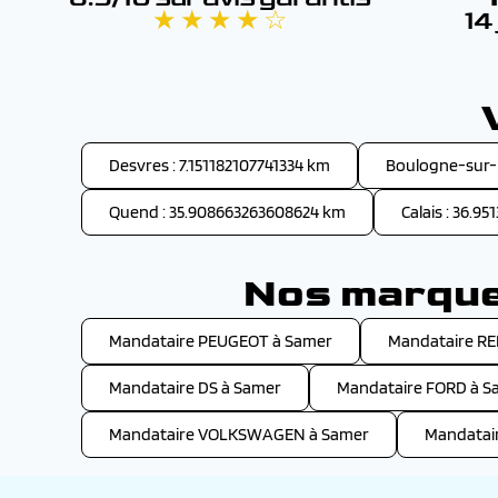
★ ★ ★ ★ ☆
14
Desvres : 7.151182107741334 km
Boulogne-sur-M
Quend : 35.908663263608624 km
Calais : 36.9
Nos marques
Mandataire PEUGEOT à Samer
Mandataire R
Mandataire DS à Samer
Mandataire FORD à S
Mandataire VOLKSWAGEN à Samer
Mandatai