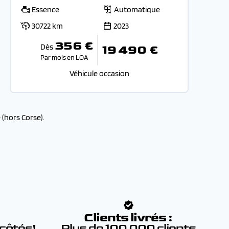
Essence
Automatique
30722 km
2023
356 €
Dès
19 490 €
Par mois en LOA
Véhicule occasion
(hors Corse).
:
Clients livrés :
 côtés!
Plus de 100 000 clients