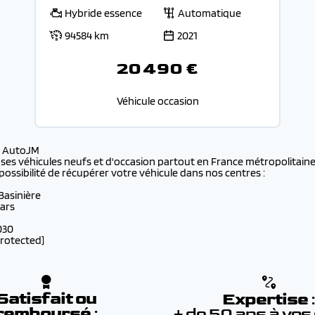
Hybride essence
Automatique
94584 km
2021
20 490 €
Véhicule occasion
s AutoJM
 ses véhicules neufs et d'occasion partout en France métropolitaine 
possibilité de récupérer votre véhicule dans nos centres :
 Basinière
lars
030
protected]
Satisfait ou
Expertise
remboursé
:
+ de 50 ans à vos