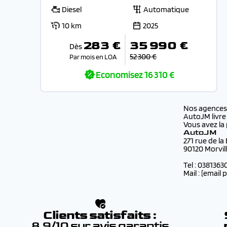
Diesel
Automatique
10 km
2025
283 €
35 990 €
Dès
52 300 €
Par mois en LOA
Economisez
16 310 €
Nos agence
AutoJM livre
Vous avez la 
AutoJM
271 rue de la
90120 Morvil
Tel : 0381363
Mail :
[email 
Clients satisfaits :
8.9/10 sur avis garantis