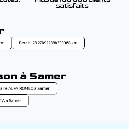
satisfaits
r
 km
Berck : 28.274922884355068 km
ison à Samer
aire ALFA ROMEO à Samer
TA à Samer