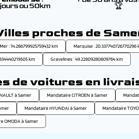
 jours ou 50km
🏆
Villes proches de Same
er : 14.286799925759432 km
Marquise : 20.337740726770296
51334440219505 km
Gravelines : 49.22809280809764 km
 de voitures en livra
ENAULT à Samer
Mandataire CITROEN à Samer
Mandat
amer
Mandataire HYUNDAI à Samer
Mandataire TOYO
re OMODA à Samer