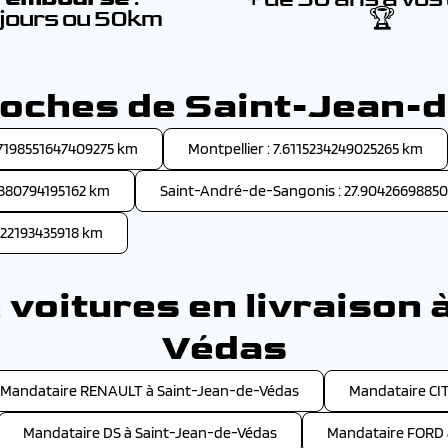
 jours ou 50km
🏆
proches de Saint-Jean-
.7198551647409275 km
Montpellier : 7.6115234249025265 km
0380794195162 km
Saint-André-de-Sangonis : 27.9042669885
8922193435918 km
voitures en livraison 
Védas
Mandataire RENAULT à Saint-Jean-de-Védas
Mandataire CI
Mandataire DS à Saint-Jean-de-Védas
Mandataire FORD 