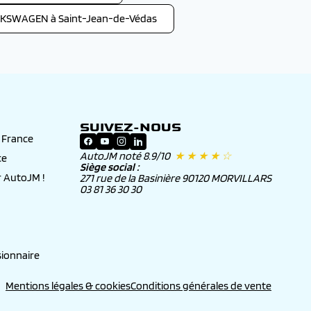
LKSWAGEN à Saint-Jean-de-Védas
SUIVEZ-NOUS
n France
AutoJM noté 8.9/10
★ ★ ★ ★ ☆
ce
Siège social :
 AutoJM !
271 rue de la Basinière 90120 MORVILLARS
03 81 36 30 30
ionnaire
Mentions légales & cookies
Conditions générales de vente