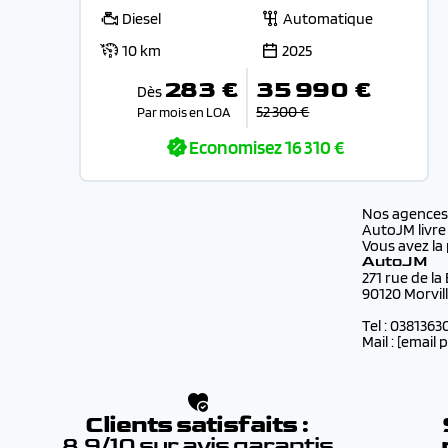
Diesel
Automatique
10 km
2025
283 €
35 990 €
Dès
52 300 €
Par mois en LOA
Economisez
16 310 €
Nos agence
AutoJM livre
Vous avez la 
AutoJM
271 rue de la
90120 Morvil
Tel : 0381363
Mail :
[email 
Clients satisfaits :
8.9/10 sur avis garantis