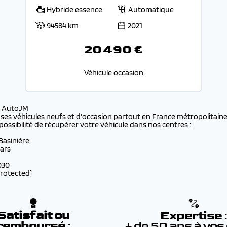
Hybride essence
Automatique
94584 km
2021
20 490 €
Véhicule occasion
s AutoJM
 ses véhicules neufs et d'occasion partout en France métropolitaine 
possibilité de récupérer votre véhicule dans nos centres :
 Basinière
lars
030
protected]
Satisfait ou
Expertise
remboursé
:
+ de 50 ans à vos