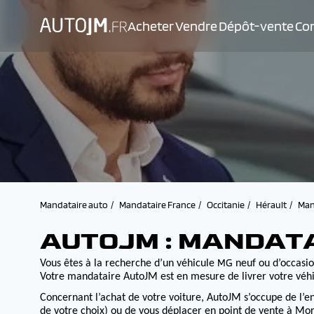
Acheter
Vendre
Dépôt-vente
Con
Mandataire auto
Mandataire France
Occitanie
Hérault
Man
AUTOJM : MANDAT
MG
Vous êtes à la recherche d’un véhicule
neuf ou d’occasion
Votre mandataire AutoJM est en mesure de livrer votre véhi
Concernant l’achat de votre voiture, AutoJM s’occupe de l’e
de votre choix) ou de vous déplacer en point de vente à Morv