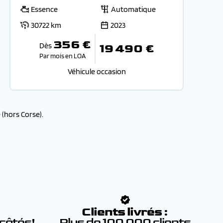
Essence
Automatique
30722 km
2023
356 €
Dès
19 490 €
Par mois en LOA
Véhicule occasion
(hors Corse).
:
Clients livrés :
 côtés!
Plus de 100 000 clients