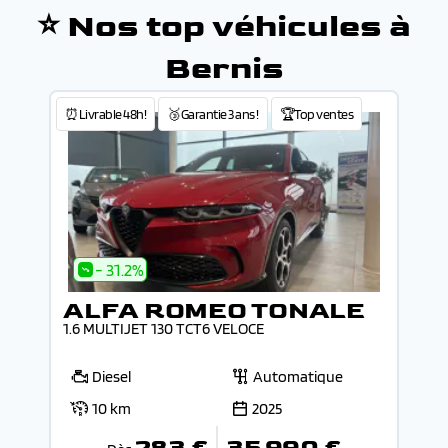
⭐ Nos top véhicules à
Bernis
⏰Livrable 48h!
🥉Garantie 3 ans !
🏆Top ventes
- 31.2%
ALFA ROMEO TONALE
1.6 MULTIJET 130 TCT6 VELOCE
Diesel
Automatique
10 km
2025
283 €
35 990 €