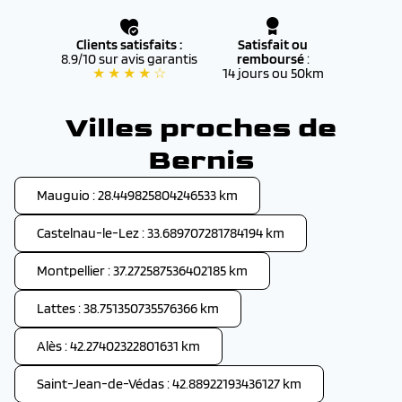
Clients satisfaits :
Satisfait ou
8.9/10 sur avis garantis
remboursé
:
★ ★ ★ ★ ☆
14 jours ou 50km
Villes proches de
Bernis
Mauguio : 28.449825804246533 km
Castelnau-le-Lez : 33.689707281784194 km
Montpellier : 37.272587536402185 km
Lattes : 38.751350735576366 km
Alès : 42.27402322801631 km
Saint-Jean-de-Védas : 42.88922193436127 km