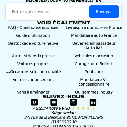
INSCRIVEZ-VOUS À NOTRE NEWSLETTER
Envoyer
VOIR ÉGALEMENT
FAQ - Questions/réponses
Livraison à domicile en France
Guide d'utilisation
Mandataire auto France
Destockage voiture neuve
Devenez ambassadeur
AutoJM !
AutoJM dans la presse
Véhicules d'occasion
Voitures propres
Garage auto Belfort
🚗Occasions sélection qualité
Petits prix
Voitures pour séniors
Mandataire Vs
concessionnaire
Vans à aménager
Qui sommes-nous ?
SUIVEZ-NOUS
AutoJM noté 8.9/10
★ ★ ★ ★ ☆
Siège social :
271 rue de la Basinière 90120 MORVILLARS
03 81 36 30 30
© 2026 AUTOJM SAS Tous droits