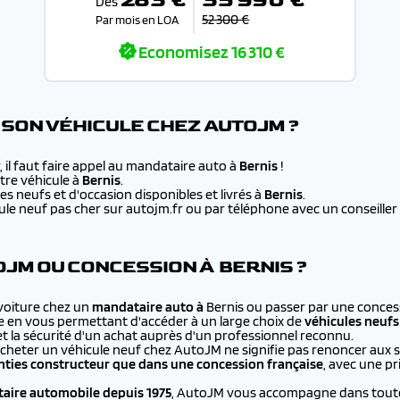
Dès
52 300 €
Par mois en LOA
Economisez
16 310 €
SON VÉHICULE CHEZ AUTOJM ?
 il faut faire appel au mandataire auto à
Bernis
!
re véhicule à
Bernis
.
s neufs et d'occasion disponibles et livrés à
Bernis
.
e neuf pas cher sur autojm.fr ou par téléphone avec un conseiller au
JM OU CONCESSION À BERNIS ?
 voiture chez un
mandataire auto à
Bernis ou passer par une conces
e en vous permettant d'accéder à un large choix de
véhicules neufs
et la sécurité d'un achat auprès d'un professionnel reconnu.
cheter un véhicule neuf chez AutoJM ne signifie pas renoncer aux 
ties constructeur que dans une concession française
, avec une p
aire automobile depuis 1975
, AutoJM vous accompagne dans toutes