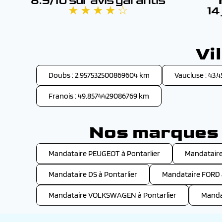
8.9/10 sur avis garantis
★ ★ ★ ★ ☆
14
Vi
Doubs : 2.957532500869604 km
Vaucluse : 43
Franois : 49.8574429086769 km
Nos marques d
Mandataire PEUGEOT à Pontarlier
Mandataire
Mandataire DS à Pontarlier
Mandataire FORD à
Mandataire VOLKSWAGEN à Pontarlier
Manda