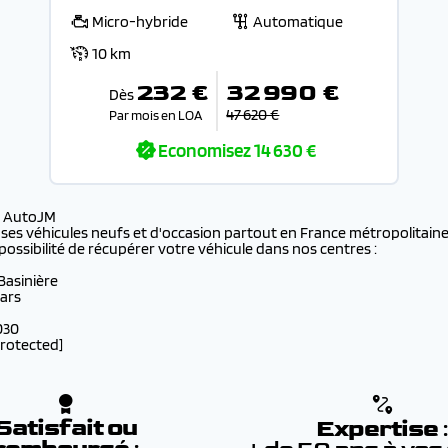
Micro-hybride
Automatique
10 km
232 €
32 990 €
Dès
47 620 €
Par mois en LOA
Economisez
14 630 €
s AutoJM
 ses véhicules neufs et d'occasion partout en France métropolitaine 
possibilité de récupérer votre véhicule dans nos centres :
 Basinière
lars
030
protected]
Satisfait ou
Expertise