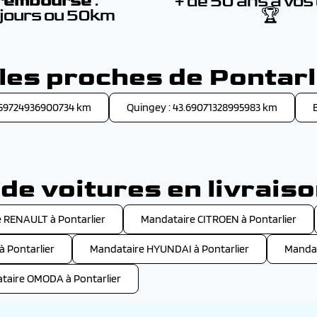
remboursé
:
+ de 50 ans à vos
 jours ou 50km
🏆
lles proches de Pontarl
.459724936900734 km
Quingey : 43.69071328995983 km
e voitures en livraiso
 RENAULT à Pontarlier
Mandataire CITROEN à Pontarlier
 Pontarlier
Mandataire HYUNDAI à Pontarlier
Mandat
taire OMODA à Pontarlier