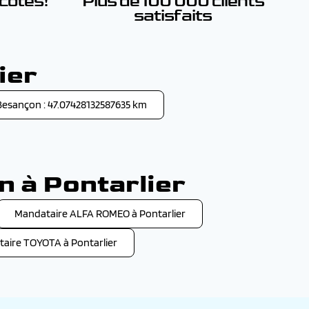
 côtés!
Plus de 100 000 clients
satisfaits
ier
Besançon : 47.07428132587635 km
n à Pontarlier
Mandataire ALFA ROMEO à Pontarlier
aire TOYOTA à Pontarlier