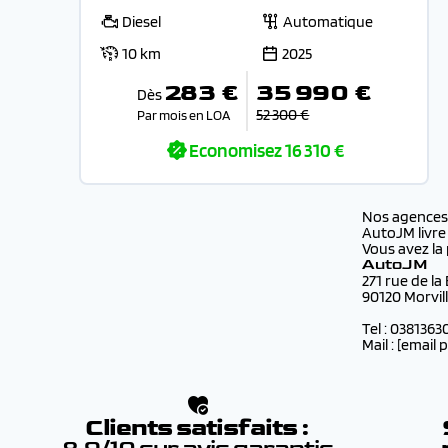
Diesel
Automatique
10 km
2025
283 €
35 990 €
Dès
52 300 €
Par mois en LOA
Economisez
16 310 €
Nos agence
AutoJM livre
Vous avez la 
AutoJM
271 rue de la
90120 Morvil
Tel : 0381363
Mail :
[email 
Clients satisfaits :