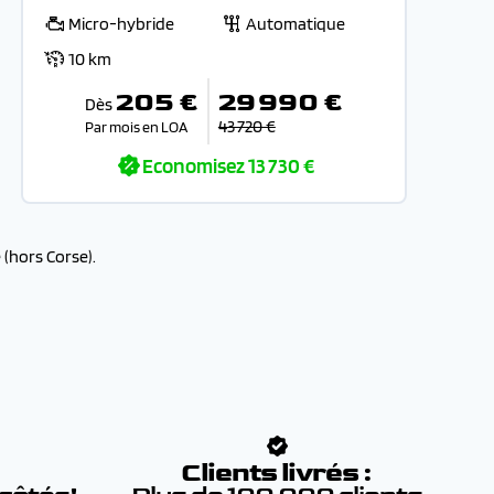
Micro-hybride
Automatique
10 km
205 €
29 990 €
Dès
43 720 €
Par mois en LOA
Economisez
13 730 €
(hors Corse).
:
Clients livrés :