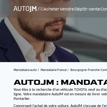
Acheter
Vendre
Dépôt-vente
Con
Mandataire auto
Mandataire France
Bourgogne-Franche-Com
AUTOJM : MANDAT
TOYOTA
Vous êtes à la recherche d’un véhicule
neuf ou d’oc
ligne. Votre mandataire AutoJM est en mesure de livrer votr
Pontarlier
.
Concernant l’achat de votre voiture, AutoJM s’occupe de l’e