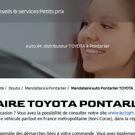
seils & services
Petits prix
AutoJM, distributeur TOYOTA à Pontarlier
té
Doubs
Mandataire à Pontarlier
Mandataire auto Pontarlier TOYOTA
AIRE TOYOTA PONTAR
www.autojm.
casion ? Vous avez la possibilité de consulter notre site
e véhicule partout en France métropolitaine (hors Corse), dans la r
nsemble des démarches liées à votre commande. Vous avez également la