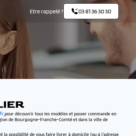
Etre rappelé ?
03 81 36 30 30
LIER
fr
pour découvrir tous les modèles et passer commande en
Bourgogne-Franche-Comté
égion de
et dans la ville de
 possibilité de vous faire livrer à domicile (ou à l’adresse