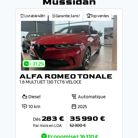
Mussidan
⏰Livrable 48h!
🥉Garantie 3 ans !
🏆Top ventes
- 31.2%
ALFA ROMEO TONALE
1.6 MULTIJET 130 TCT6 VELOCE
Diesel
Automatique
10 km
2025
283 €
35 990 €
Dès
52 300 €
Par mois en LOA
Economisez
16 310 €