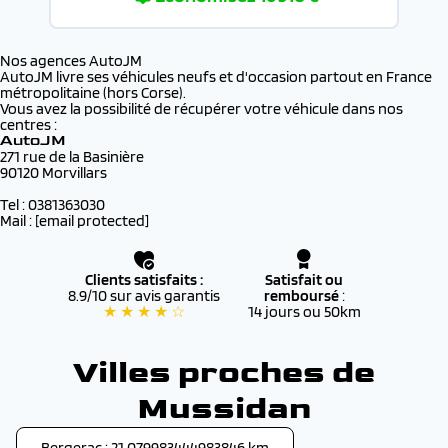
Nos agences AutoJM
AutoJM livre ses véhicules neufs et d'occasion partout en France
métropolitaine (hors Corse).
Vous avez la possibilité de récupérer votre véhicule dans nos
centres :
AutoJM
271 rue de la Basinière
90120 Morvillars
Tel : 0381363030
Mail :
[email protected]
Clients satisfaits :
Satisfait ou
8.9/10 sur avis garantis
remboursé
:
★ ★ ★ ★ ☆
14 jours ou 50km
Villes proches de
Mussidan
Bergerac : 21.079983444983846 km