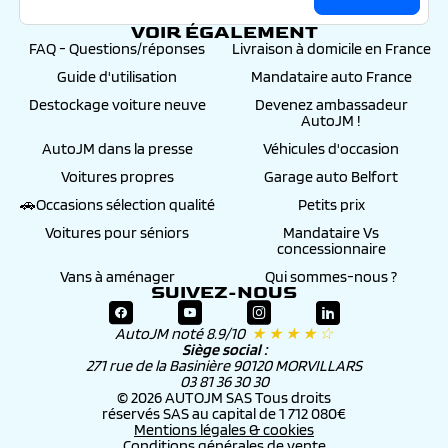
VOIR ÉGALEMENT
FAQ - Questions/réponses
Livraison à domicile en France
Guide d'utilisation
Mandataire auto France
Destockage voiture neuve
Devenez ambassadeur
AutoJM !
AutoJM dans la presse
Véhicules d'occasion
Voitures propres
Garage auto Belfort
🚗Occasions sélection qualité
Petits prix
Voitures pour séniors
Mandataire Vs
concessionnaire
Vans à aménager
Qui sommes-nous ?
SUIVEZ-NOUS
AutoJM noté 8.9/10
★ ★ ★ ★ ☆
Siège social :
271 rue de la Basinière 90120 MORVILLARS
03 81 36 30 30
© 2026 AUTOJM SAS Tous droits
réservés SAS au capital de 1 712 080€
Mentions légales & cookies
Conditions générales de vente