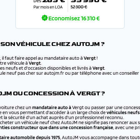
Dès
52 300 €
Par mois en LOA
Economisez
16 310 €
SON VÉHICULE CHEZ AUTOJM ?
 il faut faire appel au mandataire auto à
Vergt
!
re véhicule à
Vergt
.
s neufs et d'occasion disponibles et livrés à
Vergt
.
e neuf pas cher sur autojm.fr ou par téléphone avec un conseiller au
JM OU CONCESSION À VERGT ?
 voiture chez un
mandataire auto à
Vergt ou passer par une concess
e en vous permettant d'accéder à un large choix de
véhicules neufs
et la sécurité d'un achat auprès d'un professionnel reconnu.
cheter un véhicule neuf chez AutoJM ne signifie pas renoncer aux 
ties constructeur que dans une concession française
, avec une p
aire automobile depuis 1975
, AutoJM vous accompagne dans toutes