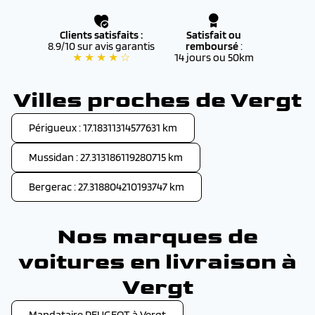
Clients satisfaits :
Satisfait ou
8.9/10 sur avis garantis
remboursé
:
★ ★ ★ ★ ☆
14 jours ou 50km
Villes proches de Vergt
Périgueux : 17.18311314577631 km
Mussidan : 27.313186119280715 km
Bergerac : 27.318804210193747 km
Nos marques de
voitures en livraison à
Vergt
Mandataire PEUGEOT à Vergt