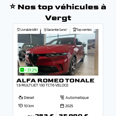
⭐ Nos top véhicules à
Vergt
⏰Livrable 48h!
🥉Garantie 3 ans !
🏆Top ventes
- 31.2%
ALFA ROMEO TONALE
1.6 MULTIJET 130 TCT6 VELOCE
Diesel
Automatique
10 km
2025
283 €
35 990 €