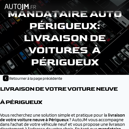
MANDATAIRE AUTO
PÉRIGUEUX:
LIVRAISON DE
VOITURES À
PÉRIGUEUX
Retourner à la page précédente
LIVRAISON DE VOTRE VOITURE NEUVE
À PÉRIGUEUX
Vous recherchez une solution simple et pratique pour la
livraison
de votre voiture neuve à
Périgueux
? AutoJM vous accompagne
dans l'achat de votre véhicule neuf et vous propose une livraison
directement à l'adresse de votre choix. En tant que
mandataire