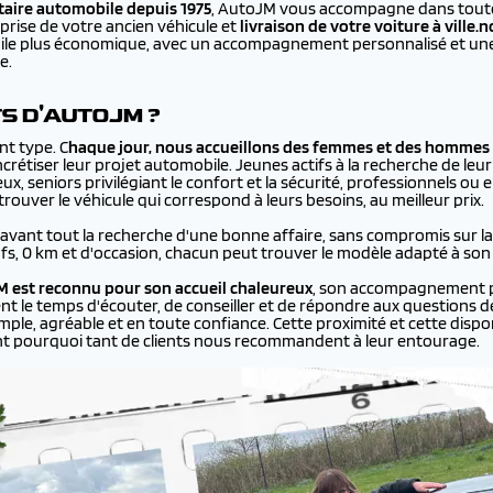
aire automobile depuis 1975
, AutoJM vous accompagne dans toutes
prise de votre ancien véhicule et
livraison de votre voiture à
ville.
bile plus économique, avec un accompagnement personnalisé et une 
e.
TS D'AUTOJM ?
nt type. C
haque jour, nous accueillons des femmes et des hommes 
rétiser leur projet automobile. Jeunes actifs à la recherche de leur
ux, seniors privilégiant le confort et la sécurité, professionnels ou
ouver le véhicule qui correspond à leurs besoins, au meilleur prix.
 avant tout la recherche d'une bonne affaire, sans compromis sur la q
ufs, 0 km et d'occasion, chacun peut trouver le modèle adapté à son
 est reconnu pour son accueil chaleureux
, son accompagnement p
ent le temps d'écouter, de conseiller et de répondre aux questions de
le, agréable et en toute confiance. Cette proximité et cette disponi
nt pourquoi tant de clients nous recommandent à leur entourage.