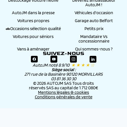
Destockage voiture neuve
Devenez ambassadeur
AutoJM !
AutoJM dans la presse
Véhicules d'occasion
Voitures propres
Garage auto Belfort
🚗Occasions sélection qualité
Petits prix
Voitures pour séniors
Mandataire Vs
concessionnaire
Vans à aménager
Qui sommes-nous ?
SUIVEZ-NOUS
AutoJM noté 8.9/10
★ ★ ★ ★ ☆
Siège social :
271 rue de la Basinière 90120 MORVILLARS
03 81 36 30 30
© 2026 AUTOJM SAS Tous droits
réservés SAS au capital de 1 712 080€
Mentions légales & cookies
Conditions générales de vente