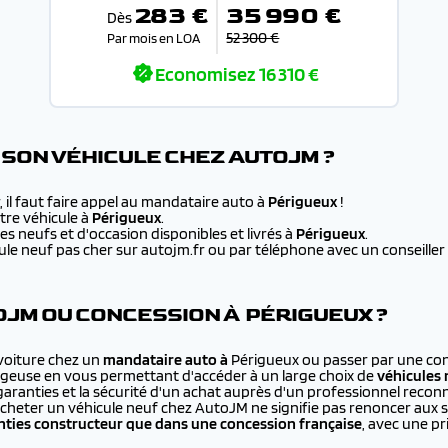
283 €
35 990 €
Dès
52 300 €
Par mois en LOA
Economisez
16 310 €
SON VÉHICULE CHEZ AUTOJM ?
 il faut faire appel au mandataire auto à
Périgueux
!
re véhicule à
Périgueux
.
s neufs et d'occasion disponibles et livrés à
Périgueux
.
e neuf pas cher sur autojm.fr ou par téléphone avec un conseiller au
JM OU CONCESSION À PÉRIGUEUX ?
 voiture chez un
mandataire auto à
Périgueux ou passer par une con
ageuse en vous permettant d'accéder à un large choix de
véhicules 
 garanties et la sécurité d'un achat auprès d'un professionnel recon
cheter un véhicule neuf chez AutoJM ne signifie pas renoncer aux 
ties constructeur que dans une concession française
, avec une p