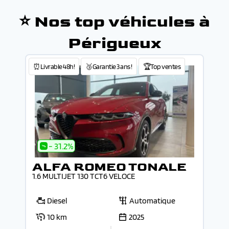
⭐ Nos top véhicules à
Périgueux
⏰Livrable 48h!
🥉Garantie 3 ans !
🏆Top ventes
- 31.2%
ALFA ROMEO TONALE
1.6 MULTIJET 130 TCT6 VELOCE
Diesel
Automatique
10 km
2025