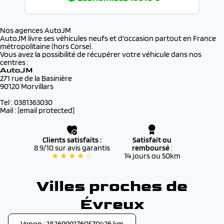
Nos agences AutoJM
AutoJM livre ses véhicules neufs et d'occasion partout en France
métropolitaine (hors Corse).
Vous avez la possibilité de récupérer votre véhicule dans nos
centres :
AutoJM
271 rue de la Basinière
90120 Morvillars
Tel : 0381363030
Mail :
[email protected]
Clients satisfaits :
Satisfait ou
8.9/10 sur avis garantis
remboursé
:
★ ★ ★ ★ ☆
14 jours ou 50km
Villes proches de
Évreux
Venon : 18.169991760570426 km