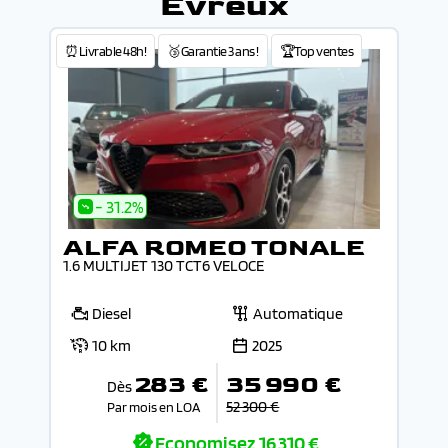
Évreux
⏰Livrable 48h!
🥉Garantie 3 ans !
🏆Top ventes
- 31.2%
ALFA ROMEO TONALE
1.6 MULTIJET 130 TCT6 VELOCE
Diesel
Automatique
10 km
2025
283 €
35 990 €
Dès
52 300 €
Par mois en LOA
Economisez
16 310 €