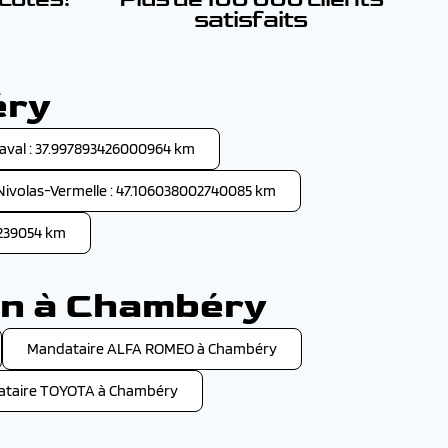
satisfaits
éry
aval : 37.997893426000964 km
Nivolas-Vermelle : 47.106038002740085 km
74239054 km
on à Chambéry
Mandataire ALFA ROMEO à Chambéry
taire TOYOTA à Chambéry