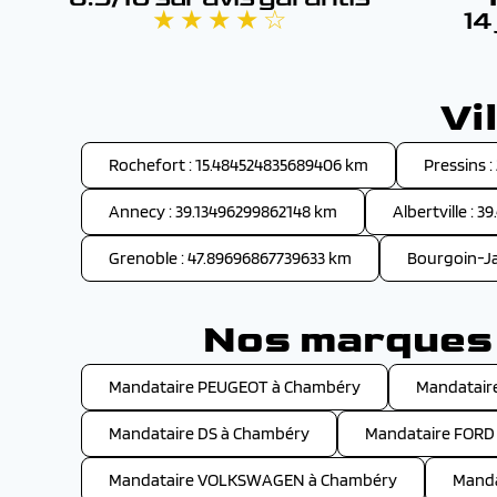
★ ★ ★ ★ ☆
14
Vi
Rochefort : 15.484524835689406 km
Pressins 
Annecy : 39.13496299862148 km
Albertville : 
Grenoble : 47.89696867739633 km
Bourgoin-Ja
Nos marques 
Mandataire PEUGEOT à Chambéry
Mandatair
Mandataire DS à Chambéry
Mandataire FORD
Mandataire VOLKSWAGEN à Chambéry
Manda