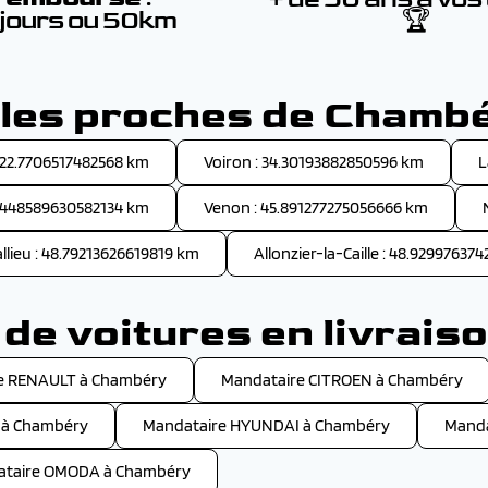
 jours ou 50km
🏆
lles proches de Chamb
: 22.7706517482568 km
Voiron : 34.30193882850596 km
L
39.448589630582134 km
Venon : 45.891277275056666 km
llieu : 48.79213626619819 km
Allonzier-la-Caille : 48.9299763
de voitures en livrais
e RENAULT à Chambéry
Mandataire CITROEN à Chambéry
 à Chambéry
Mandataire HYUNDAI à Chambéry
Manda
taire OMODA à Chambéry