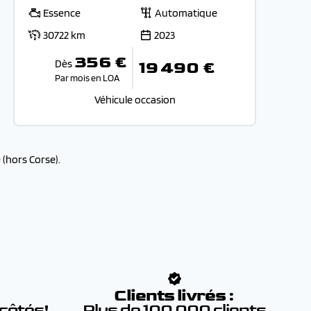
Essence
Automatique
30722 km
2023
356 €
Dès
19 490 €
Par mois en LOA
Véhicule occasion
(hors Corse).
:
Clients livrés :
 côtés!
Plus de 100 000 clients