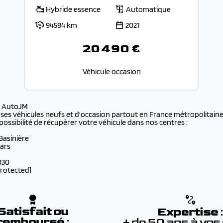
Hybride essence
Automatique
94584 km
2021
20 490 €
Véhicule occasion
s AutoJM
 ses véhicules neufs et d'occasion partout en France métropolitaine 
possibilité de récupérer votre véhicule dans nos centres :
 Basinière
lars
030
protected]
Satisfait ou
Expertise
remboursé
:
+ de 50 ans à vos