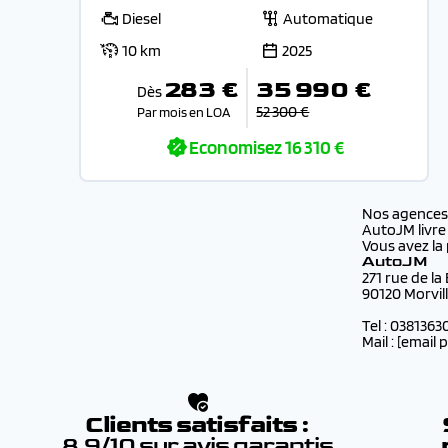
Diesel
Automatique
10 km
2025
283 €
35 990 €
Dès
52 300 €
Par mois en LOA
Economisez
16 310 €
Nos agence
AutoJM livre
Vous avez la 
AutoJM
271 rue de la
90120 Morvil
Tel : 0381363
Mail :
[email 
Clients satisfaits :
8.9/10 sur avis garantis