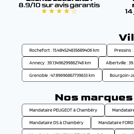
8.9/10 sur avis garantis
★ ★ ★ ★ ☆
14
Vi
Rochefort : 15.484524835689406 km
Pressins 
Annecy : 39.13496299862148 km
Albertville : 
Grenoble : 47.89696867739633 km
Bourgoin-Ja
Nos marques 
Mandataire PEUGEOT à Chambéry
Mandatair
Mandataire DS à Chambéry
Mandataire FORD