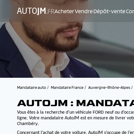
Acheter
Vendre
Dépôt-vente
Con
Mandataire auto
Mandataire France
Auvergne-Rhône-Alpes
AUTOJM : MANDAT
FORD
Vous êtes à la recherche d’un véhicule
neuf ou d’occas
ligne. Votre mandataire AutoJM est en mesure de livrer votr
Chambéry
.
Concernant l’achat de votre voiture, AutoJM s’occupe de l’e