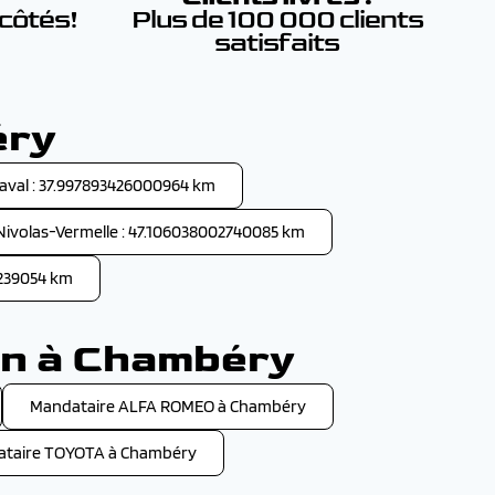
 côtés!
Plus de 100 000 clients
satisfaits
éry
aval : 37.997893426000964 km
Nivolas-Vermelle : 47.106038002740085 km
74239054 km
on à Chambéry
Mandataire ALFA ROMEO à Chambéry
taire TOYOTA à Chambéry