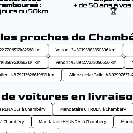
remboursé
:
+ de 50 ans à vos
 jours ou 50km
🏆
lles proches de Chamb
: 22.7706517482568 km
Voiron : 34.30193882850596 km
L
39.448589630582134 km
Venon : 45.891277275056666 km
llieu : 48.79213626619819 km
Allonzier-la-Caille : 48.9299763
de voitures en livrais
e RENAULT à Chambéry
Mandataire CITROEN à Chambéry
 à Chambéry
Mandataire HYUNDAI à Chambéry
Manda