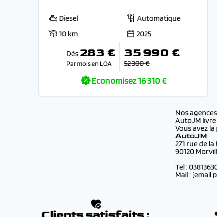
Diesel
Automatique
10 km
2025
283 €
35 990 €
Dès
52 300 €
Par mois en LOA
Economisez
16 310 €
Nos agence
AutoJM livre
Vous avez la 
AutoJM
271 rue de la
90120 Morvil
Tel : 0381363
Mail :
[email 
Clients satisfaits :