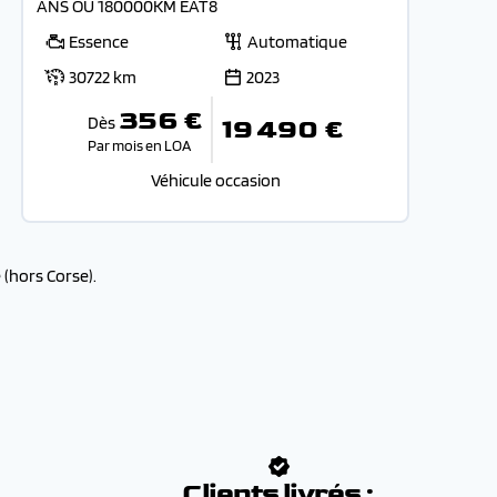
ANS OU 180000KM EAT8
Essence
Automatique
30722 km
2023
356 €
Dès
19 490 €
Par mois en LOA
Véhicule occasion
(hors Corse).
:
Clients livrés :