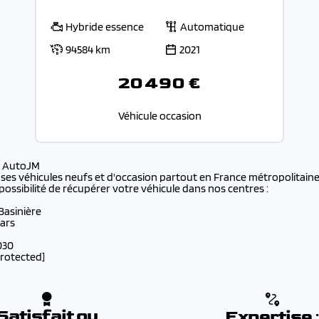
Hybride essence
Automatique
94584 km
2021
20 490 €
Véhicule occasion
s AutoJM
 ses véhicules neufs et d'occasion partout en France métropolitaine 
possibilité de récupérer votre véhicule dans nos centres :
 Basinière
lars
030
protected]
Satisfait ou
Expertise