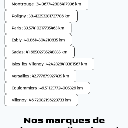
Montrouge : 34.067742806417996 km
Poligny : 38.412253281727786 km
Paris : 39.57410217735463 km
Esbly : 40.8614504210835 km
Saclas : 41.68502735248835 km
Isles-lès-Villenoy : 42.42828419381567 km
Versailles : 42.777679927439 km
Coulommiers : 46.511257724005326 km
Villenoy : 46.72082196229733 km
Nos marques de