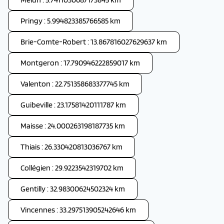
Pringy : 5.994823385766585 km
Brie-Comte-Robert : 13.867816027629637 km
Montgeron : 17.790946222859017 km
Valenton : 22.751358683377745 km
Guibeville : 23.17581420111787 km
Maisse : 24.000263198187735 km
Thiais : 26.330420813036767 km
Collégien : 29.9223542319702 km
Gentilly : 32.98300624502324 km
Vincennes : 33.297513905242646 km