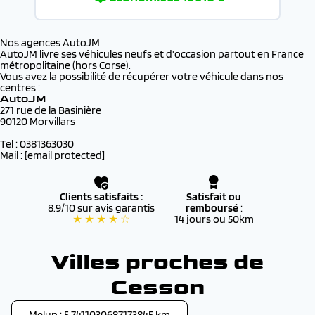
Nos agences AutoJM
AutoJM livre ses véhicules neufs et d'occasion partout en France
métropolitaine (hors Corse).
Vous avez la possibilité de récupérer votre véhicule dans nos
centres :
AutoJM
271 rue de la Basinière
90120 Morvillars
Tel : 0381363030
Mail :
[email protected]
Clients satisfaits :
Satisfait ou
8.9/10 sur avis garantis
remboursé
:
★ ★ ★ ★ ☆
14 jours ou 50km
Villes proches de
Cesson
Melun : 5.7411030687173845 km