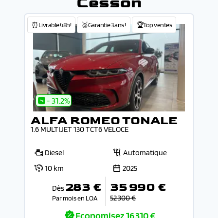
Cesson
⏰Livrable 48h!
🥉Garantie 3 ans !
🏆Top ventes
- 31.2%
ALFA ROMEO TONALE
1.6 MULTIJET 130 TCT6 VELOCE
Diesel
Automatique
10 km
2025
283 €
35 990 €
Dès
52 300 €
Par mois en LOA
Economisez
16 310 €