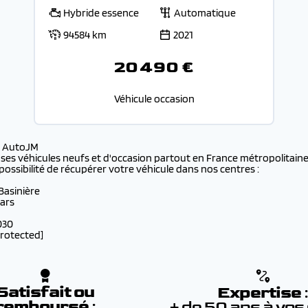
Hybride essence
Automatique
94584 km
2021
20 490 €
Véhicule occasion
s AutoJM
 ses véhicules neufs et d'occasion partout en France métropolitaine 
possibilité de récupérer votre véhicule dans nos centres :
 Basinière
lars
030
protected]
Satisfait ou
Expertise
remboursé
:
+ de 50 ans à vos