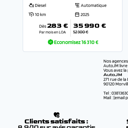
Diesel
Automatique
10 km
2025
283 €
35 990 €
Dès
52 300 €
Par mois en LOA
Economisez
16 310 €
Nos agence
AutoJM livre
Vous avez la 
AutoJM
271 rue de la
90120 Morvil
Tel : 0381363
Mail :
[email 
Clients satisfaits :
8.9/10 sur avis garantis