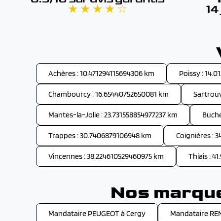
★ ★ ★ ★ ☆
14
Achères : 10.471294115694306 km
Poissy : 14.
Chambourcy : 16.65440752650081 km
Sartrouv
Mantes-la-Jolie : 23.731558854977237 km
Buche
Trappes : 30.7406879106948 km
Coignières : 
Vincennes : 38.224610529460975 km
Thiais : 
Nos marques
Mandataire PEUGEOT à Cergy
Mandataire RE