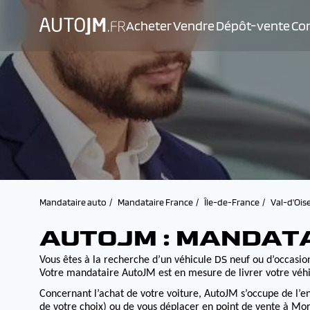
Acheter
Vendre
Dépôt-vente
Con
Mandataire auto
Mandataire France
Île-de-France
Val-d'Ois
AUTOJM : MANDAT
DS
Vous êtes à la recherche d’un véhicule
neuf ou d’occasion
Votre mandataire AutoJM est en mesure de livrer votre véhi
Concernant l’achat de votre voiture, AutoJM s’occupe de l’e
de votre choix) ou de vous déplacer en point de vente à Morv