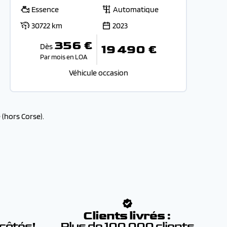
Essence
Automatique
30722 km
2023
356 €
Dès
19 490 €
Par mois en LOA
Véhicule occasion
(hors Corse).
:
Clients livrés :
 côtés!
Plus de 100 000 clients