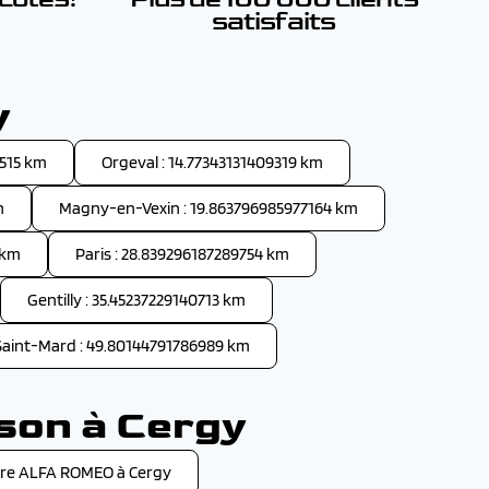
satisfaits
y
515 km
Orgeval : 14.77343131409319 km
m
Magny-en-Vexin : 19.863796985977164 km
 km
Paris : 28.839296187289754 km
Gentilly : 35.45237229140713 km
Saint-Mard : 49.80144791786989 km
ison à Cergy
re ALFA ROMEO à Cergy