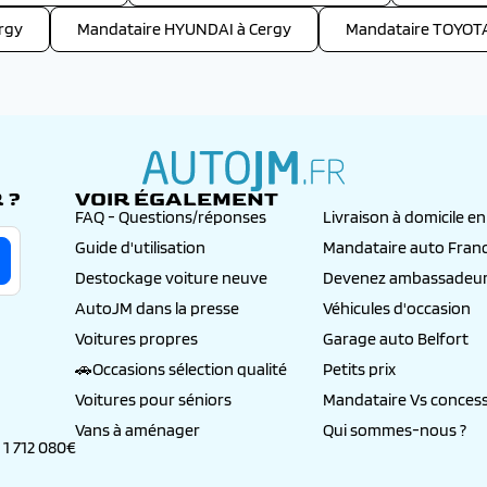
rgy
Mandataire HYUNDAI à Cergy
Mandataire TOYOTA
 ?
VOIR ÉGALEMENT
autojm.fr
FAQ - Questions/réponses
Livraison à domicile e
Guide d'utilisation
Mandataire auto Fran
Destockage voiture neuve
Devenez ambassadeur
AutoJM dans la presse
Véhicules d'occasion
Voitures propres
Garage auto Belfort
🚗Occasions sélection qualité
Petits prix
Voitures pour séniors
Mandataire Vs concess
Vans à aménager
Qui sommes-nous ?
 1 712 080€