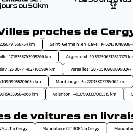
 jours ou 50km
🏆
Villes proches de Cerg
012356791568754 km
Saint-Germain-en-Laye : 14.624310489384
ille : 17.18358747995266 km
Argenteuil : 19.592506312810173 k
lay : 25.807714827180984 km
Versailles : 28.705109808990247
34.10909955206634 km
Montrouge : 34.22015807784062 km
41.99154359584866 km
Valenton : 46.37993337085315 km
 de voitures en livra
NAULT à Cergy
Mandataire CITROEN à Cergy
Mandatai