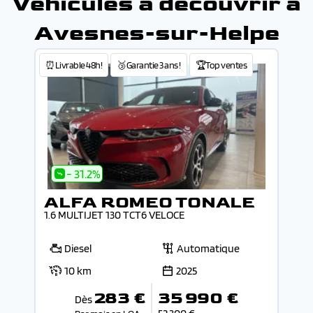
Véhicules à découvrir à
Avesnes-sur-Helpe
⏰Livrable 48h!
🥉Garantie 3 ans !
🏆Top ventes
- 31.2%
ALFA ROMEO TONALE
1.6 MULTIJET 130 TCT6 VELOCE
Diesel
Automatique
10 km
2025
283 €
35 990 €
Dès