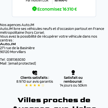
52 300 €
Par mois en LOA
Economisez
16 310 €
Nos agences AutoJM
AutoJM livre ses véhicules neufs et d'occasion partout en France
métropolitaine (hors Corse).
Vous avez la possibilité de récupérer votre véhicule dans nos
centres :
AutoJM
271 rue de la Basinière
90120 Morvillars
Tel : 0381363030
Mail :
[email protected]
Clients satisfaits :
Satisfait ou
8.9/10 sur avis garantis
remboursé
:
★ ★ ★ ★ ☆
14 jours ou 50km
Villes proches de