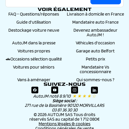
VOIR ÉGALEMENT
FAQ - Questions/réponses
Livraison à domicile en France
Guide d'utilisation
Mandataire auto France
Destockage voiture neuve
Devenez ambassadeur
AutoJM !
AutoJM dans la presse
Véhicules d'occasion
Voitures propres
Garage auto Belfort
🚗Occasions sélection qualité
Petits prix
Voitures pour séniors
Mandataire Vs
concessionnaire
Vans à aménager
Qui sommes-nous ?
SUIVEZ-NOUS
AutoJM noté 8.9/10
★ ★ ★ ★ ☆
Siège social :
271 rue de la Basinière 90120 MORVILLARS
03 81 36 30 30
© 2026 AUTOJM SAS Tous droits
réservés SAS au capital de 1 712 080€
Mentions légales & cookies
Conditions générales de vente