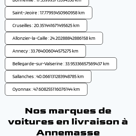
Saint-Jeoire : 17.77993450960958 km
Cruseilles : 20.351441671495625 km
Allonzier-la-Caille : 24.20288842886158 km
Annecy : 33.764006044575275 km
Bellegarde-sur-Valserine : 33.95336657569437 km
Sallanches : 40.066131283948785 km
Oyonnax : 47.608255116076144 km
Nos marques de
voitures en livraison à
Annemasse