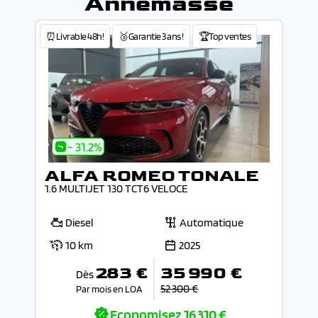
Annemasse
⏰Livrable 48h!
🥉Garantie 3 ans !
🏆Top ventes
- 31.2%
ALFA ROMEO TONALE
1.6 MULTIJET 130 TCT6 VELOCE
Diesel
Automatique
10 km
2025
283 €
35 990 €
Dès
52 300 €
Par mois en LOA
Economisez
16 310 €