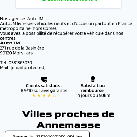
Nos agences AutoJM
AutoJM livre ses véhicules neufs et d'occasion partout en France
métropolitaine (hors Corse).
Vous avez la possibilité de récupérer votre véhicule dans nos
centres :
AutoJM
271 rue de la Basinière
90120 Morvillars
Tel : 0381363030
Mail :
[email protected]
Clients satisfaits :
Satisfait ou
8.9/10 sur avis garantis
remboursé
:
★ ★ ★ ★ ☆
14 jours ou 50km
Villes proches de
Annemasse
Bonneville : 17.539993713594356 km