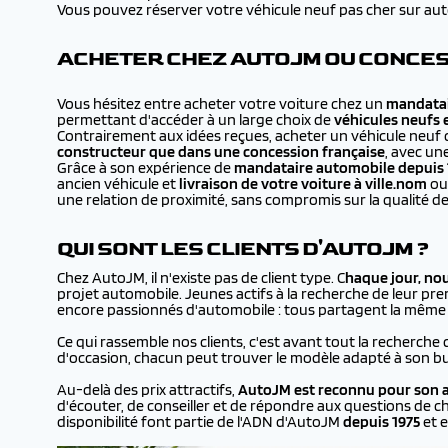
Vous pouvez réserver votre véhicule neuf pas cher sur autojm
ACHETER CHEZ AUTOJM OU CONCESS
Vous hésitez entre acheter votre voiture chez un
mandatai
permettant d'accéder à un large choix de
véhicules neufs 
Contrairement aux idées reçues, acheter un véhicule neuf 
constructeur que dans une concession française
, avec un
Grâce à son expérience de
mandataire automobile depuis 
ancien véhicule et
livraison de votre voiture à
ville.nom
ou 
une relation de proximité, sans compromis sur la qualité de
QUI SONT LES CLIENTS D'AUTOJM ?
Chez AutoJM, il n'existe pas de client type. C
haque jour, no
projet automobile. Jeunes actifs à la recherche de leur prem
encore passionnés d'automobile : tous partagent la même en
Ce qui rassemble nos clients, c'est avant tout la recherche 
d'occasion, chacun peut trouver le modèle adapté à son bu
Au-delà des prix attractifs,
AutoJM est reconnu pour son a
d'écouter, de conseiller et de répondre aux questions de ch
disponibilité font partie de l'ADN d'AutoJM
depuis 1975
et e