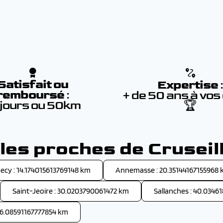
Satisfait ou
Expertise
remboursé
:
+ de 50 ans à vos
 jours ou 50km
🏆
lles proches de Cruseil
ecy : 14.174015613769148 km
Annemasse : 20.35144167155968
Saint-Jeoire : 30.0203790061472 km
Sallanches : 40.0346
 46.08591167777854 km