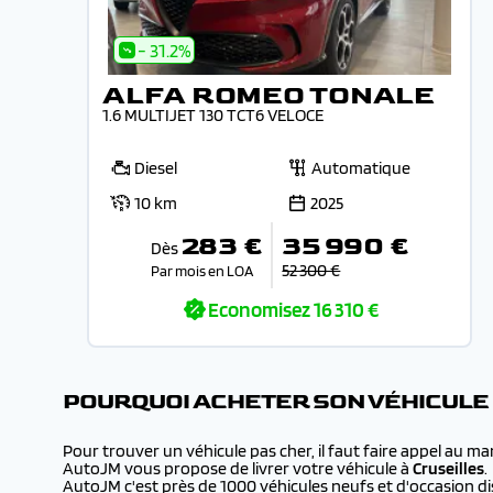
- 31.2%
ALFA ROMEO TONALE
1.6 MULTIJET 130 TCT6 VELOCE
Diesel
Automatique
10 km
2025
283 €
35 990 €
Dès
52 300 €
Par mois en LOA
Economisez
16 310 €
POURQUOI ACHETER SON VÉHICULE
Pour trouver un véhicule pas cher, il faut faire appel au m
AutoJM vous propose de livrer votre véhicule à
Cruseilles
.
AutoJM c'est près de 1000 véhicules neufs et d'occasion dis