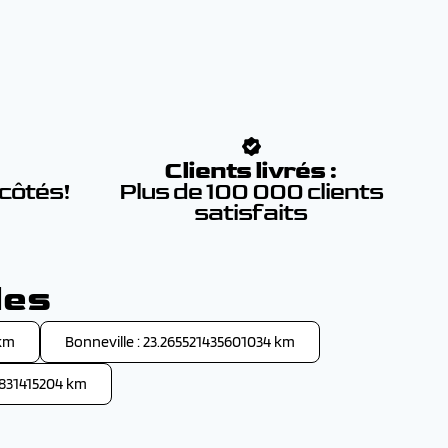
:
Clients livrés :
 côtés!
Plus de 100 000 clients
satisfaits
les
 km
Bonneville : 23.265521435601034 km
1831415204 km