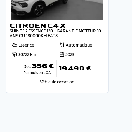
CITROEN C4 X
SHINE 1.2 ESSENCE 130 - GARANTIE MOTEUR 10
ANS OU 180000KM EAT8
Essence
Automatique
30722 km
2023
356 €
Dès
19 490 €
Par mois en LOA
Véhicule occasion