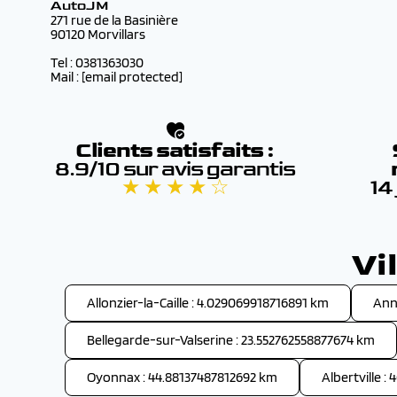
AutoJM
271 rue de la Basinière
90120 Morvillars
Tel : 0381363030
Mail :
[email protected]
Clients satisfaits :
8.9/10 sur avis garantis
★ ★ ★ ★ ☆
14
Vi
Allonzier-la-Caille : 4.029069918716891 km
Ann
Bellegarde-sur-Valserine : 23.552762558877674 km
Oyonnax : 44.88137487812692 km
Albertville :