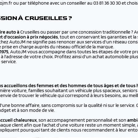
.fr ou par téléphone avec un conseiller au 03 81 36 30 30 et choisir 
ION À CRUSEILLES ?
re auto à
Cruseilles ou passer par une concession traditionnelle ?
et d'occasion à prix négociés
, tout en conservant les garanties et l
chez AutoJM ne signifie pas renoncer aux services d'un réseau cons
e prise en charge auprès du réseau officiel de la marque.
1975
, AutoJM vous accompagne dans toutes les étapes de votre proje
à l'adresse de votre choix. Profitez ainsi d'un achat automobile 
 service.
us accueillons des femmes et des hommes de tous âges et de tous 
ière voiture, familles souhaitant un véhicule plus spacieux, seniors p
vie de trouver le véhicule qui correspond à leurs besoins, au meill
d'une bonne affaire, sans compromis sur la qualité ni sur le service.
dget et à son mode de vie.
ccueil chaleureux
, son accompagnement personnalisé et son
ambi
aque client afin que l'achat d'une voiture reste un moment simple, 
xpliquent pourquoi tant de clients nous recommandent à leur ento