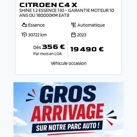
CITROEN C4 X
SHINE 1.2 ESSENCE 130 - GARANTIE MOTEUR 10
ANS OU 180000KM EAT8
Essence
Automatique
30722 km
2023
356 €
Dès
19 490 €
Par mois en LOA
Véhicule occasion