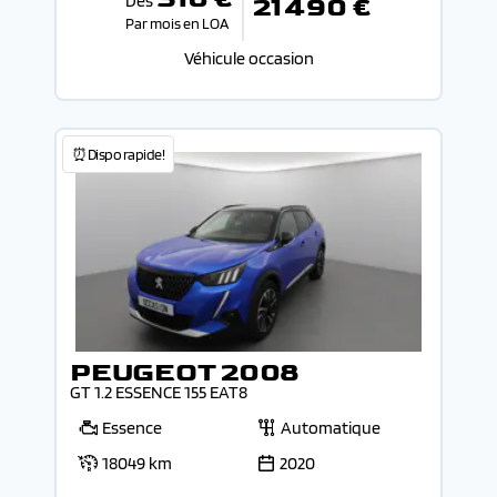
Dès
21 490 €
Par mois en LOA
Véhicule occasion
⏰Dispo rapide!
PEUGEOT 2008
GT 1.2 ESSENCE 155 EAT8
Essence
Automatique
18049 km
2020