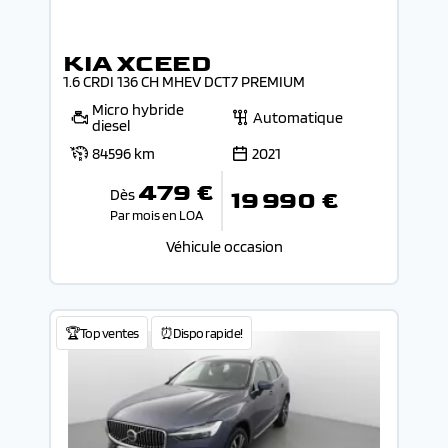
KIA XCEED
1.6 CRDI 136 CH MHEV DCT7 PREMIUM
Micro hybride
Automatique
diesel
84596 km
2021
479 €
Dès
19 990 €
Par mois en LOA
Véhicule occasion
🏆Top ventes
⏰Dispo rapide!