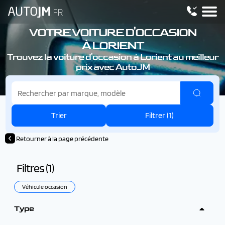
VOTRE VOITURE D'OCCASION
À LORIENT
Trouvez la voiture d'occasion à Lorient au meilleur
prix avec AutoJM
Trier
Filtrer (
1
)
Retourner à la page précédente
Filtres (
1
)
Véhicule occasion
Type