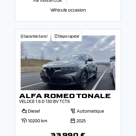
Par mois en LOA
Véhicule occasion
🥉Garantie 3 ans !
⏰Dispo rapide!
ALFA ROMEO TONALE
VELOCE 1.6 D 130 BV TCT6
Diesel
Automatique
10200 km
2025
33 990 €