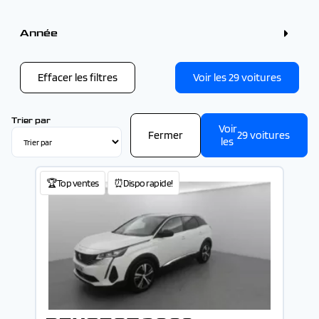
Couleur
Gris (9)
Année
Bleu (7)
Blanc (6)
Année
Noir (4)
Rouge (2)
Effacer les filtres
Voir les
29
voitures
Vert (1)
-
Trier par
Voir
Fermer
29
voitures
les
🏆Top ventes
⏰Dispo rapide!