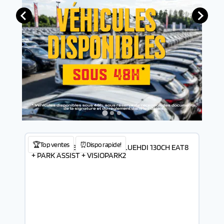
🏆Top ventes
⏰Dispo rapide!