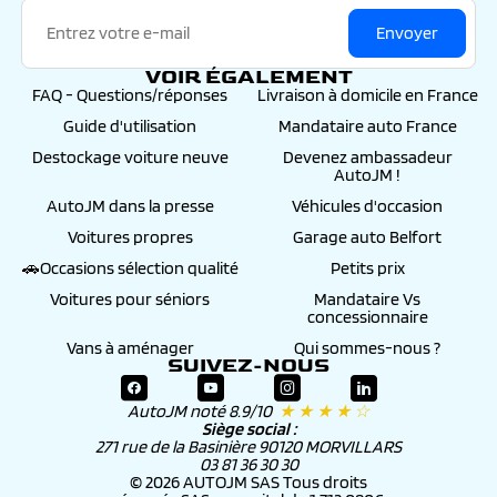
- L’envoi à votre domicile des plaques
minéralogiques définitives frappées de votre
Envoyer
numéro d’immatriculation.
VOIR ÉGALEMENT
>
Gravage des vitres : 99€
, Auto JM procédera au
FAQ - Questions/réponses
Livraison à domicile en France
gravage des vitres du véhicule et à son
enregistrement au fichier informatique ARGOS
Guide d'utilisation
Mandataire auto France
pour une durée de 6 ans.
Le mandant bénéficiera du remboursement de sa
Destockage voiture neuve
Devenez ambassadeur
franchise assurance (à hauteur de 500€) en cas
AutoJM !
d’accident et du remboursement « valeur à neuf »
AutoJM dans la presse
Véhicules d'occasion
durant 1 an, renouvelable, ainsi que d’autres
avantages -
détails et conditions sur notre page
Voitures propres
Garage auto Belfort
>
Préparation esthétique céramique : 299€
, Si
🚗Occasions sélection qualité
Petits prix
l’entretien d’une voiture est essentiel à son bon
fonctionnement, maintenir l’éclat et la haute
Voitures pour séniors
Mandataire Vs
brillance de la carrosserie permet avant tout de
concessionnaire
conserver un aspect extérieur neuf à long terme
Vans à aménager
Qui sommes-nous ?
-
détails et conditions sur notre page
SUIVEZ-NOUS
AutoJM noté 8.9/10
★ ★ ★ ★ ☆
Siège social :
271 rue de la Basinière 90120 MORVILLARS
03 81 36 30 30
© 2026 AUTOJM SAS Tous droits