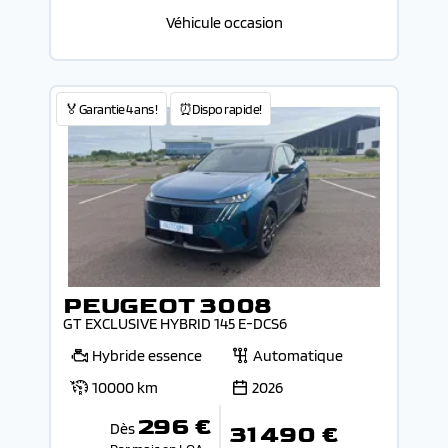
Véhicule occasion
🏅Garantie 4 ans !
⏰Dispo rapide!
PEUGEOT 3008
GT EXCLUSIVE HYBRID 145 E-DCS6
Hybride essence
Automatique
10000 km
2026
296 €
Dès
31 490 €