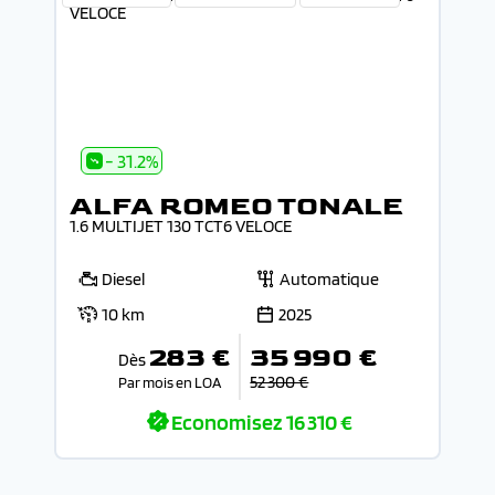
- 31.2%
ALFA ROMEO TONALE
1.6 MULTIJET 130 TCT6 VELOCE
Diesel
Automatique
10 km
2025
283 €
35 990 €
Dès
52 300 €
Par mois en LOA
Economisez
16 310 €