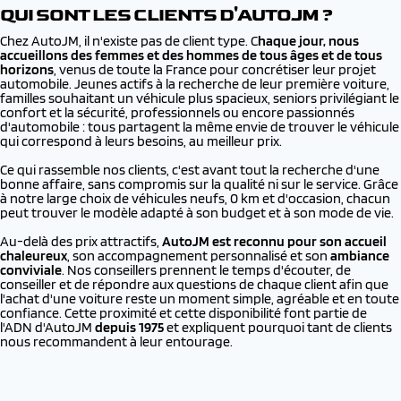
QUI SONT LES CLIENTS D'AUTOJM ?
Chez AutoJM, il n'existe pas de client type. C
haque jour, nous
accueillons des femmes et des hommes de tous âges et de tous
horizons
, venus de toute la France pour concrétiser leur projet
automobile. Jeunes actifs à la recherche de leur première voiture,
familles souhaitant un véhicule plus spacieux, seniors privilégiant le
confort et la sécurité, professionnels ou encore passionnés
d'automobile : tous partagent la même envie de trouver le véhicule
qui correspond à leurs besoins, au meilleur prix.
Ce qui rassemble nos clients, c'est avant tout la recherche d'une
bonne affaire, sans compromis sur la qualité ni sur le service. Grâce
à notre large choix de véhicules neufs, 0 km et d'occasion, chacun
peut trouver le modèle adapté à son budget et à son mode de vie.
Au-delà des prix attractifs,
AutoJM est reconnu pour son accueil
chaleureux
, son accompagnement personnalisé et son
ambiance
conviviale
. Nos conseillers prennent le temps d'écouter, de
conseiller et de répondre aux questions de chaque client afin que
l'achat d'une voiture reste un moment simple, agréable et en toute
confiance. Cette proximité et cette disponibilité font partie de
l'ADN d'AutoJM
depuis 1975
et expliquent pourquoi tant de clients
nous recommandent à leur entourage.