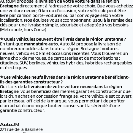
AutoJM propose la
livraison de votre voiture dans la région
Bretagne
directement à l'adresse de votre choix. Que vous achetiez
une voiture neuve, 0 km ou d'occasion, votre véhicule peut être
livré par camion porte-voitures ou par convoyage selon votre
localisation. Nos équipes vous accompagnent jusqu'à la remise des
clés pour une livraison simple, sécurisée et adaptée à vos besoins.
(Métropole, hors Corse)
⭐ Quels véhicules peuvent être livrés dans la région Bretagne ?
En tant que
mandataire auto
, AutoJM propose la livraison de
nombreux modèles dans toute la région Bretagne : voitures
neuves, véhicules 0 km et occasions récentes. Vous trouverez un
large choix de marques, de carrosseries et de motorisations :
citadines, SUV, berlines, véhicules hybrides, hybrides rechargeables
et électriques.
⭐ Les véhicules neufs livrés dans la région Bretagne bénéficient-
ils des garanties constructeur ?
Oui. Lors de la
livraison de votre voiture neuve dans la région
Bretagne
, vous bénéficiez des mêmes garanties constructeur que
lors d'un achat en concession française. Votre véhicule est couvert
par le réseau officiel de la marque, vous permettant de profiter
d'un achat économique tout en conservant la sérénité d'une
garantie constructeur.
AutoJM
271 rue de la Basinière