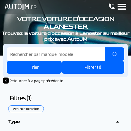
VOTRE VOITURE D'OCCASION
À LANESTER
Trouvez la voiture d'occasion à Lanester au meilleur
prix avec AutoJM
Trier
Filtrer (
1
)
Retourner à la page précédente
Filtres (
1
)
Véhicule occasion
Type