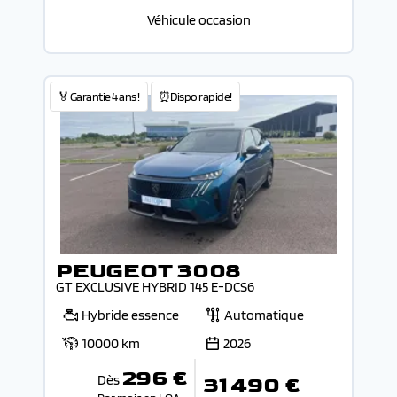
Véhicule occasion
🏅Garantie 4 ans !
⏰Dispo rapide!
PEUGEOT 3008
GT EXCLUSIVE HYBRID 145 E-DCS6
Hybride essence
Automatique
10000 km
2026
296 €
Dès
31 490 €