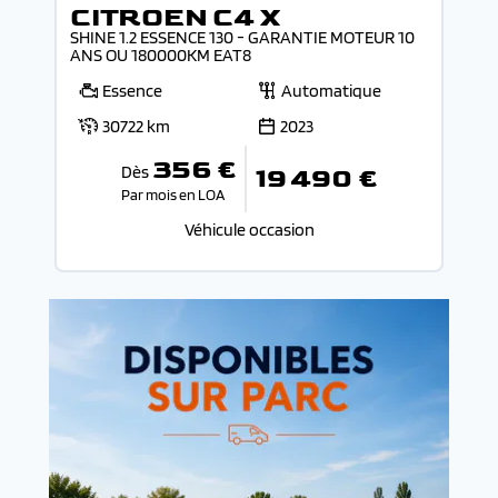
CITROEN C4 X
SHINE 1.2 ESSENCE 130 - GARANTIE MOTEUR 10
ANS OU 180000KM EAT8
Essence
Automatique
30722 km
2023
356 €
Dès
19 490 €
Par mois en LOA
Véhicule occasion