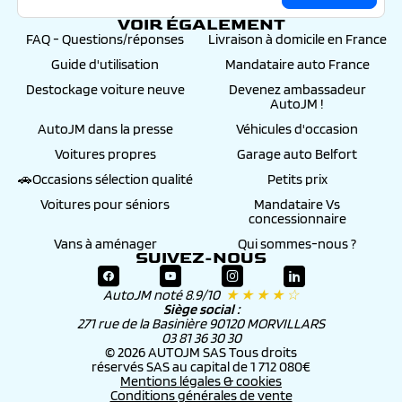
- L’envoi à votre domicile des plaques
VOIR ÉGALEMENT
minéralogiques définitives frappées de votre
FAQ - Questions/réponses
Livraison à domicile en France
numéro d’immatriculation.
Guide d'utilisation
Mandataire auto France
>
Gravage des vitres : 99€
, Auto JM procédera au
gravage des vitres du véhicule et à son
Destockage voiture neuve
Devenez ambassadeur
enregistrement au fichier informatique ARGOS
AutoJM !
pour une durée de 6 ans.
Le mandant bénéficiera du remboursement de sa
AutoJM dans la presse
Véhicules d'occasion
franchise assurance (à hauteur de 500€) en cas
Voitures propres
Garage auto Belfort
d’accident et du remboursement « valeur à neuf »
durant 1 an, renouvelable, ainsi que d’autres
🚗Occasions sélection qualité
Petits prix
avantages -
détails et conditions sur notre page
Voitures pour séniors
Mandataire Vs
>
Préparation esthétique céramique : 299€
, Si
concessionnaire
l’entretien d’une voiture est essentiel à son bon
fonctionnement, maintenir l’éclat et la haute
Vans à aménager
Qui sommes-nous ?
brillance de la carrosserie permet avant tout de
SUIVEZ-NOUS
conserver un aspect extérieur neuf à long terme
-
détails et conditions sur notre page
AutoJM noté 8.9/10
★ ★ ★ ★ ☆
Siège social :
271 rue de la Basinière 90120 MORVILLARS
03 81 36 30 30
© 2026 AUTOJM SAS Tous droits
réservés SAS au capital de 1 712 080€
Mentions légales & cookies
Conditions générales de vente