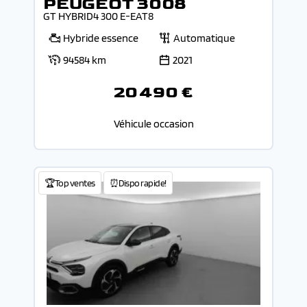
PEUGEOT 3008
GT HYBRID4 300 E-EAT8
Hybride essence
Automatique
94584 km
2021
20 490 €
Véhicule occasion
🏆Top ventes
⏰Dispo rapide!