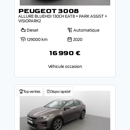
PEUGEOT 3008
ALLURE BLUEHDI 130CH EAT8 + PARK ASSIST +
VISIOPARK2
Diesel
Automatique
129000 km
2020
16 990 €
Véhicule occasion
🏆Top ventes
⏰Dispo rapide!