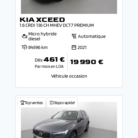
KIA XCEED
1.6 CRDI 136 CH MHEV DCT7 PREMIUM
Micro hybride
Automatique
diesel
84596 km
2021
461 €
Dès
19 990 €
Par mois en LOA
Véhicule occasion
🏆Top ventes
⏰Dispo rapide!