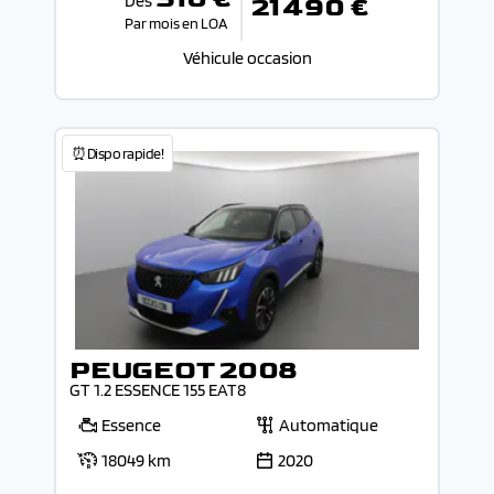
Dès
21 490 €
Par mois en LOA
Véhicule occasion
⏰Dispo rapide!
PEUGEOT 2008
GT 1.2 ESSENCE 155 EAT8
Essence
Automatique
18049 km
2020