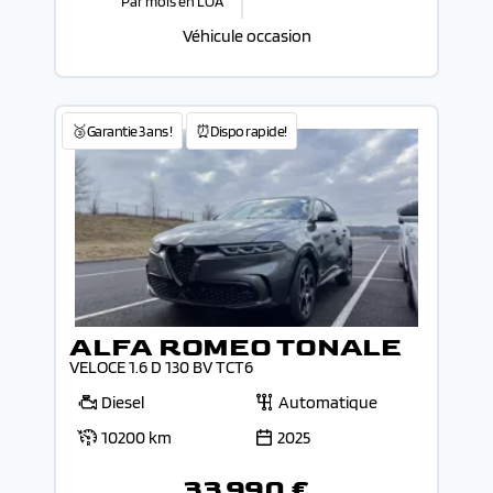
Par mois en LOA
Véhicule occasion
🥉Garantie 3 ans !
⏰Dispo rapide!
ALFA ROMEO TONALE
VELOCE 1.6 D 130 BV TCT6
Diesel
Automatique
10200 km
2025
33 990 €