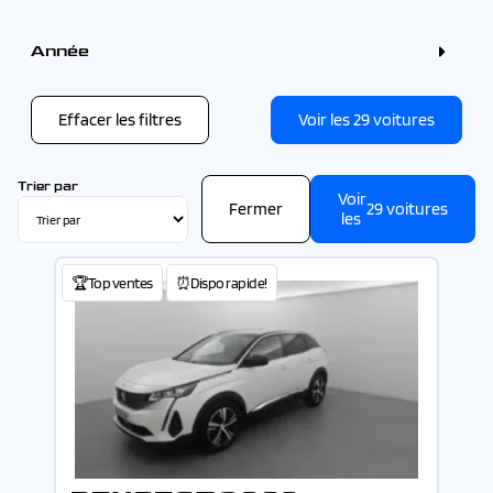
Couleur
Gris (9)
Année
Bleu (7)
Blanc (6)
Année
Noir (4)
Rouge (2)
Effacer les filtres
Voir les
29
voitures
Vert (1)
-
Trier par
Voir
Fermer
29
voitures
les
🏆Top ventes
⏰Dispo rapide!