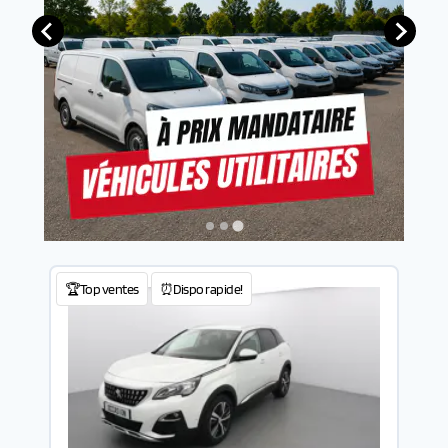
🏆Top ventes
⏰Dispo rapide!