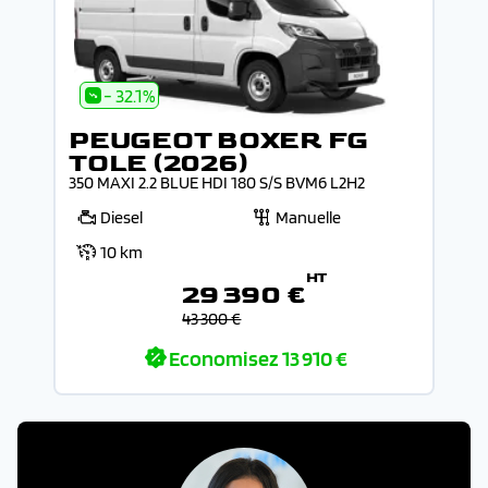
- 32.1%
PEUGEOT BOXER FG
TOLE (2026)
350 MAXI 2.2 BLUE HDI 180 S/S BVM6 L2H2
Diesel
Manuelle
10 km
HT
29 390 €
43 300 €
Economisez
13 910 €