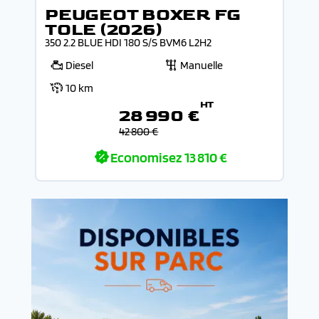
PEUGEOT BOXER FG
TOLE (2026)
350 2.2 BLUE HDI 180 S/S BVM6 L2H2
Diesel
Manuelle
10 km
HT
28 990 €
42 800 €
Economisez
13 810 €