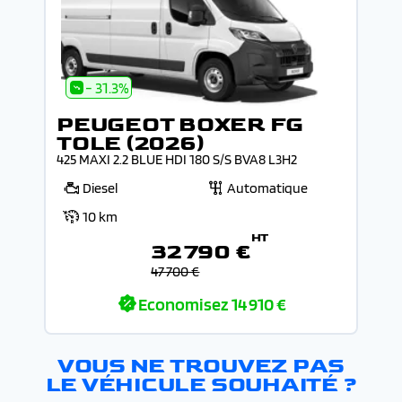
- 31.3%
PEUGEOT BOXER FG
TOLE (2026)
425 MAXI 2.2 BLUE HDI 180 S/S BVA8 L3H2
Diesel
Automatique
10 km
HT
32 790 €
47 700 €
Economisez
14 910 €
VOUS NE TROUVEZ PAS
LE VÉHICULE SOUHAITÉ ?