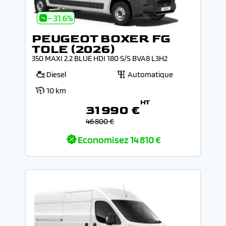
- 31.6%
PEUGEOT BOXER FG
TOLE (2026)
350 MAXI 2.2 BLUE HDI 180 S/S BVA8 L3H2
Diesel
Automatique
10 km
HT
31 990 €
46 800 €
Economisez
14 810 €