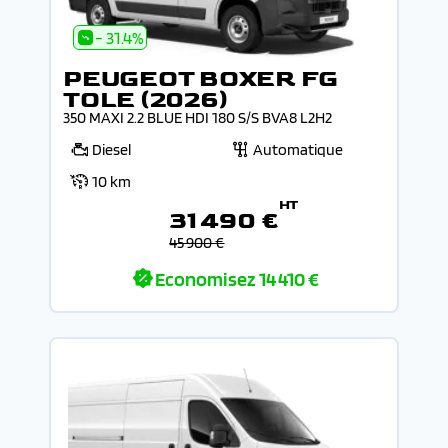
- 31.4%
PEUGEOT BOXER FG
TOLE (2026)
350 MAXI 2.2 BLUE HDI 180 S/S BVA8 L2H2
Diesel
Automatique
10 km
HT
31 490 €
45 900 €
Economisez
14 410 €