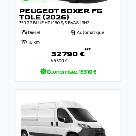
PEUGEOT BOXER FG
TOLE (2026)
350 2.2 BLUE HDI 180 S/S BVA8 L3H2
Diesel
Automatique
10 km
HT
32 790 €
46 300 €
Economisez
13 510 €