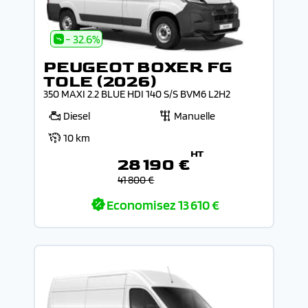
- 32.6%
PEUGEOT BOXER FG
TOLE (2026)
350 MAXI 2.2 BLUE HDI 140 S/S BVM6 L2H2
Diesel
Manuelle
10 km
HT
28 190 €
41 800 €
Economisez
13 610 €