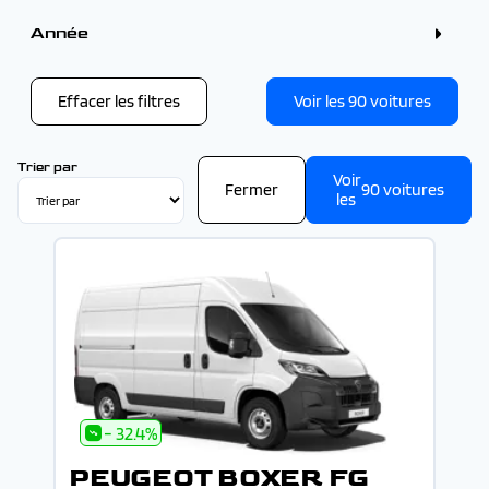
Couleur
Blanc (6)
Année
Gris (4)
Noir (3)
Année
Effacer les filtres
Voir les
90
voitures
-
Trier par
Voir
Fermer
90
voitures
les
- 32.4%
PEUGEOT BOXER FG