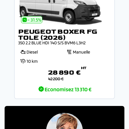
- 31.5%
PEUGEOT BOXER FG
TOLE (2026)
350 2.2 BLUE HDI 140 S/S BVM6 L3H2
Diesel
Manuelle
10 km
HT
28 890 €
42 200 €
Economisez
13 310 €