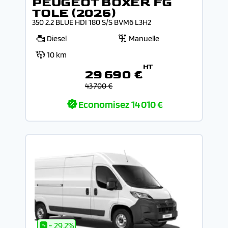
PEUGEOT BOXER FG
TOLE (2026)
350 2.2 BLUE HDI 180 S/S BVM6 L3H2
Diesel
Manuelle
10 km
HT
29 690 €
43 700 €
Economisez
14 010 €
- 29.2%