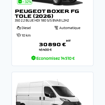
- 32%
PEUGEOT BOXER FG
TOLE (2026)
350 2.2 BLUE HDI 180 S/S BVA8 L2H2
Diesel
Automatique
10 km
HT
30 890 €
45 400 €
Economisez
14 510 €