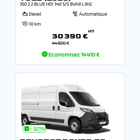
350 2.2 BLUE HDI 140 S/S BVA8 L3H2
Diesel
Automatique
10 km
HT
30 390 €
44 800 €
Economisez
14 410 €
- 32.1%