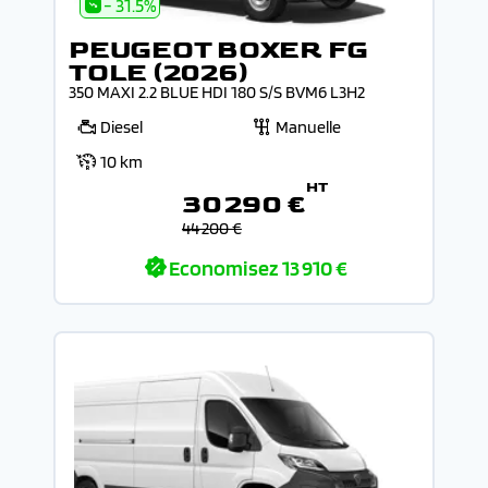
- 31.5%
PEUGEOT BOXER FG
TOLE (2026)
350 MAXI 2.2 BLUE HDI 180 S/S BVM6 L3H2
Diesel
Manuelle
10 km
HT
30 290 €
44 200 €
Economisez
13 910 €