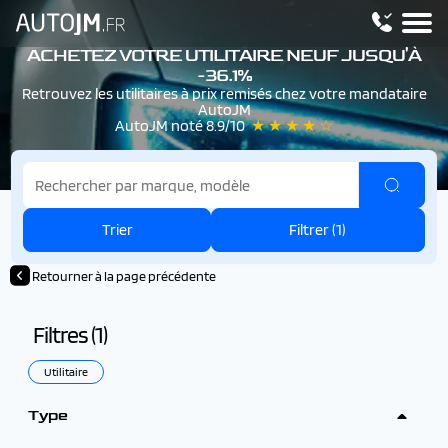
ACHETEZ VOTRE UTILITAIRE NEUF JUSQU'À
-36.1%
Retrouvez les utilitaires à prix remisés chez votre mandataire
AutoJM
AutoJM noté 8.9/10
★ ★ ★ ★ ☆
Trier
Filtrer (
1
)
Retourner à la page précédente
Filtres (
1
)
Utilitaire
Type