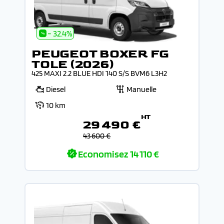
- 32.4%
PEUGEOT BOXER FG
TOLE (2026)
425 MAXI 2.2 BLUE HDI 140 S/S BVM6 L3H2
Diesel
Manuelle
10 km
HT
29 490 €
43 600 €
Economisez
14 110 €