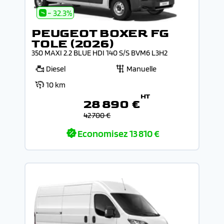
- 32.3%
PEUGEOT BOXER FG
TOLE (2026)
350 MAXI 2.2 BLUE HDI 140 S/S BVM6 L3H2
Diesel
Manuelle
10 km
HT
28 890 €
42 700 €
Economisez
13 810 €