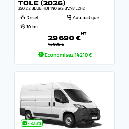
TOLE (2026)
350 2.2 BLUE HDI 140 S/S BVA8 L2H2
Diesel
Automatique
10 km
HT
29 690 €
43 900 €
Economisez
14 210 €
- 32.3%