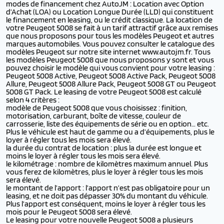
modes de financement chez AutoJM : Location avec Option
d’Achat (LOA) ou Location Longue Durée (LLD) qui constituent
le financement en leasing, ou le crédit classique. La location de
votre Peugeot 5008 se fait à un tarif attractif grâce aux remises
que nous proposons pour tous les modèles Peugeot et autres
marques automobiles. Vous pouvez consulter le catalogue des
modèles Peugeot sur notre site internet www.autojm.fr. Tous
les modèles Peugeot 5008 que nous proposons y sont et vous
pouvez choisir le modèle qui vous convient pour votre leasing :
Peugeot 5008 Active, Peugeot 5008 Active Pack, Peugeot 5008
Allure, Peugeot 5008 Allure Pack, Peugeot 5008 GT ou Peugeot
5008 GT Pack. Le leasing de votre Peugeot 5008 est calculé
selon 4 critères :
modèle de Peugeot 5008 que vous choisissez : finition,
motorisation, carburant, boîte de vitesse, couleur de
carrosserie, liste des équipements de série ou en option… etc.
Plus le véhicule est haut de gamme ou a d’équipements, plus le
loyer à régler tous les mois sera élevé.
la durée du contrat de location : plus la durée est longue et
moins le loyer à régler tous les mois sera élevé.
le kilométrage : nombre de kilomètres maximum annuel. Plus
vous ferez de kilomètres, plus le loyer à régler tous les mois
sera élevé.
le montant de l’apport : l’apport n’est pas obligatoire pour un
leasing, et ne doit pas dépasser 30% du montant du véhicule.
Plus l’apport est conséquent, moins le loyer à régler tous les
mois pour le Peugeot 5008 sera élevé.
Le leasing pour votre nouvelle Peugeot 5008 a plusieurs