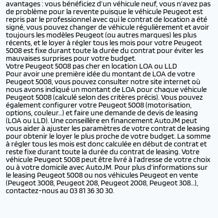
avantages : vous bénéficiez d’un véhicule neuf, vous n’avez pas
de problème pour la revente puisque le véhicule Peugeot est
repris par le professionnel avec qui le contrat de location a été
signé, vous pouvez changer de véhicule régulièrement et avoir
toujours les modèles Peugeot (ou autres marques) les plus
récents, et le loyer à régler tous les mois pour votre Peugeot
5008 est fixe durant toute la durée du contrat pour éviter les
mauvaises surprises pour votre budget.
Votre Peugeot 5008 pas cher en location LOA ou LLD
Pour avoir une première idée du montant de LOA de votre
Peugeot 5008, vous pouvez consulter notre site internet où
nous avons indiqué un montant de LOA pour chaque véhicule
Peugeot 5008 (calculé selon des critères précis). Vous pouvez
également configurer votre Peugeot 5008 (motorisation,
options, couleur…) et faire une demande de devis de leasing
(LOA ou LLD). Une conseillère en financement AutoJM peut
vous aider à ajuster les paramètres de votre contrat de leasing
pour obtenir le loyer le plus proche de votre budget. La somme
à régler tous les mois est donc calculée en début de contrat et
reste fixe durant toute la durée du contrat de leasing. Votre
véhicule Peugeot 5008 peut être livré à l’adresse de votre choix
ou à votre domicile avec AutoJM. Pour plus d’informations sur
le leasing Peugeot 5008 ou nos véhicules Peugeot en vente
(Peugeot 3008, Peugeot 208, Peugeot 2008, Peugeot 308…),
contactez-nous au 03 81 36 30 30.