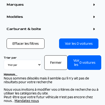
Marques
ALFA ROMEO (6)
CITROEN (75)
Modèles
DS (18)
FORD (29)
HYUNDAI (23)
PEUGEOT
Carburant & boîte
OMODA (1)
PEUGEOT 2008 (37)
PEUGEOT (158)
PEUGEOT 208 (25)
RENAULT (92)
PEUGEOT 3008 (3)
TOYOTA (3)
PEUGEOT 3008 (2026) (16)
Effacer les filtres
Voir les
0
voitures
VOLKSWAGEN (1)
PEUGEOT 308 (2026) (24)
VOLVO (1)
PEUGEOT 308 SW (2026) (19)
PEUGEOT 408 (2026) (6)
PEUGEOT 5008 (2026) (16)
Trier par
Voir
PEUGEOT RIFTER (2026) (11)
Fermer
0
voitures
les
PEUGEOT TRAVELLER (2026) (1)
Hmmm...
Nous sommes désolés mais il semble qu’il n’y ait pas de
résultats pour votre recherche
Nous vous invitons à modifier vos critères de recherche ou à
utiliser les catégories du site.
Peut-être que votre futur véhicule n'est pas encore chez
nous...
Mandatez nous