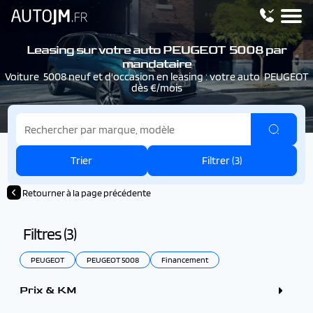
Leasing sur votre auto PEUGEOT 5008 par
mandataire
Voiture 5008 neuf et d'occasion en leasing : votre auto PEUGEOT
dès €/mois
Trier
Filtrer (
3
)
Retourner à la page précédente
Filtres (
3
)
PEUGEOT
PEUGEOT 5008
Financement
Prix & KM