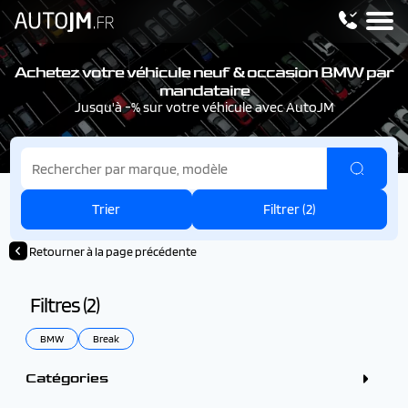
Achetez votre véhicule neuf & occasion BMW par
mandataire
Jusqu'à -% sur votre véhicule avec AutoJM
Trier
Filtrer (
2
)
Retourner à la page précédente
Filtres (
2
)
BMW
Break
Catégories
Berline (1)