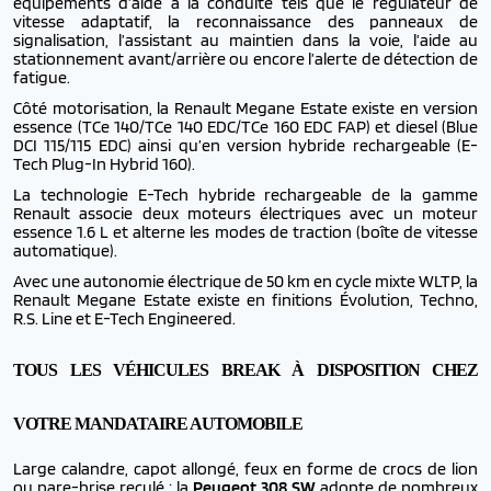
équipements d’aide à la conduite tels que le régulateur de
vitesse adaptatif, la reconnaissance des panneaux de
signalisation, l’assistant au maintien dans la voie, l’aide au
stationnement avant/arrière ou encore l’alerte de détection de
fatigue.
Côté motorisation, la Renault Megane Estate existe en version
essence (TCe 140/TCe 140 EDC/TCe 160 EDC FAP) et diesel (Blue
DCI 115/115 EDC) ainsi qu’en version hybride rechargeable (E-
Tech Plug-In Hybrid 160).
La technologie E-Tech hybride rechargeable de la gamme
Renault associe deux moteurs électriques avec un moteur
essence 1.6 L et alterne les modes de traction (boîte de vitesse
automatique).
Avec une autonomie électrique de 50 km en cycle mixte WLTP, la
Renault Megane Estate existe en finitions Évolution, Techno,
R.S. Line et E-Tech Engineered.
TOUS LES VÉHICULES BREAK À DISPOSITION CHEZ
VOTRE MANDATAIRE AUTOMOBILE
Large calandre, capot allongé, feux en forme de crocs de lion
ou pare-brise reculé : la
Peugeot 308 SW
adopte de nombreux