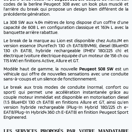
codes de la berline Peugeot 308 avec un look plus musclé et
l’arrière du break qui propose un design bien différent de la
précédente génération.
La 308 SW aux 4.64 mètres de long dispose d’un coffre d’une
capacité de 608 L en configuration classique et 1634 L avec la
banquette arrière rabattue.
Le break de la marque au Lion est disponible chez AutoJM en
version essence (PureTech 130 ch EAT8/BVM6), diesel (BlueHDI
130 ch EAT8), hybride rechargeable (PHEV 180/225 ch) et
électrique (voiture électrique équipée d’un moteur de 156 ch ou
115 kW) en finitions Active, Allure et GT.
Modèle haut de gamme, la nouvelle
Peugeot 508 SW
est un
véhicule qui offre de nouvelles sensations avec une conduite
sans-à-coups et un silence de fonctionnement.
Le break aux trois modes de conduite (normal, confort ou
sport) qui permet une accélération instantanée grâce au
couple moteur immédiat est disponible en motorisation diesel
(1.5 BlueHDI 130 ch EAT8) en finitions Allure et GT, ainsi qu’en
version hybride rechargeable (Plug-In Hybrid 180/225 ch e-
EAT8/Plug-In Hybrid4 360 ch E-EAT8) en finition Peugeot Sport
Engineered.
LES SERVICES PROPOSÉS PAR VOTRE MANDATAIRE