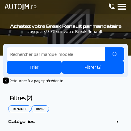
Achetez votre Break Renault par mandataire
Jusqu'à -23.5% sur votre Break Renault
Trier
Filtrer (
2
)
Retourner à la page précédente
Filtres (
2
)
RENAULT
Break
Catégories
Crossover / SUV (82)