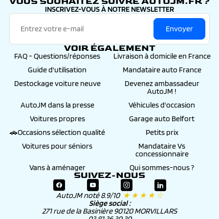
VOUS SOUHAITEZ SUIVRE AUTOJM.FR ?
INSCRIVEZ-VOUS À NOTRE NEWSLETTER
Envoyer
VOIR ÉGALEMENT
FAQ - Questions/réponses
Livraison à domicile en France
Guide d'utilisation
Mandataire auto France
Destockage voiture neuve
Devenez ambassadeur
AutoJM !
AutoJM dans la presse
Véhicules d'occasion
Voitures propres
Garage auto Belfort
🚗Occasions sélection qualité
Petits prix
Voitures pour séniors
Mandataire Vs
concessionnaire
Vans à aménager
Qui sommes-nous ?
SUIVEZ-NOUS
AutoJM noté 8.9/10
★ ★ ★ ★ ☆
Siège social :
271 rue de la Basinière 90120 MORVILLARS
03 81 36 30 30