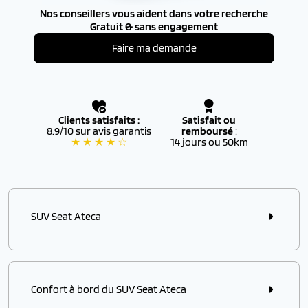
Nos conseillers vous aident dans votre recherche
Gratuit & sans engagement
Faire ma demande
Clients satisfaits :
Satisfait ou
8.9/10 sur avis garantis
remboursé
:
★ ★ ★ ★ ☆
14 jours ou 50km
SUV Seat Ateca
Le SUV Seat Ateca adopte un style à la fois neutre,
classique, et moderne. Il est personnalisable de
l’extérieur, avec 11 teintes de carrosserie différentes
et des jantes 16 à 19 pouces, jusqu’à l’intérieur avec 6
Confort à bord du SUV Seat Ateca
choix de selleries tissus et 3 choix de selleries cuir, et