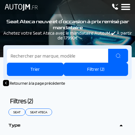
Seat Ateca neuve et d'occasion à prix remisé par
mandataire
Achetez votre Seat Ateca avec le mandataire AutoJM ✔️ À partir
de 17990€
Trier
Filtrer (
2
)
Retourner à la page précédente
Filtres (
2
)
SEAT
SEAT ATECA
Type