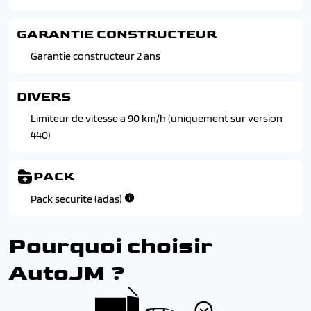
Siege conducteur a 6 reglages en hauteur, longitudinal
Phares standard
et inclinable
Porte laterale coulissante droite tolee
GARANTIE CONSTRUCTEUR
Suspension renforcee sur version 440/e-boxer
Vitres teintees rang 1
Garantie constructeur 2 ans
DIVERS
Limiteur de vitesse a 90 km/h (uniquement sur version
440)
PACK
Pack securite (adas)
Pourquoi choisir
AutoJM ?