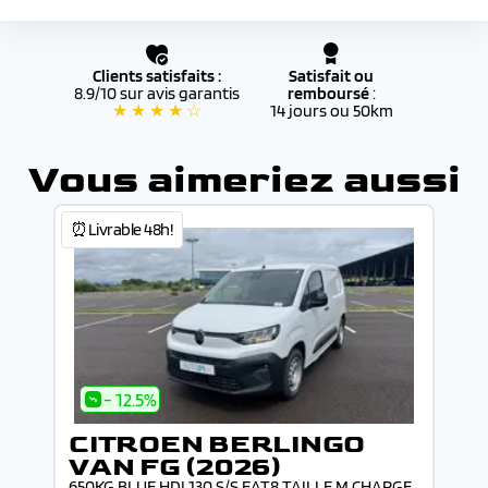
Clients satisfaits :
Satisfait ou
8.9/10 sur avis garantis
remboursé
:
★ ★ ★ ★ ☆
14 jours ou 50km
Vous aimeriez aussi
⏰Livrable 48h!
- 12.5%
CITROEN BERLINGO
VAN FG (2026)
650KG BLUE HDI 130 S/S EAT8 TAILLE M CHARGE