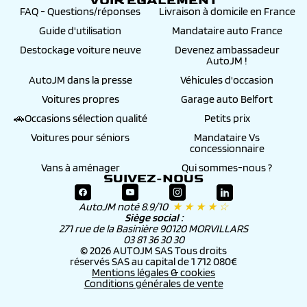
VOIR ÉGALEMENT
FAQ - Questions/réponses
Livraison à domicile en France
Guide d'utilisation
Mandataire auto France
Destockage voiture neuve
Devenez ambassadeur
AutoJM !
AutoJM dans la presse
Véhicules d'occasion
Voitures propres
Garage auto Belfort
🚗Occasions sélection qualité
Petits prix
Voitures pour séniors
Mandataire Vs
concessionnaire
Vans à aménager
Qui sommes-nous ?
SUIVEZ-NOUS
AutoJM noté 8.9/10
★ ★ ★ ★ ☆
Siège social :
271 rue de la Basinière 90120 MORVILLARS
03 81 36 30 30
© 2026 AUTOJM SAS Tous droits
réservés SAS au capital de 1 712 080€
Mentions légales & cookies
Conditions générales de vente