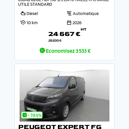
UTILE STANDARD
Diesel
Automatique
10 km
2026
HT
24 667 €
28 200 €
Economisez
3 533 €
- 19.4%
PEUGEOT EXPERT FG