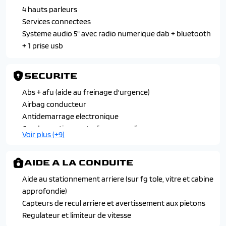
4 hauts parleurs
Services connectees
Systeme audio 5" avec radio numerique dab + bluetooth
+ 1 prise usb
SECURITE
Abs + afu (aide au freinage d'urgence)
Airbag conducteur
Antidemarrage electronique
Condamnation centralisee avec plip
Voir plus (+9)
Double airbag avec banquette passager
Esp (controle de stabilite) comprend l'antipatinage (asr) +
AIDE A LA CONDUITE
hill assist
Kit anti-crevaison
Aide au stationnement arriere (sur fg tole, vitre et cabine
Module boitier telematique
approfondie)
Protection interieur mi-hauteur sur l4h2 et l4h3
Capteurs de recul arriere et avertissement aux pietons
Rappel de ceinture de securite
Regulateur et limiteur de vitesse
Repetiteurs de clignotants sur les ailes (siganlisation