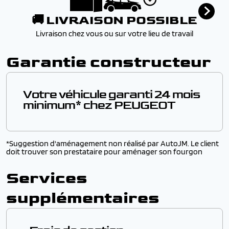
🚚 LIVRAISON POSSIBLE
Livraison chez vous ou sur votre lieu de travail
Garantie constructeur
Votre véhicule garanti 24 mois
minimum* chez PEUGEOT
En achetant un vehicule sous garantie chez AutoJM,
vous bénéficiez de la garantie constructeur PEUGEOT
*Suggestion d'aménagement non réalisé par AutoJM. Le client
de 24 mois minimum (durée exacte précisée plus haut,
doit trouver son prestataire pour aménager son fourgon
dans la fiche véhicule). Les travaux couverts par la
garantie sont effectués gratuitement par les
Services
professionnels du réseau du constructeur.
Découvrez nos contrats d'extension de garantie dès
supplémentaires
30€/mois
L'extension de garantie de notre partenaire OPTEVEN
prolonge cette garantie jusqu'à 3 ans.