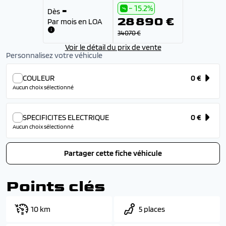
- 15.2%
-
Dès
28 890 €
Par mois en LOA
34 070 €
Voir le détail du prix de vente
Personnalisez votre véhicule
COULEUR
0 €
Aucun choix sélectionné
SPECIFICITES ELECTRIQUE
0 €
Aucun choix sélectionné
Partager cette fiche véhicule
Points clés
10 km
5 places