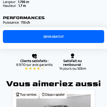
Largeur :
1.795 m
Hauteur :
1.7 m
PERFORMANCES
Puissance :
113 ch
DEVIS GRATUIT
Clients satisfaits :
Satisfait ou
8.9/10 sur avis garantis
remboursé
:
★ ★ ★ ★ ☆
14 jours ou 50km
Vous aimeriez aussi
🏆Top ventes
⏰Dispo rapide!