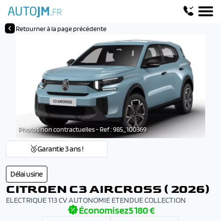
Retourner à la page précédente
Photos non contractuelles - Ref : 985_100369
🥉Garantie 3 ans !
Délai usine
CITROEN C3 AIRCROSS ( 2026)
ELECTRIQUE 113 CV AUTONOMIE ETENDUE COLLECTION
Économisez
5 180 €