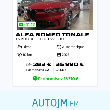
- 31.2%
ALFA ROMEO TONALE
1.6 MULTIJET 130 TCT6 VELOCE
Diesel
Automatique
10 km
2025
283 €
35 990 €
Dès
Par mois en LOA
52 300 €
Economisez
16 310 €