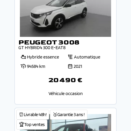
PEUGEOT 3008
GT HYBRID4 300 E-EAT8
Hybride essence
Automatique
94584 km
2021
20 490 €
Véhicule occasion
⏰Livrable 48h!
🥉Garantie 3 ans !
🏆Top ventes