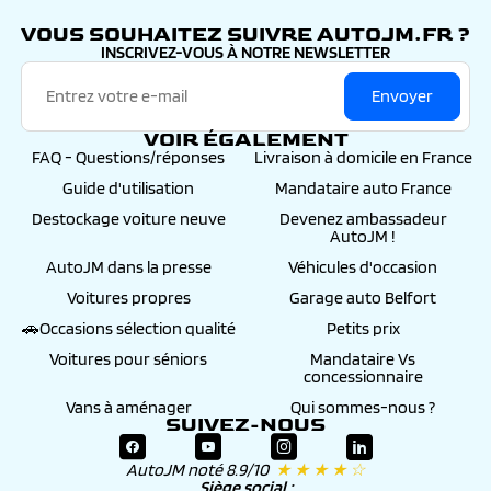
autojm.fr
VOUS SOUHAITEZ SUIVRE AUTOJM.FR ?
INSCRIVEZ-VOUS À NOTRE NEWSLETTER
Envoyer
VOIR ÉGALEMENT
FAQ - Questions/réponses
Livraison à domicile en France
Guide d'utilisation
Mandataire auto France
Destockage voiture neuve
Devenez ambassadeur
AutoJM !
AutoJM dans la presse
Véhicules d'occasion
Voitures propres
Garage auto Belfort
🚗Occasions sélection qualité
Petits prix
Voitures pour séniors
Mandataire Vs
concessionnaire
Vans à aménager
Qui sommes-nous ?
SUIVEZ-NOUS
AutoJM noté 8.9/10
★ ★ ★ ★ ☆
Siège social :