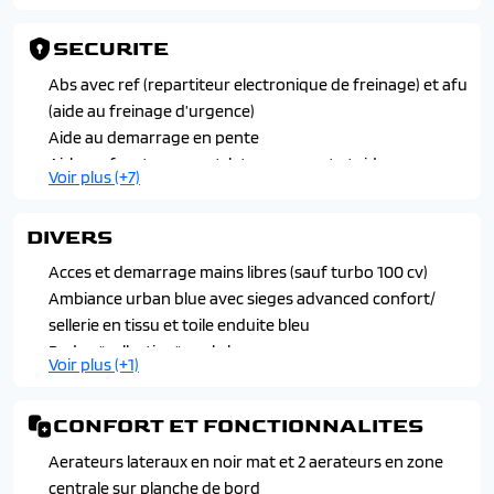
Apple carplay et android auto sans fil
Citroen head up display (affichage tete haute couleur -
SECURITE
lcd) avec c-zen lounge version essence
Systeme audio numerique mp3 6 hp
Abs avec ref (repartiteur electronique de freinage) et afu
(aide au freinage d’urgence)
Aide au demarrage en pente
Airbags frontaux avant, lateraux avant et rideaux
Voir plus (+7)
Allumage des feux de detresse en cas de forte
deceleration
DIVERS
Boitier telematique : appels d'urgence et citroen
assistance
Acces et demarrage mains libres (sauf turbo 100 cv)
Condamnation centralisee avec plip
Ambiance urban blue avec sieges advanced confort/
Detection de sous-gonflage
sellerie en tissu et toile enduite bleu
Esp (controle dynamique de stabilite)
Badge "collection" sur le hayon
Voir plus (+1)
Fixations isofix sur les 2 places latérales arriere avec 3
Jantes alliage 17 " aragonite noires
points d'encrage
CONFORT ET FONCTIONNALITES
Securite enfant mecanique
Aerateurs lateraux en noir mat et 2 aerateurs en zone
centrale sur planche de bord