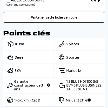
AIDE A LA CONDUITE
0 €
Aucun choix sélectionné
Partager cette fiche véhicule
Points clés
10 km
5 places
Diesel
5 portes
5 CV
Manuelle
Garantie
1.5 BLUE HDI 100 S/S
constructeur de 3
BVM6 PLUS BUSINESS
ans
TAILLE XL N1
146 g/km - Cat D
Malus :
3 331 €