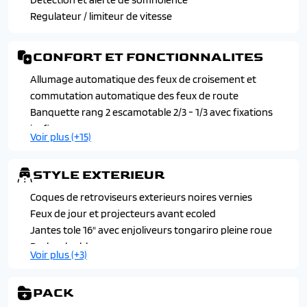
Regulateur / limiteur de vitesse
CONFORT ET FONCTIONNALITES
Allumage automatique des feux de croisement et
commutation automatique des feux de route
Banquette rang 2 escamotable 2/3 - 1/3 avec fixations
isofix
Voir plus (+15)
Climatisation manuelle
Condamnation centralisee avec 2 plip
STYLE EXTERIEUR
Essuie-vitre avant automatique
Frein de stationnement electrique
Coques de retroviseurs exterieurs noires vernies
Grille de separation fixe entre le rang 2 et le coffre (sur
Feux de jour et projecteurs avant ecoled
version n1)
Jantes tole 16" avec enjoliveurs tongariro pleine roue
Leve-vitres conducteur et passager avant electriques
Pack color blanc
Voir plus (+3)
Pavillon avec capucine
Poignees de portes exterieurs couleur caisse
Porte laterale coulissante droite (et gauche en taille xl sur
Projecteurs antibrouillard avant
PACK
finition plus)