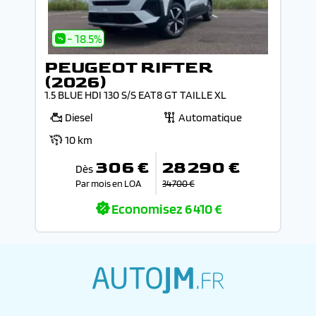
- 18.5%
PEUGEOT RIFTER
(2026)
1.5 BLUE HDI 130 S/S EAT8 GT TAILLE XL
Diesel
Automatique
10 km
306 €
28 290 €
Dès
Par mois en LOA
34 700 €
Economisez
6 410 €
autojm.fr