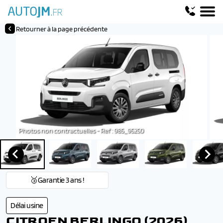
Retourner à la page précédente
Photos non contractuelles - Ref : 985_95250
🥉Garantie 3 ans !
Délai usine
CITROEN BERLINGO (2026)