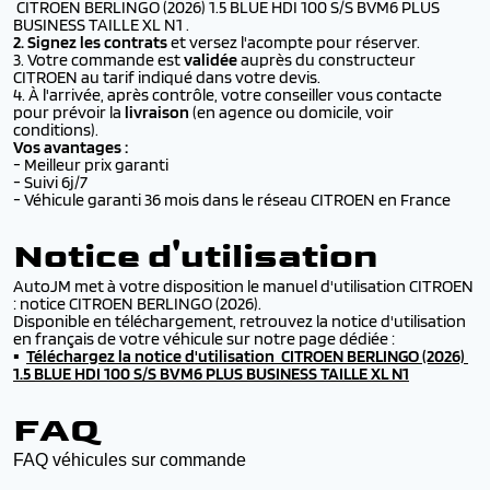
CITROEN BERLINGO (2026) 1.5 BLUE HDI 100 S/S BVM6 PLUS
BUSINESS TAILLE XL N1 .
2. Signez les contrats
et versez l'acompte pour réserver.
3. Votre commande est
validée
auprès du constructeur
CITROEN au tarif indiqué dans votre devis.
4. À l'arrivée, après contrôle, votre conseiller vous contacte
pour prévoir la
livraison
(en agence ou domicile,
voir
conditions
).
Vos avantages :
- Meilleur prix garanti
- Suivi 6j/7
- Véhicule garanti 36 mois dans le réseau CITROEN en France
Notice d'utilisation
AutoJM met à votre disposition le manuel d'utilisation CITROEN
: notice CITROEN BERLINGO (2026).
Disponible en téléchargement, retrouvez la notice d'utilisation
en français de votre véhicule sur notre page dédiée :
▪️
Téléchargez la
notice d'utilisation CITROEN BERLINGO (2026)
1.5 BLUE HDI 100 S/S BVM6 PLUS BUSINESS TAILLE XL N1
FAQ
FAQ véhicules sur commande