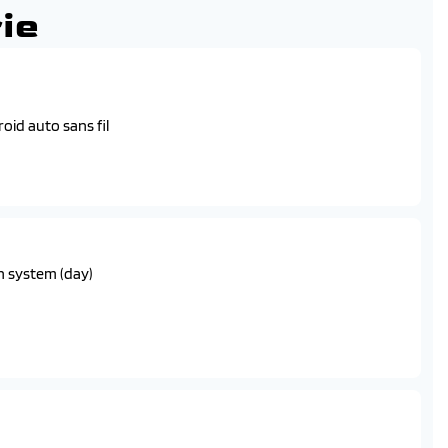
ie
oid auto sans fil
actile 10,5" et systeme de navigation dans le cloud
n system (day)