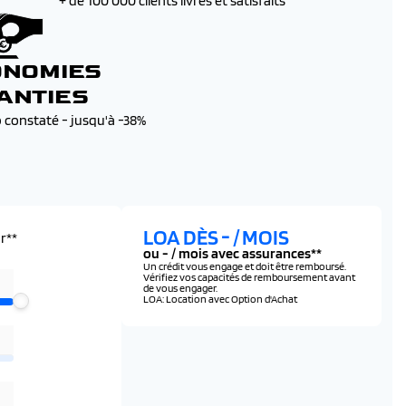
+ de 100 000 clients livrés et satisfaits
ONOMIES
ANTIES
b constaté - jusqu'à -38%
LOA DÈS
-
/ MOIS
r**
ou
-
/ mois avec assurances**
Un crédit vous engage et doit être remboursé.
Vérifiez vos capacités de remboursement avant
de vous engager.
LOA: Location avec Option d'Achat