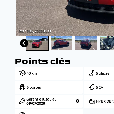
Ref : 985_26050039
Points clés
10 km
5 places
5 portes
5 CV
Garantie jusqu'au
HYBRIDE 
09/07/2029