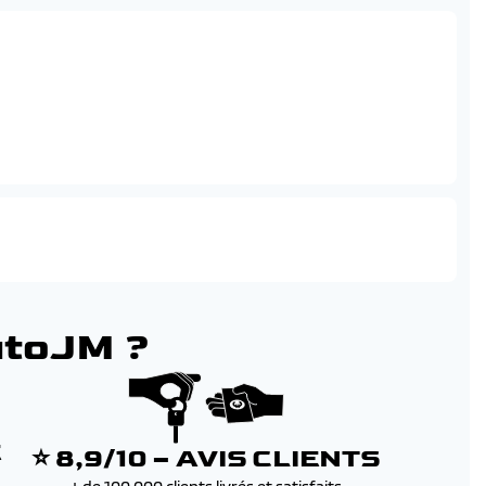
anches)
cle
utoJM ?
E
⭐ 8,9/10 – AVIS CLIENTS