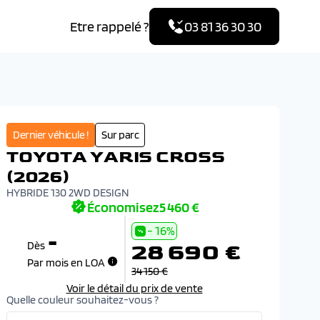
Etre rappelé ?
03 81 36 30 30
Dernier véhicule !
Sur parc
TOYOTA YARIS CROSS
(2026)
HYBRIDE 130 2WD DESIGN
Économisez
5 460 €
- 16%
-
28 690 €
Dès
Par mois en LOA
34 150 €
Voir le détail du prix de vente
Quelle couleur souhaitez-vous ?