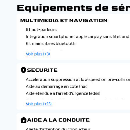
Equipements de sér
MULTIMEDIA ET NAVIGATION
6 haut-parleurs
Integration smartphone : apple carplay sans fil et andr
Kit mains libres bluetooth
Ports usb a l'avant
Voir plus (+3)
Services connectes my-t
Systeme multimedia toyota smart connect avec ecran t
SECURITE
Acceleration suppression at low speed on pre-collisio
Aide au demarrage en cote (hac)
Aide etendue a l'arret d'urgence (edss)
Airbags de tete, airbags lateraux a l'avant et a l'arriere
Voir plus (+15)
Allumage automatique feux detresse (ebs)
Amplification de freinage d'urgence (ba)
AIDE A LA CONDUITE
Feux de jour a led
Fixation isofix a la 2eme rangee de sieges
Alerte d'attention du conducteur