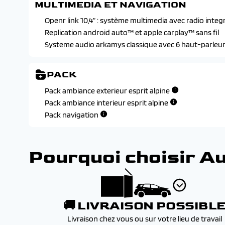
MULTIMEDIA ET NAVIGATION
Sellerie esprit alpine
Openr link 10,4” : système multimedia avec radio integ
Volant en textile refined
Replication android auto™ et apple carplay™ sans fil
Systeme audio arkamys classique avec 6 haut-parleu
PACK
Pack ambiance exterieur esprit alpine
Pack ambiance interieur esprit alpine
Pack navigation
Pourquoi choisir A
🚚 LIVRAISON POSSIBL
Livraison chez vous ou sur votre lieu de travail