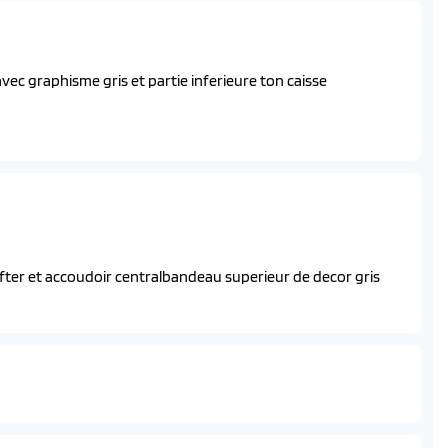
chrome) sans contour
ttables electriquement
vec detection voitures, pietons, cyclistes)
es
vec graphisme gris et partie inferieure ton caisse
hifter et accoudoir centralbandeau superieur de decor gris
et personnalisable de 10”