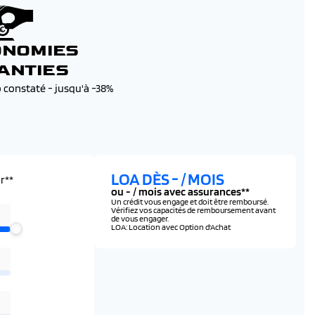
ONOMIES
ANTIES
b constaté - jusqu'à -38%
LOA DÈS
-
/ MOIS
r**
ou
-
/ mois avec assurances**
Un crédit vous engage et doit être remboursé.
Vérifiez vos capacités de remboursement avant
de vous engager.
LOA: Location avec Option d'Achat