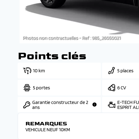
Photos non contractuelles - Ref : 985_26050021
Points clés
10 km
5 places
5 portes
6 CV
Garantie constructeur de 2
E-TECH FU
ans
ESPRIT AL
REMARQUES
VEHICULE NEUF 10KM