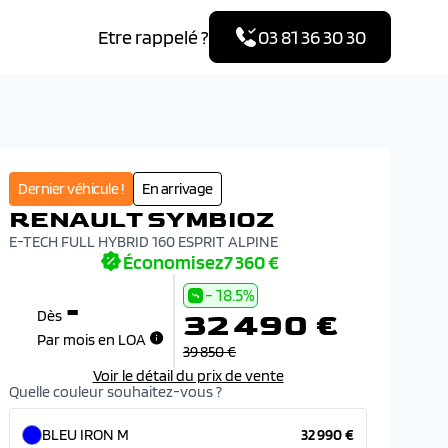
Etre rappelé ?
03 81 36 30 30
Dernier véhicule !
En arrivage
RENAULT SYMBIOZ
E-TECH FULL HYBRID 160 ESPRIT ALPINE
Économisez
7 360 €
- 18.5%
-
32 490 €
Dès
Par mois en LOA
39 850 €
Voir le détail du prix de vente
Quelle couleur souhaitez-vous ?
BLEU IRON M
32 990 €