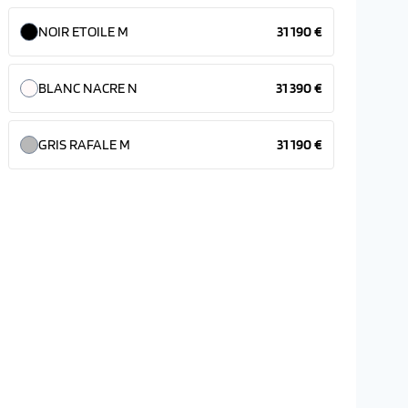
NOIR ETOILE M
31 190 €
BLANC NACRE N
31 390 €
GRIS RAFALE M
31 190 €