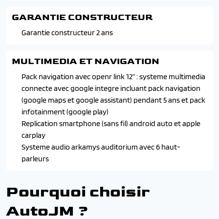
Regulateur de vitesse intelligent
Frein de parking electrique avec fonction auto-hold
Transmission integrale permanente 4x4
GARANTIE CONSTRUCTEUR
Hayon motorise mains-libres et seuil de coffre chrome
Leve-vitres avant et arriere a impulsion
Garantie constructeur 2 ans
Miroir de surveillance enfants
Multi-sense specifique esprit alpine avec controle de
MULTIMEDIA ET NAVIGATION
l'agilite
Pack navigation avec openr link 12” : systeme multimedia
Retroviseurs exterieurs a memoire indexable a la marche
connecte avec google integre incluant pack navigation
arriere et projection du logo
(google maps et google assistant) pendant 5 ans et pack
Retroviseurs rabattables electriquement, ajustables et
infotainment (google play)
degivrants
Replication smartphone (sans fil) android auto et apple
Siege conducteur et passager electrique / siege
carplay
conducteur avec reglage lombaire et fonction massage
Systeme audio arkamys auditorium avec 6 haut-
Siege passager reglable en hauteur
parleurs
Sieges avant chauffants
Sieges avec systeme isofix + tether
Suspension active avec camera predictive
Pourquoi choisir
Volant chauffant
AutoJM ?