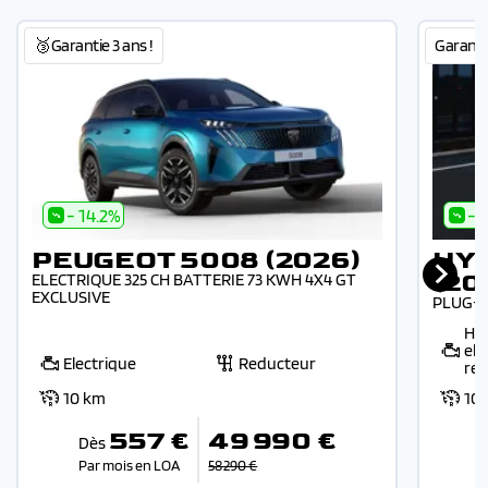
🥉Garantie 3 ans !
Garantie
- 14.2%
- 
PEUGEOT 5008 (2026)
HYU
(20
ELECTRIQUE 325 CH BATTERIE 73 KWH 4X4 GT
EXCLUSIVE
PLUG-I
Hyb
ele
Electrique
Reducteur
re
10 km
10
557 €
49 990 €
Dès
Par mois en LOA
58 290 €
P