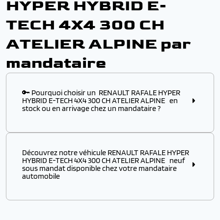
HYPER HYBRID E-
TECH 4X4 300 CH
ATELIER ALPINE par
mandataire
🔑 Pourquoi choisir un RENAULT RAFALE HYPER
HYBRID E-TECH 4X4 300 CH ATELIER ALPINE en
stock ou en arrivage chez un mandataire ?
Choisir ce modèle
en stock
ou
en arrivage
chez un
mandataire automobile, c’est l’assurance :
Découvrez notre véhicule RENAULT RAFALE HYPER
✔️ D’obtenir un
modèle disponible immédiatement
,
HYBRID E-TECH 4X4 300 CH ATELIER ALPINE neuf
sans attendre plusieurs mois de délai usine
sous mandat disponible chez votre mandataire
automobile
✔️ De profiter d’un véhicule RENAULT à p
rix remisé
attractif
, négocié directement auprès des
distributeurs européens
Découvrez notre véhicule RENAULT RAFALE HYPER
HYBRID E-TECH 4X4 300 CH ATELIER ALPINE
neuf
✔️ De bénéficier d’une
livraison rapide
et d’une
prise
sous mandat
disponible chez votre
mandataire