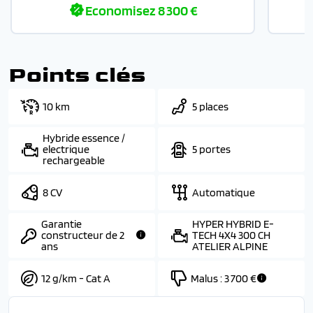
Economisez
8 300 €
Points clés
10 km
5 places
Hybride essence /
electrique
5 portes
rechargeable
8 CV
Automatique
Garantie
HYPER HYBRID E-
constructeur de 2
TECH 4X4 300 CH
ans
ATELIER ALPINE
12 g/km - Cat A
Malus :
3 700 €