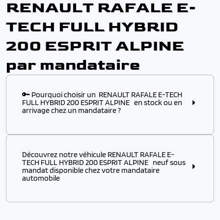
RENAULT RAFALE E-
TECH FULL HYBRID
200 ESPRIT ALPINE
par mandataire
🔑 Pourquoi choisir un RENAULT RAFALE E-TECH
FULL HYBRID 200 ESPRIT ALPINE en stock ou en
arrivage chez un mandataire ?
Choisir ce modèle
en stock
ou
en arrivage
chez un
mandataire automobile, c’est l’assurance :
Découvrez notre véhicule RENAULT RAFALE E-
✔️ D’obtenir un
modèle disponible immédiatement
,
TECH FULL HYBRID 200 ESPRIT ALPINE neuf sous
sans attendre plusieurs mois de délai usine
mandat disponible chez votre mandataire
automobile
✔️ De profiter d’un véhicule RENAULT à p
rix remisé
attractif
, négocié directement auprès des
distributeurs européens
Découvrez notre véhicule RENAULT RAFALE E-TECH
FULL HYBRID 200 ESPRIT ALPINE
neuf sous mandat
✔️ De bénéficier d’une
livraison rapide
et d’une
prise