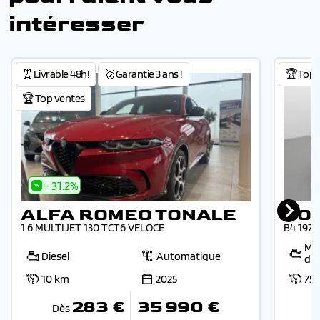
intéresser
⏰Livrable 48h!
🥉Garantie 3 ans !
🏆Top 
🏆Top ventes
- 31.2%
ALFA ROMEO TONALE
VO
1.6 MULTIJET 130 TCT6 VELOCE
B4 197
Mic
Diesel
Automatique
die
10 km
2025
75
283 €
35 990 €
Dès