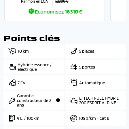
Par mois en LOA
52 300 €
Economisez
16 310 €
Points clés
10 km
5 places
Hybride essence /
5 portes
electrique
7 CV
Automatique
Garantie
E-TECH FULL HYBRID
constructeur de 2
200 ESPRIT ALPINE
ans
4 L. / 100km
105 g/km - Cat B