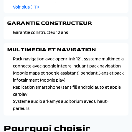
Logos avant et arriere ice black
Climatisation automatique
Voir plus (+11)
Monogramme ice black
Essuie-vitres automatiques
Vitres arriere surteintees
Frein de parking electrique avec fonction auto-hold
GARANTIE CONSTRUCTEUR
Hayon motorise et seuil de coffre chrome
Leve-vitres avant et arriere a impulsion
Garantie constructeur 2 ans
Miroir de surveillance enfants
Multi-sense : personnalisation des modes de conduite et
MULTIMEDIA ET NAVIGATION
ambiance interieure
Pack navigation avec openr link 12” : systeme multimedia
Retroviseurs rabattables electriquement, ajustables et
connecte avec google integre incluant pack navigation
degivrants
(google maps et google assistant) pendant 5 ans et pack
Siege passager reglable en hauteur
infotainment (google play)
Sieges avant chauffants
Replication smartphone (sans fil) android auto et apple
Sieges avec systeme isofix + tether
carplay
Systeme audio arkamys auditorium avec 6 haut-
parleurs
Pourquoi choisir