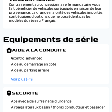
Contrairement au concessionnaire, le mandataire vous
fait bénéficier de véhicules suréquipés en raison de leur
pro venance. La grande majorité des véhicules importés
sont équipés d'options que ne possèdent pas les
modèles du réseau Français.
Equipements de série
AIDE A LA CONDUITE
4control advanced
Aide au demarrage en cote
Aide au parking arriere
Aide au parking avant
Voir plus (+19)
Aide au parking laterale
Alerte de changement de voie
SECURITE
Alerte de distance de securite
Alerte de franchissement de ligne
Abs avec aide au freinage d'urgence
Assistance de stabilite remorque
Airbags lateraux bassin / thorax conducteur et passager