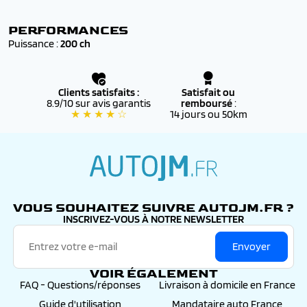
✔️ Accompagnés d’un
suivi personnalisé
par nos
conseillers, de la commande jusqu’à l’immatriculation
PERFORMANCES
définitive
Puissance :
200 ch
Clients satisfaits :
Satisfait ou
8.9/10 sur avis garantis
remboursé
:
★ ★ ★ ★ ☆
14 jours ou 50km
autojm.fr
VOUS SOUHAITEZ SUIVRE AUTOJM.FR ?
INSCRIVEZ-VOUS À NOTRE NEWSLETTER
Envoyer
VOIR ÉGALEMENT
FAQ - Questions/réponses
Livraison à domicile en France
Guide d'utilisation
Mandataire auto France