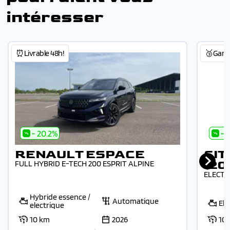
intéresser
⏰Livrable 48h!
🥉Garant
- 20.2%
- 
RENAULT ESPACE
CIT
(20
FULL HYBRID E-TECH 200 ESPRIT ALPINE
ELECTR
Hybride essence /
Automatique
Ele
electrique
10 km
2026
10