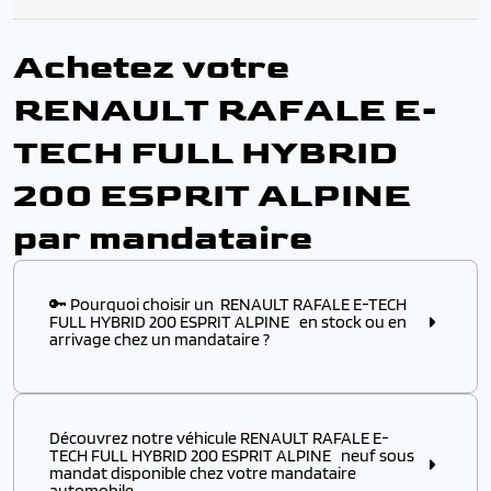
Achetez votre
RENAULT RAFALE E-
TECH FULL HYBRID
200 ESPRIT ALPINE
par mandataire
🔑 Pourquoi choisir un RENAULT RAFALE E-TECH
FULL HYBRID 200 ESPRIT ALPINE en stock ou en
arrivage chez un mandataire ?
Choisir ce modèle
en stock
ou
en arrivage
chez un
mandataire automobile, c’est l’assurance :
Découvrez notre véhicule RENAULT RAFALE E-
✔️ D’obtenir un
modèle disponible immédiatement
,
TECH FULL HYBRID 200 ESPRIT ALPINE neuf sous
sans attendre plusieurs mois de délai usine
mandat disponible chez votre mandataire
automobile