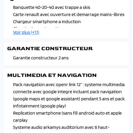
fume gris
Banquette 40-20-40 avec trappe a skis
Logos avant et arriere ice black
Carte renault avec ouverture et demarrage mains-libres
Monogramme ice black
Chargeur smartphone a induction
Vitres arriere surteintees
Climatisation automatique
Voir plus (+11)
Essuie-vitres automatiques
Frein de parking electrique avec fonction auto-hold
GARANTIE CONSTRUCTEUR
Hayon motorise et seuil de coffre chrome
Leve-vitres avant et arriere a impulsion
Garantie constructeur 2 ans
Miroir de surveillance enfants
Multi-sense : personnalisation des modes de conduite et
MULTIMEDIA ET NAVIGATION
ambiance interieure
Pack navigation avec openr link 12” : systeme multimedia
Retroviseurs rabattables electriquement, ajustables et
connecte avec google integre incluant pack navigation
degivrants
(google maps et google assistant) pendant 5 ans et pack
Siege passager reglable en hauteur
infotainment (google play)
Sieges avant chauffants
Replication smartphone (sans fil) android auto et apple
Sieges avec systeme isofix + tether
carplay
Systeme audio arkamys auditorium avec 6 haut-