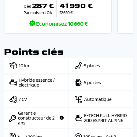
287 €
41 990 €
Dès
Par mois en LOA
52 650 €
P
Economisez
10 660 €
Points clés
10 km
5 places
Hybride essence /
5 portes
electrique
7 CV
Automatique
Garantie
E-TECH FULL HYBRID
constructeur de 2
200 ESPRIT ALPINE
ans
4 L. / 100km
105 g/km - Cat B