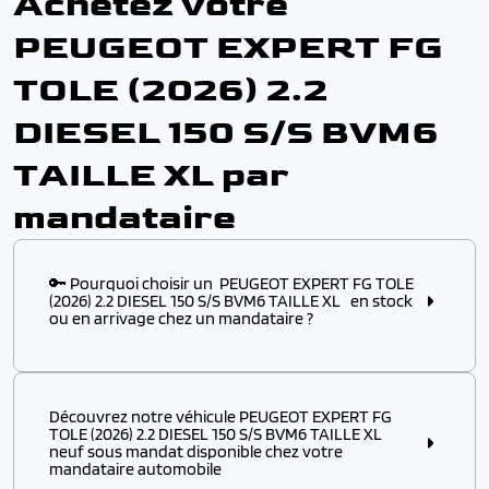
Achetez votre
PEUGEOT EXPERT FG
TOLE (2026) 2.2
DIESEL 150 S/S BVM6
TAILLE XL par
mandataire
🔑 Pourquoi choisir un PEUGEOT EXPERT FG TOLE
(2026) 2.2 DIESEL 150 S/S BVM6 TAILLE XL en stock
ou en arrivage chez un mandataire ?
Choisir ce modèle
en stock
ou
en arrivage
chez un
mandataire automobile, c’est l’assurance :
Découvrez notre véhicule PEUGEOT EXPERT FG
✔️ D’obtenir un
modèle disponible immédiatement
,
TOLE (2026) 2.2 DIESEL 150 S/S BVM6 TAILLE XL
sans attendre plusieurs mois de délai usine
neuf sous mandat disponible chez votre
mandataire automobile
✔️ De profiter d’un véhicule PEUGEOT à p
rix remisé