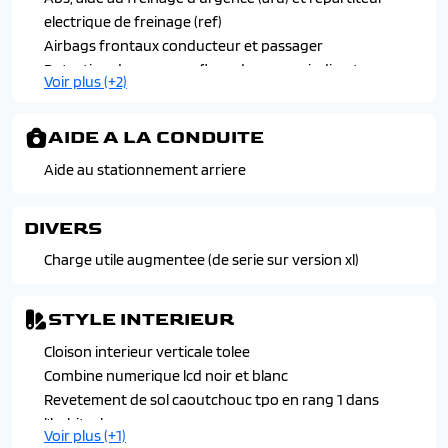
Porte laterale coulissante droite tolee
electrique de freinage (ref)
Prises 12v dans la boite a gants et dans le coffre
Airbags frontaux conducteur et passager
Retroviseurs exterieurs electriques et chauffants
Detection de sous-gonflage des pneus indirecte
Voir plus (+2)
Retroviseurs exterieurs rabattables manuellement
Esp (controle de stabilite) + hill assist
Siege conducteur avec rehausse, reglage lombaire et
Kit de reparation de pneumatique
accoudoir + banquette passagers avant 2 places avec
AIDE A LA CONDUITE
rangement
Aide au stationnement arriere
Volant reglable en hauteur et en profondeur
DIVERS
Charge utile augmentee (de serie sur version xl)
STYLE INTERIEUR
Cloison interieur verticale tolee
Combine numerique lcd noir et blanc
Revetement de sol caoutchouc tpo en rang 1 dans
l'habitacle
Voir plus (+1)
Sellerie tissu curitiba bi-ton noir gris