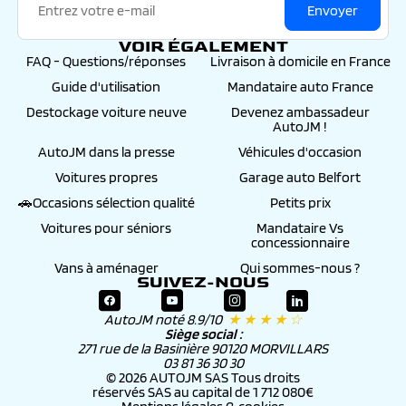
Envoyer
VOIR ÉGALEMENT
FAQ - Questions/réponses
Livraison à domicile en France
Guide d'utilisation
Mandataire auto France
Destockage voiture neuve
Devenez ambassadeur
AutoJM !
AutoJM dans la presse
Véhicules d'occasion
Voitures propres
Garage auto Belfort
🚗Occasions sélection qualité
Petits prix
Voitures pour séniors
Mandataire Vs
concessionnaire
Vans à aménager
Qui sommes-nous ?
SUIVEZ-NOUS
AutoJM noté 8.9/10
★ ★ ★ ★ ☆
Siège social :
271 rue de la Basinière 90120 MORVILLARS
03 81 36 30 30
© 2026 AUTOJM SAS Tous droits
réservés SAS au capital de 1 712 080€