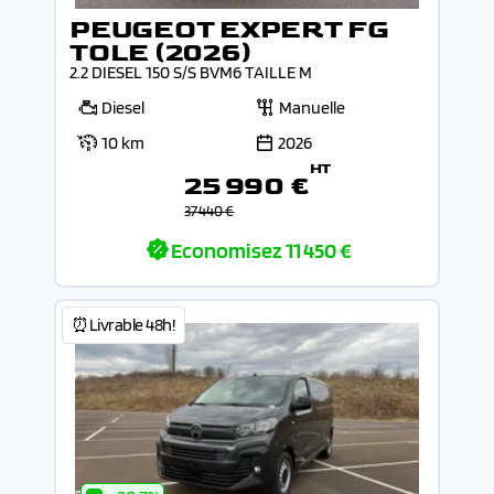
PEUGEOT EXPERT FG
TOLE (2026)
2.2 DIESEL 150 S/S BVM6 TAILLE M
Diesel
Manuelle
10 km
2026
HT
25 990 €
37 440 €
Economisez
11 450 €
⏰Livrable 48h!