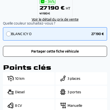
- 34%
27 190 €
HT
41 180 €
Voir le détail du prix de vente
Quelle couleur souhaitez-vous ?
BLANC ICY O
27 190 €
Partager cette fiche véhicule
Points clés
10 km
3 places
Diesel
3 portes
8 CV
Manuelle