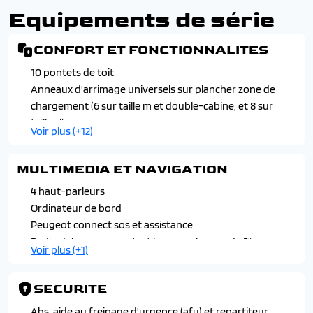
Equipements de série
CONFORT ET FONCTIONNALITES
10 pontets de toit
Anneaux d'arrimage universels sur plancher zone de
chargement (6 sur taille m et double-cabine, et 8 sur
taille xl)
Voir plus (+12)
Climatisation manuelle
Commande e-toggle et palettes au volant pour
MULTIMEDIA ET NAVIGATION
changement de vitesse sequentiel (uniquement avec
transmission automatique)
4 haut-parleurs
Condamnation centralisee
Ordinateur de bord
Deux cles (3 boutons avec fonctions selectivites)
Peugeot connect sos et assistance
Eclairage interieur avant
Radio dab avec ecran tactile monochrome de 5" +
Voir plus (+1)
Leve-vitres avant electrique a l'avant avec fonction
bluetooth + 1 prise usb type a
commande a impulsion pour conducteur et passager
SECURITE
Pack visibilite : allumage automatique des feux + essuies-
glace avant automatiques
Abs, aide au freinage d'urgence (afu) et repartiteur