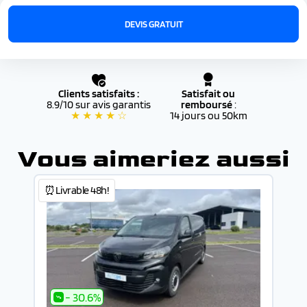
conseillers, de la commande jusqu’à l’immatriculation
définitive
DEVIS GRATUIT
Clients satisfaits :
Satisfait ou
8.9/10 sur avis garantis
remboursé
:
★ ★ ★ ★ ☆
14 jours ou 50km
Vous aimeriez aussi
⏰Livrable 48h!
- 30.6%