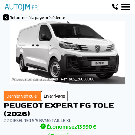
Retourner à la page précédente
Photos non contractuelles - Ref : 985_26050086
Dernier véhicule !
En arrivage
PEUGEOT EXPERT FG TOLE
(2026)
2.2 DIESEL 150 S/S BVM6 TAILLE XL
Économisez
13 990 €