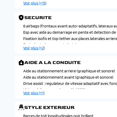
Voir plus (+15)
Appuis-tete avant avec reglages en hauteur integres
Banquette 2 places au rang 3 avec dossiers rabattable
SECURITE
Banquette arriere rang 2 rabattable 40/20/40 avec ac
Essuie-vitre avant a declenchement
6 airbags (frontaux avant auto-adaptatifs, lateraux av
Hayon motorise avec acces mains libres
Esp avec aide au demarrage en pente et detection de
Leve-vitres avant et arriere electriques et sequentie
Fixation isofix et top tether aux places laterales arrier
Liseuses arriere i-dome tactiles a led
Frein de stationnement electrique
Voir plus (+2)
Miroirs de courtoisie conducteur et passager occultabl
Kit de depannage provisoire de pneumatiques
Pare-brise teinte feuillete acoustique
AIDE A LA CONDUITE
Peugeot i-toggles virtuels avec 10 raccourcis personn
Plancher de coffre modulable 2 positions
Aide au stationnement arriere (graphique et sonore)
Retroviseur interieur electrochrome sans cadre
Aide au stationnement avant (graphique et sonore)
Retroviseurs exterieurs degivrants a reglage et rabat
Drive assist : regulateur de vitesse adaptatif avec fo
Volant chauffant
Visiopark 1 : camera de recul hd 180°
Voir plus (+1)
STYLE EXTERIEUR
Barres de toit longitudinales noir brillant