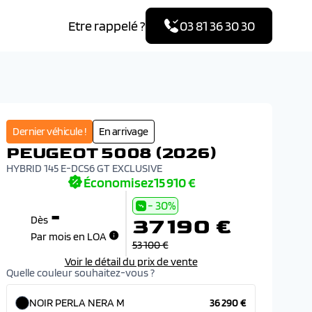
Etre rappelé ?
03 81 36 30 30
Dernier véhicule !
En arrivage
PEUGEOT 5008 (2026)
HYBRID 145 E-DCS6 GT EXCLUSIVE
Économisez
15 910 €
- 30%
-
37 190 €
Dès
Par mois en LOA
53 100 €
Voir le détail du prix de vente
Quelle couleur souhaitez-vous ?
NOIR PERLA NERA M
36 290 €