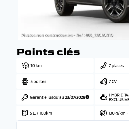
Photos non contractuelles - Ref : 985_26060010
Points clés
10 km
7 places
5 portes
7 CV
HYBRID 14
Garantie jusqu'au
23/07/2028
EXCLUSIV
5 L. / 100km
130 g/km -