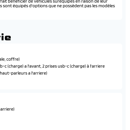
ait bénéficier de véhicules suréquipés en raison de leur
és sont équipés d'options que ne possèdent pas les modèles
ie
le, coffre)
b-c (charge) a l'avant, 2 prises usb-c (charge) à l'arriere
haut-parleurs a l'arriere)
 sans fil (android auto et apple carplay), 1 prise usb-c (data
omtom avec affichage des informations en temps reel et
'arriere)