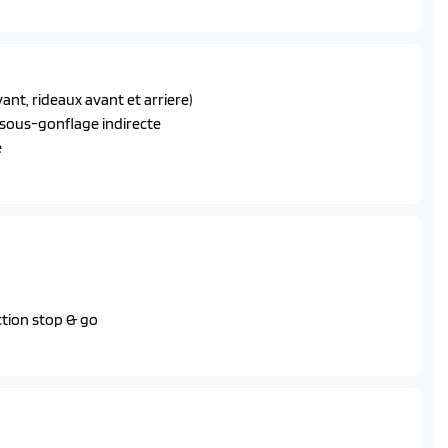
s 50/50
coudoir central
ant, rideaux avant et arriere)
 sous-gonflage indirecte
ls avec anti-pincement
e
es eclaires a led
alisables
tement electriques avec eclairage de seuil
nction stop & go