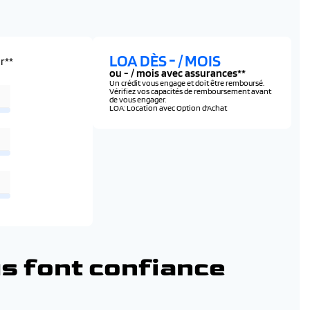
LOA DÈS
-
/ MOIS
r**
ou
-
/ mois avec assurances**
Un crédit vous engage et doit être remboursé.
Vérifiez vos capacités de remboursement avant
de vous engager.
LOA: Location avec Option d'Achat
s font confiance