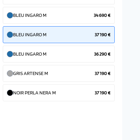
BLEU INGARO M
34 690 €
BLEU INGARO M
37 190 €
BLEU INGARO M
36 290 €
GRIS ARTENSE M
37 190 €
NOIR PERLA NERA M
37 190 €