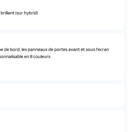
brillant (sur hybrid)
ffes a led eclairage adaptatif, commutation automatique des
ouissement et boost
teintees
che de bord, les panneaux de portes avant et sous l'ecran
sonnalisable en 8 couleurs
lottant 21'' hd
ogo 'gt'
ndes integrees noir laque, decors cast iron, surpiqures iced