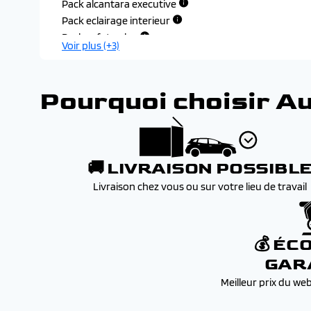
Pack alcantara executive
Pack eclairage interieur
Pack safety plus
Voir plus (+3)
Pack style exterieur
Pack style interieur gt
Pourquoi choisir A
🚚 LIVRAISON POSSIBL
Livraison chez vous ou sur votre lieu de travail
💰 ÉC
GAR
Meilleur prix du we