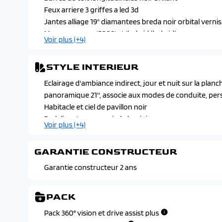
Feux arriere 3 griffes a led 3d
Jantes alliage 19" diamantees breda noir orbital vernis 
Monogrammes '5008' et 'hybrid (hybrid)
Voir plus (+4)
Projecteurs peugeot pixel led avec feux diurnes 3 gri
feux de route, feux de route avec fonctions anti-ebl
STYLE INTERIEUR
Toit et becquet arriere black diamond
Vitres arriere, vitres de custode et lunette arriere sur
Eclairage d'ambiance indirect, jour et nuit sur la plan
panoramique 21'', associe aux modes de conduite, per
Habitacle et ciel de pavillon noir
Pedalier et repose-pied aluminium
Voir plus (+4)
Peugeot i-cockpit panoramique avec ecran incurve et f
Seuil de portes avant inox avec lettrage 'peugeot'
GARANTIE CONSTRUCTEUR
Surtapis avant et arriere avec surpiqures iced clay et l
Volant compact, cuir fleur lisse et perfore avec comma
Garantie constructeur 2 ans
clay, insert noir laque avec badge 'gt'
PACK
Pack 360° vision et drive assist plus