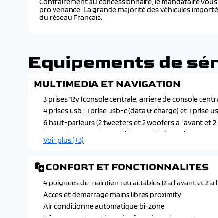
Contrairement au concessionnaire, le mandataire vous f
pro venance. La grande majorité des véhicules import
du réseau Français.
Equipements de sér
MULTIMEDIA ET NAVIGATION
3 prises 12v (console centrale, arriere de console centra
4 prises usb : 1 prise usb-c (data & charge) et 1 prise us
6 haut-parleurs (2 tweeters et 2 woofers a l'avant et 2 
Peugeot connect sos assistance et teleservices
Voir plus (+3)
Peugeot i-connect : radio dab, bluetooth, mirror screen
et charge), 1 prise usb-c (charge)
CONFORT ET FONCTIONNALITES
Peugeot i-connect advanced : navigation connectee t
reconnaissance vocale "ok peugeot"
4 poignees de maintien retractables (2 a l'avant et 2 a l
Acces et demarrage mains libres proximity
Air conditionne automatique bi-zone
Allumage automatique des feux de croisement