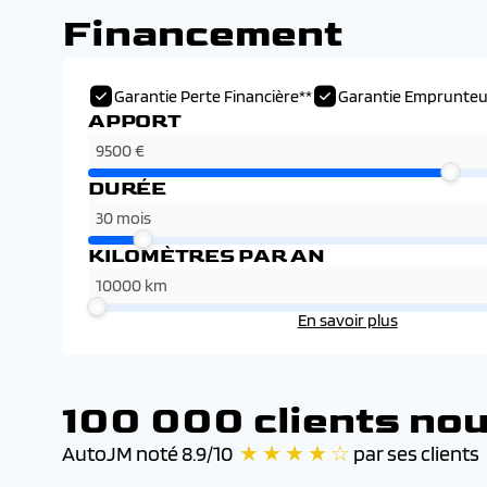
Financement
Garantie Perte Financière**
Garantie Emprunteu
APPORT
DURÉE
KILOMÈTRES PAR AN
En savoir plus
100 000 clients nou
AutoJM noté 8.9/10
★ ★ ★ ★ ☆
par ses clients