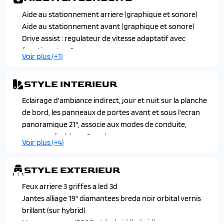
Liseuses arriere i-dome tactiles a led
Aide au stationnement arriere (graphique et sonore)
Miroirs de courtoisie conducteur et passager occultables
Aide au stationnement avant (graphique et sonore)
eclaires a led
Drive assist : regulateur de vitesse adaptatif avec
Pare-brise teinte feuillete acoustique
fonction stop & go
Voir plus (+1)
Peugeot i-toggles virtuels avec 10 raccourcis
Visiopark 1 : camera de recul hd 180°
personnalisables
Plancher de coffre modulable 2 positions
STYLE INTERIEUR
Retroviseur interieur electrochrome sans cadre
Eclairage d'ambiance indirect, jour et nuit sur la planche
Retroviseurs exterieurs degivrants a reglage et
de bord, les panneaux de portes avant et sous l'ecran
rabattement electriques avec eclairage de seuil
panoramique 21'', associe aux modes de conduite,
Siege conducteur a reglage lombaire manuel
personnalisable en 8 couleurs
Siege conducteur et passager chauffant avec reglage en
Voir plus (+4)
Habitacle et ciel de pavillon noir
hauteur manuel
Pedalier et repose-pied aluminium
Volant chauffant
STYLE EXTERIEUR
Peugeot i-cockpit panoramique avec ecran incurve et
flottant 21'' hd
Feux arriere 3 griffes a led 3d
Seuil de portes avant inox avec lettrage 'peugeot'
Jantes alliage 19" diamantees breda noir orbital vernis
Surtapis avant et arriere avec surpiqures iced clay et
brillant (sur hybrid)
logo 'gt'
Monogrammes '5008' et 'hybrid (hybrid)