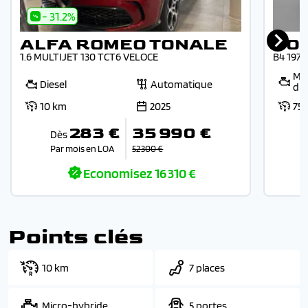
- 31.2%
ALFA ROMEO TONALE
VO
1.6 MULTIJET 130 TCT6 VELOCE
B4 197
Mic
Diesel
Automatique
die
10 km
2025
75
283 €
35 990 €
Dès
Par mois en LOA
52 300 €
Economisez
16 310 €
Points clés
10 km
7 places
Micro-hybride
5 portes