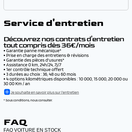
▪️ Remboursement des frais de location d'un véhicule
▪️ Garantie 3 ans sur véhicules neufs et 2 ans sur
de remplacement, en cas de vol (15 jours max)
véhicules d'occasion.
Chez AutoJM vous avez le choix de la livraison :
▪️ Jusqu’à 10 000€ d’indemnisation en cas de vol du
▪️ Livraison par convoyage -
dès 200€
véhicule (en + de son assurance)
Voir les conditions
Service d'entretien
▪️ Livraison par camion -
Tarif nous consulter
▪️ Remboursement de la franchise en cas d’accident,
▪️ Livraison dans notre concession de Morvillars -
jusqu’à 500€ par accident, avec ou sans tiers identifié
gratuit
▪️ L'inscription au fichier Argos pendant 6 ans
Voir les conditions
Découvrez nos contrats d'entretien
tout compris dès 36€/mois
▪️
Garantie panne mécanique*
▪️
Prise en charge des entretiens & révisions
▪️
Garantie des pièces d'usures*
▪️
Assistance 0 km, 24h/24, 7j/7
▪️
1er contrôle technique offert
▪️
3 durées au choix : 36, 48 ou 60 mois
▪️
4 options kilométriques disponibles : 10 000, 15 000, 20 000 ou
30 00 Km / an
Je souhaite en savoir plus sur l'entretien
* Sous conditions, nous consulter.
FAQ
FAQ VOITURE EN STOCK