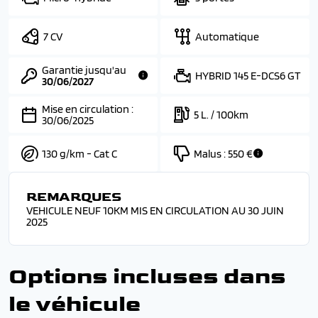
7 CV
Automatique
Garantie jusqu'au
HYBRID 145 E-DCS6 GT
30/06/2027
Mise en circulation :
5 L. / 100km
30/06/2025
130 g/km - Cat C
Malus :
550 €
REMARQUES
VEHICULE NEUF 10KM MIS EN CIRCULATION AU 30 JUIN
2025
Options incluses dans
le véhicule