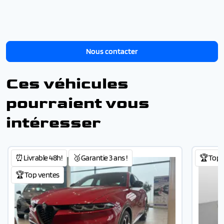
Nous contacter
Ces véhicules
pourraient vous
intéresser
⏰Livrable 48h!
🥉Garantie 3 ans !
🏆Top 
🏆Top ventes