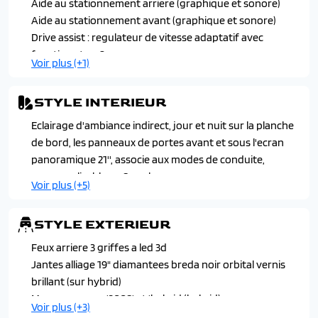
Aide au stationnement arriere (graphique et sonore)
Pare-brise teinte feuillete acoustique
Aide au stationnement avant (graphique et sonore)
Peugeot i-toggles virtuels avec 10 raccourcis
Drive assist : regulateur de vitesse adaptatif avec
personnalisables
fonction stop & go
Voir plus (+1)
Plancher de coffre modulable 2 positions
Visiopark 1 : camera de recul hd 180°
Retroviseur interieur electrochrome sans cadre
Retroviseurs exterieurs degivrants a reglage et
STYLE INTERIEUR
rabattement electriques avec eclairage de seuil
Eclairage d'ambiance indirect, jour et nuit sur la planche
Siege conducteur a reglage lombaire manuel
de bord, les panneaux de portes avant et sous l'ecran
Siege conducteur et passager chauffant avec reglage en
panoramique 21'', associe aux modes de conduite,
hauteur manuel
personnalisable en 8 couleurs
Volant chauffant
Voir plus (+5)
Habitacle et ciel de pavillon noir
Pedalier et repose-pied aluminium
STYLE EXTERIEUR
Peugeot i-cockpit panoramique avec ecran incurve et
flottant 21'' hd
Feux arriere 3 griffes a led 3d
Sellerie tissus uziris embosse et irize embosse,
Jantes alliage 19" diamantees breda noir orbital vernis
accompagnement tep isabella, echarpe tissu rimini,
brillant (sur hybrid)
surpiqures quartz
Monogrammes '3008' et 'hybrid (hybrid)
Voir plus (+3)
Seuil de portes avant inox avec lettrage 'peugeot'
Projecteurs peugeot pixel led avec feux diurnes 3 griffes