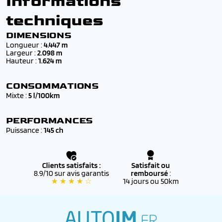
Informations
🧾 Détails, garanties et accompagnement
personnalisé
* neuf sous mandat
techniques
Tous nos véhicules sont :
✔️
Neufs* ou 0 km
, livrés avec
certificat de
DIMENSIONS
conformité européen (COC)
Longueur :
4.447 m
Largeur :
2.098 m
✔️ Couvert par la
garantie PEUGEOT d’origine
, valable
Hauteur :
1.624 m
dans tout le réseau PEUGEOT officiel
✔️ Éligibles au
financement
et aux
aides à l’achat
CONSOMMATIONS
(bonus écologique, reprise, etc.)
Mixte :
5 l/100km
✔️ Accompagnés d’un
suivi personnalisé
par nos
conseillers, de la commande jusqu’à l’immatriculation
PERFORMANCES
définitive
Puissance :
145 ch
Clients satisfaits :
Satisfait ou
8.9/10 sur avis garantis
remboursé
:
★ ★ ★ ★ ☆
14 jours ou 50km