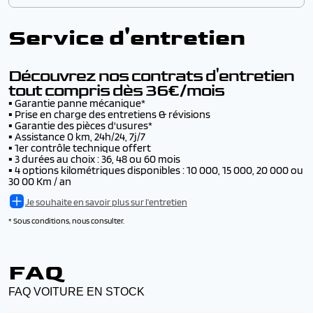
de remplacement, en cas de vol (15 jours max)
véhicules d'occasion.
Chez AutoJM vous avez le choix de la livraison :
▪️ Jusqu’à 10 000€ d’indemnisation en cas de vol du
▪️ Livraison par convoyage -
dès 200€
véhicule (en + de son assurance)
Voir les conditions
Service d'entretien
▪️ Livraison par camion -
Tarif nous consulter
▪️ Remboursement de la franchise en cas d’accident,
▪️ Livraison dans notre concession de Morvillars -
jusqu’à 500€ par accident, avec ou sans tiers identifié
gratuit
▪️ L'inscription au fichier Argos pendant 6 ans
Voir les conditions
Découvrez nos contrats d'entretien
tout compris dès 36€/mois
▪️
Garantie panne mécanique*
▪️
Prise en charge des entretiens & révisions
▪️
Garantie des pièces d'usures*
▪️
Assistance 0 km, 24h/24, 7j/7
▪️
1er contrôle technique offert
▪️
3 durées au choix : 36, 48 ou 60 mois
▪️
4 options kilométriques disponibles : 10 000, 15 000, 20 000 ou
30 00 Km / an
Je souhaite en savoir plus sur l'entretien
* Sous conditions, nous consulter.
FAQ
FAQ VOITURE EN STOCK