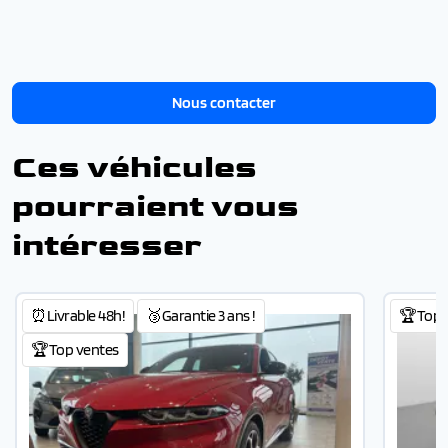
Nous contacter
Ces véhicules
pourraient vous
intéresser
⏰Livrable 48h!
🥉Garantie 3 ans !
🏆Top 
🏆Top ventes