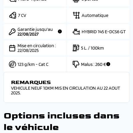
7 CV
Automatique
Garantie jusqu'au
HYBRID 145 E-DCS6 GT
22/08/2027
Mise en circulation :
5 L. / 100km
22/08/2025
123 g/km - Cat C
Malus :
260 €
REMARQUES
VEHICULE NEUF 10KM MIS EN CIRCULATION AU 22 AOUT
2025.
Options incluses dans
le véhicule