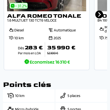
- 31.2%
ALFA ROMEO TONALE
VO
1.6 MULTIJET 130 TCT6 VELOCE
B4 197
Mic
Diesel
Automatique
die
10 km
2025
75
283 €
35 990 €
Dès
Par mois en LOA
52 300 €
Economisez
16 310 €
Points clés
10 km
5 places
Micro-hybride
5 portes