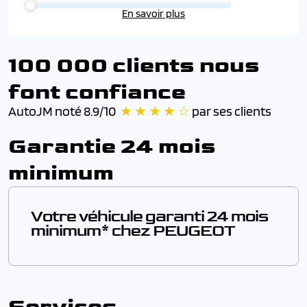
En savoir plus
100 000 clients nous
font confiance
AutoJM noté 8.9/10
★ ★ ★ ★ ☆
par ses clients
Garantie 24 mois
minimum
Votre véhicule garanti 24 mois
minimum* chez PEUGEOT
En achetant un vehicule sous garantie chez AutoJM,
vous bénéficiez de la garantie constructeur PEUGEOT
de 24 mois minimum (durée exacte précisée plus haut,
Services
dans la fiche véhicule). Les travaux couverts par la