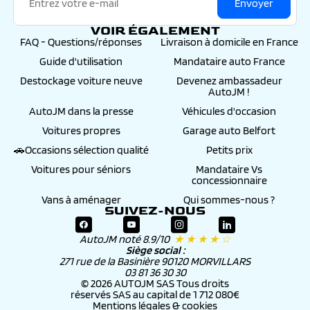
Envoyer
VOIR ÉGALEMENT
FAQ - Questions/réponses
Livraison à domicile en France
Guide d'utilisation
Mandataire auto France
Destockage voiture neuve
Devenez ambassadeur
AutoJM !
AutoJM dans la presse
Véhicules d'occasion
Voitures propres
Garage auto Belfort
🚗Occasions sélection qualité
Petits prix
Voitures pour séniors
Mandataire Vs
concessionnaire
Vans à aménager
Qui sommes-nous ?
SUIVEZ-NOUS
AutoJM noté 8.9/10
★ ★ ★ ★ ☆
Siège social :
271 rue de la Basinière 90120 MORVILLARS
03 81 36 30 30
© 2026 AUTOJM SAS Tous droits
réservés SAS au capital de 1 712 080€
Mentions légales & cookies