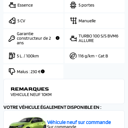
Essence
5 portes
5 CV
Manuelle
Garantie
TURBO 100 S/S BVM6
constructeur de 2
ALLURE
ans
5 L. / 100km
116 g/km - Cat B
Malus :
230 €
REMARQUES
VEHICULE NEUF 10KM
VOTRE VÉHICULE ÉGALEMENT DISPONIBLE EN :
Véhicule neuf sur commande
Sur commande