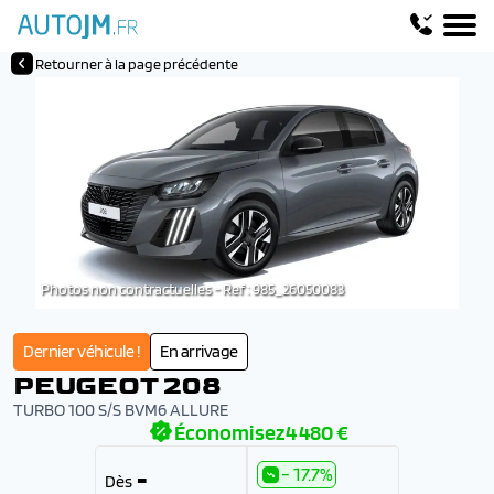
Retourner à la page précédente
Photos non contractuelles - Ref : 985_26050083
Dernier véhicule !
En arrivage
PEUGEOT 208
TURBO 100 S/S BVM6 ALLURE
Économisez
4 480 €
- 17.7%
-
Dès