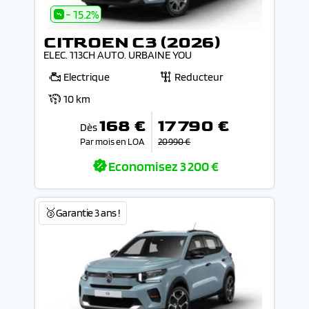
- 15.2%
CITROEN C3 (2026)
ELEC. 113CH AUTO. URBAINE YOU
Electrique
Reducteur
10 km
168 €
17 790 €
Dès
Par mois en LOA
20 990 €
Economisez
3 200 €
🥉Garantie 3 ans !