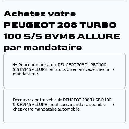
Achetez votre
PEUGEOT 208 TURBO
100 S/S BVM6 ALLURE
par mandataire
🔑 Pourquoi choisir un PEUGEOT 208 TURBO 100
S/S BVM6 ALLURE en stock ou en arrivage chez un
mandataire ?
Choisir ce modèle
en stock
ou
en arrivage
chez un
mandataire automobile, c’est l’assurance :
Découvrez notre véhicule PEUGEOT 208 TURBO 100
✔️ D’obtenir un
modèle disponible immédiatement
,
S/S BVM6 ALLURE neuf sous mandat disponible
sans attendre plusieurs mois de délai usine
chez votre mandataire automobile
✔️ De profiter d’un véhicule PEUGEOT à p
rix remisé
attractif
, négocié directement auprès des
Découvrez notre véhicule PEUGEOT 208 TURBO 100
distributeurs européens