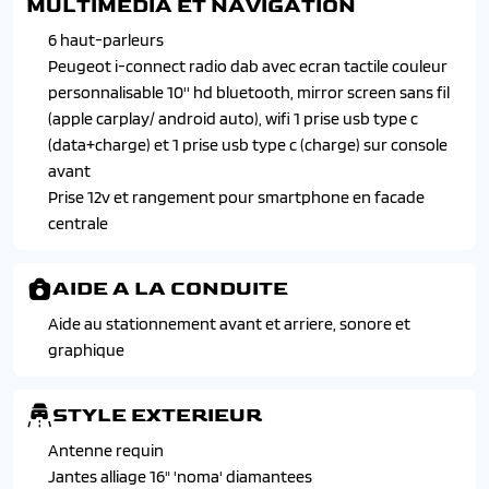
MULTIMEDIA ET NAVIGATION
avec anti-pincement
Ceintures de securite arriere laterales avec enrouleurs
Pare-brise teinte
pyrotechniques, limiteurs d'effort, detection de non-
6 haut-parleurs
Peugeot i-cockpit avec combine tete 10" numerique
bouclage
Peugeot i-connect radio dab avec ecran tactile couleur
Retroviseur interieur electrochrome
Ceintures de securite avant a enrouleurs
personnalisable 10'' hd bluetooth, mirror screen sans fil
Retroviseurs exterieurs degivrants a reglage electriques
pyrotechniques avec limiteurs d'effort et detection de
(apple carplay/ android auto), wifi 1 prise usb type c
et rabattement electriques
non-bouclage
(data+charge) et 1 prise usb type c (charge) sur console
Siege conducteur reglable en hauteur
Detection de sous gonflage indirecte
avant
Telecommande 3 boutons + cle standard
Esc+asr+abs+ref+afu+cds+tsm
Prise 12v et rangement pour smartphone en facade
Vitres laterales arriere et lunette arriere chauffante
Esp deconnectable avec aide au demarrage en pense (hill
centrale
temporisee surteintees
assist)
Volant reglable en hauteur et en profondeur
Feux arriere signature 3 griffes et stop a leds, recul et
AIDE A LA CONDUITE
indicateur de direction a lampe
Aide au stationnement avant et arriere, sonore et
Fixation isofix et top tether aux places laterales arriere
graphique
Peugeot connect sos et assistance
Projecteurs peugeot led technology avec feux diurnes a
led 3 griffes
STYLE EXTERIEUR
Verrouillage automatique de tous les ouvrants en
Antenne requin
roulant
Jantes alliage 16" 'noma' diamantees