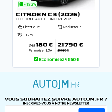
- 18.2%
CITROEN C3 (2026)
ELEC. 113CH AUTO. CONFORT PLUS
Electrique
Reducteur
10 km
180 €
21 790 €
Dès
Par mois en LOA
26 650 €
Economisez
4 860 €
autojm.fr
VOUS SOUHAITEZ SUIVRE AUTOJM.FR ?
INSCRIVEZ-VOUS À NOTRE NEWSLETTER