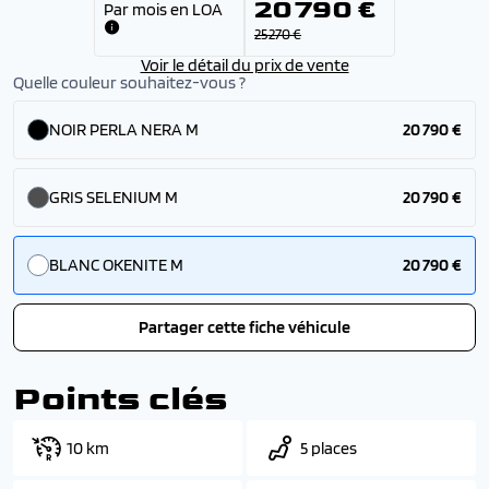
20 790 €
Par mois en LOA
25 270 €
Voir le détail du prix de vente
Quelle couleur souhaitez-vous ?
NOIR PERLA NERA M
20 790 €
GRIS SELENIUM M
20 790 €
BLANC OKENITE M
20 790 €
Partager cette fiche véhicule
Points clés
10 km
5 places