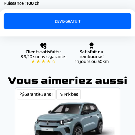
Puissance :
100 ch
DEVIS GRATUIT
Clients satisfaits :
Satisfait ou
8.9/10 sur avis garantis
remboursé
:
★ ★ ★ ★ ☆
14 jours ou 50km
Vous aimeriez aussi
🥉Garantie 3 ans !
↘️ Prix bas