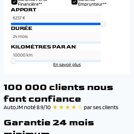
Financière**
Emprunteur**
APPORT
DURÉE
KILOMÈTRES PAR AN
En savoir plus
100 000 clients nous
font confiance
AutoJM noté 8.9/10
★ ★ ★ ★ ☆
par ses clients
Garantie 24 mois