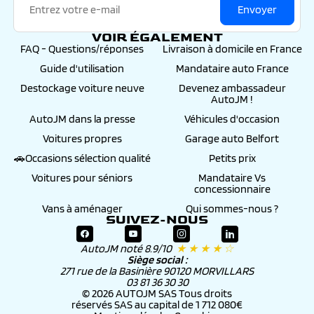
Envoyer
VOIR ÉGALEMENT
FAQ - Questions/réponses
Livraison à domicile en France
Guide d'utilisation
Mandataire auto France
Destockage voiture neuve
Devenez ambassadeur
AutoJM !
AutoJM dans la presse
Véhicules d'occasion
Voitures propres
Garage auto Belfort
🚗Occasions sélection qualité
Petits prix
Voitures pour séniors
Mandataire Vs
concessionnaire
Vans à aménager
Qui sommes-nous ?
SUIVEZ-NOUS
AutoJM noté 8.9/10
★ ★ ★ ★ ☆
Siège social :
271 rue de la Basinière 90120 MORVILLARS
03 81 36 30 30
© 2026 AUTOJM SAS Tous droits
réservés SAS au capital de 1 712 080€