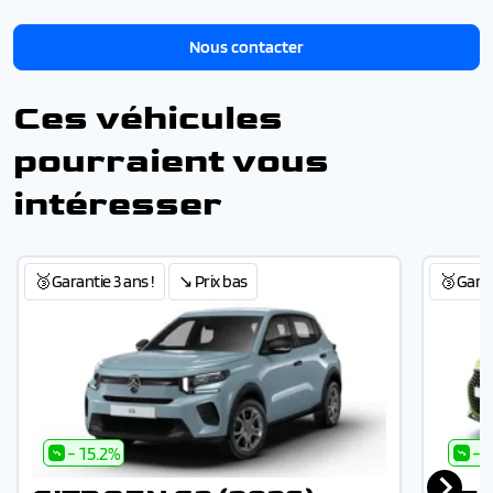
Nous contacter
Ces véhicules
pourraient vous
intéresser
🥉Garantie 3 ans !
↘️ Prix bas
🥉Garant
- 15.2%
- 