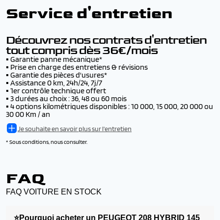
▪️ Livraison par convoyage -
dès 200€
véhicule (en + de son assurance)
Voir les conditions
Service d'entretien
▪️ Livraison par camion -
Tarif nous consulter
▪️ Remboursement de la franchise en cas d’accident,
▪️ Livraison dans notre concession de Morvillars -
jusqu’à 500€ par accident, avec ou sans tiers identifié
gratuit
▪️ L'inscription au fichier Argos pendant 6 ans
Voir les conditions
Découvrez nos contrats d'entretien
tout compris dès 36€/mois
▪️
Garantie panne mécanique*
▪️
Prise en charge des entretiens & révisions
▪️
Garantie des pièces d'usures*
▪️
Assistance 0 km, 24h/24, 7j/7
▪️
1er contrôle technique offert
▪️
3 durées au choix : 36, 48 ou 60 mois
▪️
4 options kilométriques disponibles : 10 000, 15 000, 20 000 ou
30 00 Km / an
Je souhaite en savoir plus sur l'entretien
* Sous conditions, nous consulter.
FAQ
FAQ VOITURE EN STOCK
⭐Pourquoi acheter un PEUGEOT 208 HYBRID 145