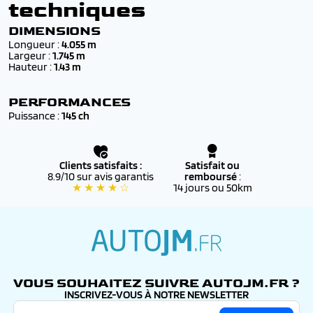
* neuf sous mandat
techniques
Tous nos véhicules sont :
✔️
Neufs* ou 0 km
, livrés avec
certificat de
DIMENSIONS
conformité européen (COC)
Longueur :
4.055 m
Largeur :
1.745 m
✔️ Couvert par la
garantie PEUGEOT d’origine
, valable
Hauteur :
1.43 m
dans tout le réseau PEUGEOT officiel
✔️ Éligibles au
financement
et aux
aides à l’achat
PERFORMANCES
(bonus écologique, reprise, etc.)
Puissance :
145 ch
✔️ Accompagnés d’un
suivi personnalisé
par nos
conseillers, de la commande jusqu’à l’immatriculation
définitive
Clients satisfaits :
Satisfait ou
8.9/10 sur avis garantis
remboursé
:
★ ★ ★ ★ ☆
14 jours ou 50km
autojm.fr
VOUS SOUHAITEZ SUIVRE AUTOJM.FR ?
INSCRIVEZ-VOUS À NOTRE NEWSLETTER