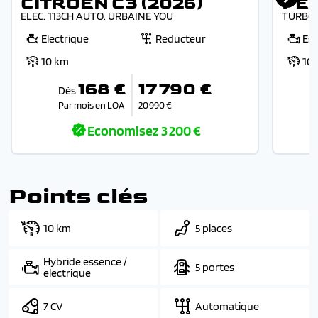
CITROEN C3 (2026)
PE
ELEC. 113CH AUTO. URBAINE YOU
TURBO 
Electrique
Reducteur
Es
10 km
10
168 €
17 790 €
Dès
Par mois en LOA
20 990 €
Economisez
3 200 €
Points clés
10 km
5 places
Hybride essence /
5 portes
electrique
7 CV
Automatique