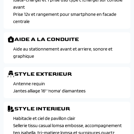
Siege conducteur reglable en hauteur
Detection de sous gonflage indirecte
avant
Telecommande 3 boutons + cle standard
Esc+asr+abs+ref+afu+cds+tsm
Prise 12v et rangement pour smartphone en facade
Vitres laterales arriere et lunette arriere chauffante
Esp deconnectable avec aide au demarrage en pense (hill
centrale
temporisee surteintees
assist)
Volant reglable en hauteur et en profondeur
Feux arriere signature 3 griffes et stop a leds, recul et
AIDE A LA CONDUITE
indicateur de direction a lampe
Aide au stationnement avant et arriere, sonore et
Fixation isofix et top tether aux places laterales arriere
graphique
Peugeot connect sos et assistance
Projecteurs peugeot led technology avec feux diurnes a
led 3 griffes
STYLE EXTERIEUR
Verrouillage automatique de tous les ouvrants en
Antenne requin
roulant
Jantes alliage 16" 'noma' diamantees
STYLE INTERIEUR
Habitacle et ciel de pavillon clair
Sellerie tissu casual lomsa embosse, accompagnement
tep isabella, tri-matiere lomsa et surpiqures quartz