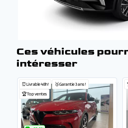
Ces véhicules pour
intéresser
⏰Livrable 48h!
🥉Garantie 3 ans !
🏆Top ventes