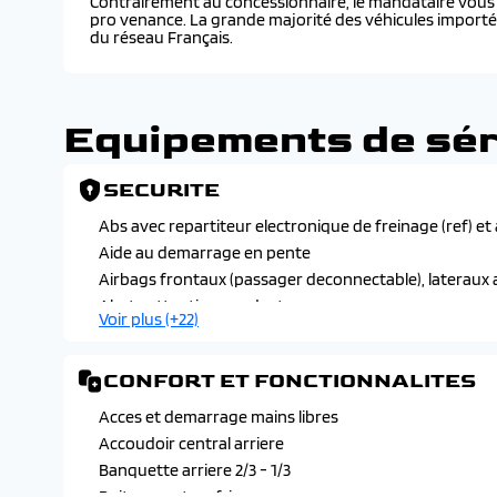
Contrairement au concessionnaire, le mandataire vous f
pro venance. La grande majorité des véhicules import
du réseau Français.
Equipements de sér
SECURITE
Abs avec repartiteur electronique de freinage (ref) et
Aide au demarrage en pente
Airbags frontaux (passager deconnectable), lateraux a
Alerte attention conducteur
Voir plus (+22)
Alerte de franchissement involontaire de ligne
Allumage automatique des feux de croisement avec 
CONFORT ET FONCTIONNALITES
Controle de stabilite de l'attelage
Controle dynamique de stabilite (esp) avec antipatinag
Acces et demarrage mains libres
Detection de sous-gonflage
Accoudoir central arriere
Ds light veil (feux de jour a led)
Banquette arriere 2/3 - 1/3
Ds pixel led vision 3.0
Boite a gants refrigeree