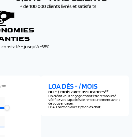
+ de 100 000 clients livrés et satisfaits
ONOMIES
ANTIES
b constaté - jusqu'à -38%
LOA DÈS
-
/ MOIS
r**
ou
-
/ mois avec assurances**
Un crédit vous engage et doit être remboursé.
Vérifiez vos capacités de remboursement avant
de vous engager.
LOA: Location avec Option d'Achat