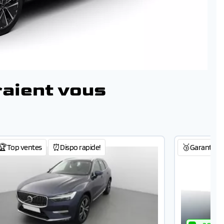
raient vous
🏆Top ventes
⏰Dispo rapide!
🥉Garantie 3 