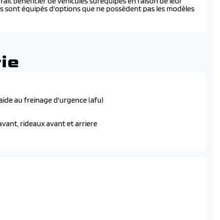
ait bénéficier de véhicules suréquipés en raison de leur
és sont équipés d'options que ne possèdent pas les modèles
ie
 aide au freinage d'urgence (afu)
vant, rideaux avant et arriere
commutation automatique des feux de route
e des roues (asr)