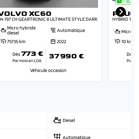
- 30.7%
VOLVO XC60
PEUGE
B4 197 CH GEARTRONIC 8 ULTIMATE STYLE DARK
HYBRID 145 
Micro hybride
Automatique
Micro-h
diesel
75735 km
2022
10 km
773 €
Dès
Dès
37 990 €
Par mois en LOA
Par mo
Véhicule occasion
Diesel
Automatique