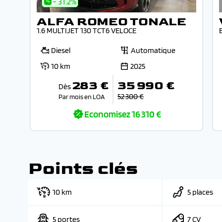
- 31.2%
ALFA ROMEO TONALE
1.6 MULTIJET 130 TCT6 VELOCE
Diesel
Automatique
10 km
2025
283 €
35 990 €
Dès
52 300 €
Par mois en LOA
Economisez
16 310 €
Points clés
10 km
5 places
5 portes
7 CV