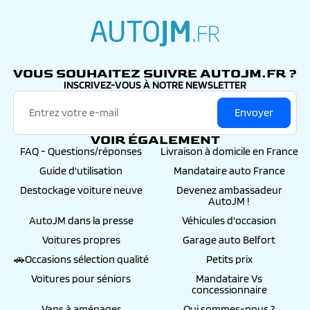
conseillers, de la commande jusqu’à l’immatriculation
définitive
autojm.fr
VOUS SOUHAITEZ SUIVRE AUTOJM.FR ?
INSCRIVEZ-VOUS À NOTRE NEWSLETTER
Envoyer
VOIR ÉGALEMENT
FAQ - Questions/réponses
Livraison à domicile en France
Guide d'utilisation
Mandataire auto France
Destockage voiture neuve
Devenez ambassadeur
AutoJM !
AutoJM dans la presse
Véhicules d'occasion
Voitures propres
Garage auto Belfort
🚗Occasions sélection qualité
Petits prix
Voitures pour séniors
Mandataire Vs
concessionnaire
Vans à aménager
Qui sommes-nous ?