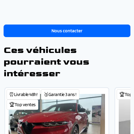
Nous contacter
Ces véhicules
pourraient vous
intéresser
⏰Livrable 48h!
🥉Garantie 3 ans !
🏆Top 
🏆Top ventes