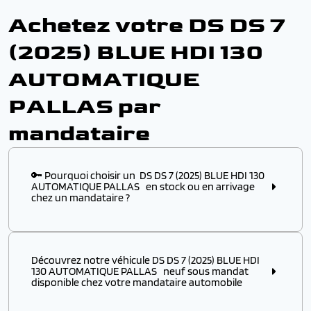
Achetez votre DS DS 7
(2025) BLUE HDI 130
AUTOMATIQUE
PALLAS par
mandataire
🔑 Pourquoi choisir un DS DS 7 (2025) BLUE HDI 130
AUTOMATIQUE PALLAS en stock ou en arrivage
chez un mandataire ?
Choisir ce modèle
en stock
ou
en arrivage
chez un
mandataire automobile, c’est l’assurance :
Découvrez notre véhicule DS DS 7 (2025) BLUE HDI
✔️ D’obtenir un
modèle disponible immédiatement
,
130 AUTOMATIQUE PALLAS neuf sous mandat
sans attendre plusieurs mois de délai usine
disponible chez votre mandataire automobile
✔️ De profiter d’un véhicule DS à p
rix remisé