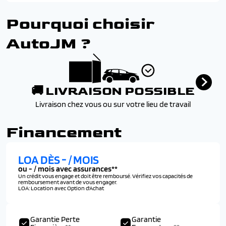
Prises 12v
Vitres arriere et lunette arriere surteintees
Prises usb (1 prise usb type c dans le rangement de la
Pourquoi choisir
console centrale, 2 prises usb type a pour les passagers
ar)
AutoJM ?
Radio numerique terrestre (dab)
🚚 LIVRAISON POSSIBLE
Livraison chez vous ou sur votre lieu de travail
Financement
LOA DÈS
-
/ MOIS
ou
-
/ mois avec assurances**
Un crédit vous engage et doit être remboursé. Vérifiez vos capacités de
remboursement avant de vous engager.
LOA: Location avec Option d'Achat
Garantie Perte
Garantie