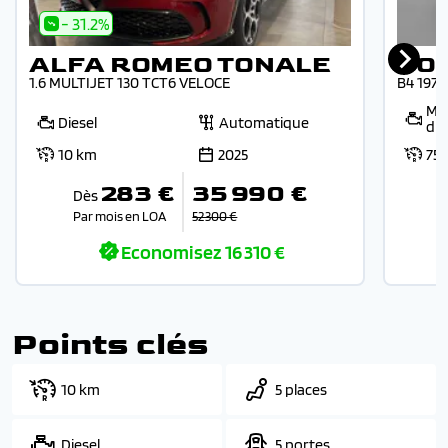
- 31.2%
ALFA ROMEO TONALE
VO
1.6 MULTIJET 130 TCT6 VELOCE
B4 197
Mic
Diesel
Automatique
die
10 km
2025
75
283 €
35 990 €
Dès
Par mois en LOA
52 300 €
Economisez
16 310 €
Points clés
10 km
5 places
Diesel
5 portes