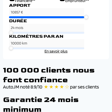
Financière**
Emprunteur**
APPORT
DURÉE
KILOMÈTRES PAR AN
En savoir plus
100 000 clients nous
font confiance
AutoJM noté 8.9/10
★ ★ ★ ★ ☆
par ses clients
Garantie 24 mois
minimum