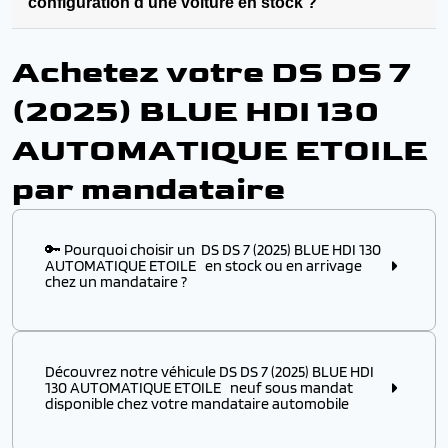
configuration d’une voiture en stock ?
Achetez votre DS DS 7
(2025) BLUE HDI 130
AUTOMATIQUE ETOILE
par mandataire
🔑 Pourquoi choisir un DS DS 7 (2025) BLUE HDI 130
AUTOMATIQUE ETOILE en stock ou en arrivage
chez un mandataire ?
Choisir ce modèle
en stock
ou
en arrivage
chez un
mandataire automobile, c’est l’assurance :
Découvrez notre véhicule DS DS 7 (2025) BLUE HDI
✔️ D’obtenir un
modèle disponible immédiatement
,
130 AUTOMATIQUE ETOILE neuf sous mandat
sans attendre plusieurs mois de délai usine
disponible chez votre mandataire automobile
✔️ De profiter d’un véhicule DS à p
rix remisé