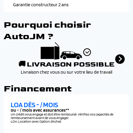
Sabot avant chrome
Navigation 3d connectee
Garantie constructeur 2 ans
Vitres arriere et lunette arriere surteintees
Prises 12v
Prises usb (1 prise usb type c dans le rangement de la
Pourquoi choisir
console centrale, 2 prises usb type a pour les passagers
ar)
AutoJM ?
Radio numerique terrestre (dab)
🚚 LIVRAISON POSSIBLE
Livraison chez vous ou sur votre lieu de travail
Financement
LOA DÈS
-
/ MOIS
ou
-
/ mois avec assurances**
Un crédit vous engage et doit être remboursé. Vérifiez vos capacités de
remboursement avant de vous engager.
LOA: Location avec Option d'Achat