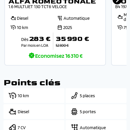
ALFA ROMEO TONALE
VO
1.6 MULTIJET 130 TCT6 VELOCE
B4 197
Mic
Diesel
Automatique
die
10 km
2025
75
283 €
35 990 €
Dès
Par mois en LOA
52 300 €
Economisez
16 310 €
Points clés
10 km
5 places
Diesel
5 portes
7 CV
Automatique