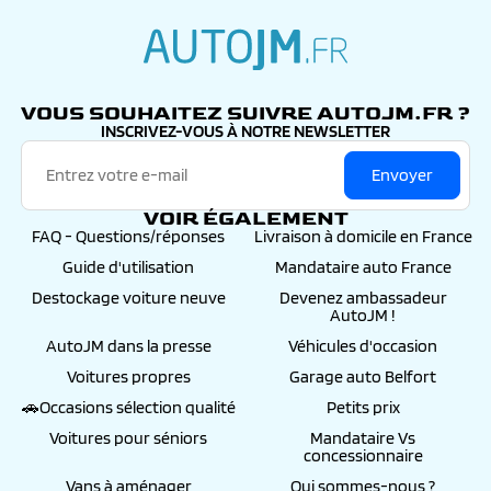
conseillers, de la commande jusqu’à l’immatriculation
définitive
autojm.fr
VOUS SOUHAITEZ SUIVRE AUTOJM.FR ?
INSCRIVEZ-VOUS À NOTRE NEWSLETTER
Envoyer
VOIR ÉGALEMENT
FAQ - Questions/réponses
Livraison à domicile en France
Guide d'utilisation
Mandataire auto France
Destockage voiture neuve
Devenez ambassadeur
AutoJM !
AutoJM dans la presse
Véhicules d'occasion
Voitures propres
Garage auto Belfort
🚗Occasions sélection qualité
Petits prix
Voitures pour séniors
Mandataire Vs
concessionnaire
Vans à aménager
Qui sommes-nous ?