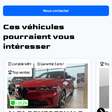
Nous contacter
Ces véhicules
pourraient vous
intéresser
⏰Livrable 48h!
🥉Garantie 3 ans !
🏆Top 
🏆Top ventes
- 31.2%