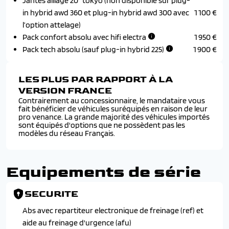
Jantes alliage 20" tokyo (non disponible sur plug-
in hybrid awd 360 et plug-in hybrid awd 300 avec
1 100 €
l’option attelage)
Pack confort absolu avec hifi electra
1 950 €
Pack tech absolu (sauf plug-in hybrid 225)
1 900 €
LES PLUS PAR RAPPORT À LA
VERSION FRANCE
Contrairement au concessionnaire, le mandataire vous
fait bénéficier de véhicules suréquipés en raison de leur
pro venance. La grande majorité des véhicules importés
sont équipés d'options que ne possèdent pas les
modèles du réseau Français.
Equipements de série
SECURITE
Abs avec repartiteur electronique de freinage (ref) et
aide au freinage d'urgence (afu)