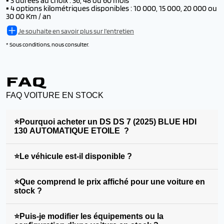
▪️
3 durées au choix : 36, 48 ou 60 mois
▪️
4 options kilométriques disponibles : 10 000, 15 000, 20 000 ou
30 00 Km / an
Je souhaite en savoir plus sur l'entretien
* Sous conditions, nous consulter.
FAQ
FAQ VOITURE EN STOCK
⭐Pourquoi acheter un DS DS 7 (2025) BLUE HDI
130 AUTOMATIQUE ETOILE ?
⭐Le véhicule est-il disponible ?
⭐Que comprend le prix affiché pour une voiture en
stock ?
⭐Puis-je modifier les équipements ou la