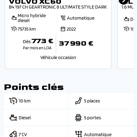
VOLVO XC60
AL
B4 197 CH GEARTRONIC 8 ULTIMATE STYLE DARK
1.6 MUL
Micro hybride
Automatique
Die
diesel
75735 km
2022
10
773 €
Dès
37 990 €
Par mois en LOA
P
Véhicule occasion
Points clés
10 km
5 places
Diesel
5 portes
7 CV
Automatique