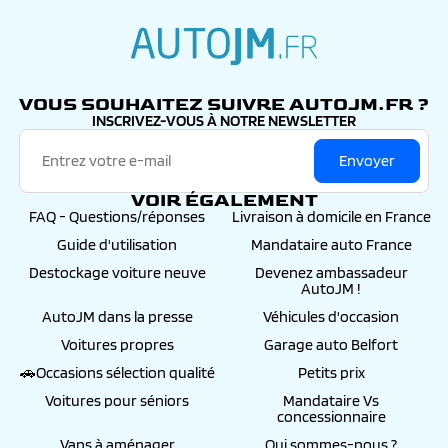
conseillers, de la commande jusqu’à l’immatriculation
définitive
autojm.fr
VOUS SOUHAITEZ SUIVRE AUTOJM.FR ?
INSCRIVEZ-VOUS À NOTRE NEWSLETTER
Envoyer
VOIR ÉGALEMENT
FAQ - Questions/réponses
Livraison à domicile en France
Guide d'utilisation
Mandataire auto France
Destockage voiture neuve
Devenez ambassadeur
AutoJM !
AutoJM dans la presse
Véhicules d'occasion
Voitures propres
Garage auto Belfort
🚗Occasions sélection qualité
Petits prix
Voitures pour séniors
Mandataire Vs
concessionnaire
Vans à aménager
Qui sommes-nous ?