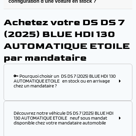
configuration d’une voiture en stock ?
Achetez votre DS DS 7
(2025) BLUE HDI 130
AUTOMATIQUE ETOILE
par mandataire
🔑 Pourquoi choisir un DS DS 7 (2025) BLUE HDI 130
AUTOMATIQUE ETOILE en stock ou en arrivage
chez un mandataire ?
Choisir ce modèle
en stock
ou
en arrivage
chez un
mandataire automobile, c’est l’assurance :
Découvrez notre véhicule DS DS 7 (2025) BLUE HDI
✔️ D’obtenir un
modèle disponible immédiatement
,
130 AUTOMATIQUE ETOILE neuf sous mandat
sans attendre plusieurs mois de délai usine
disponible chez votre mandataire automobile
✔️ De profiter d’un véhicule DS à p
rix remisé