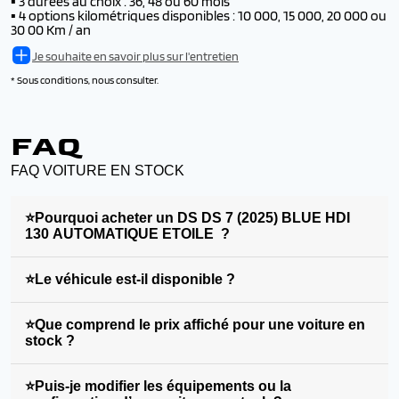
▪️
3 durées au choix : 36, 48 ou 60 mois
▪️
4 options kilométriques disponibles : 10 000, 15 000, 20 000 ou
30 00 Km / an
Je souhaite en savoir plus sur l'entretien
* Sous conditions, nous consulter.
FAQ
FAQ VOITURE EN STOCK
⭐Pourquoi acheter un DS DS 7 (2025) BLUE HDI
130 AUTOMATIQUE ETOILE ?
⭐Le véhicule est-il disponible ?
⭐Que comprend le prix affiché pour une voiture en
stock ?
⭐Puis-je modifier les équipements ou la