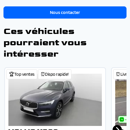
Nous contacter
Ces véhicules
pourraient vous
intéresser
🏆Top ventes
⏰Dispo rapide!
⏰Livrab
- 