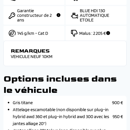
Garantie
BLUE HDI 130
constructeur de 2
AUTOMATIQUE
ans
ETOILE
145 g/km - Cat D
Malus :
2 205 €
REMARQUES
VEHICULE NEUF 10KM
Options incluses dans
le véhicule
Gris titane
900 €
Attelage escamotable (non disponible sur plug-in
hybrid awd 360 et plug-in hybrid awd 300 avec les
950 €
jantes alliage 20'')