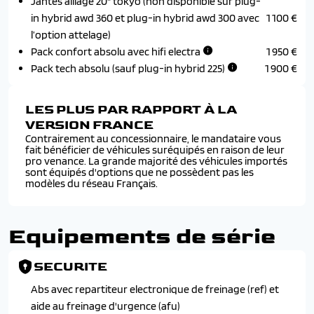
Jantes alliage 20" tokyo (non disponible sur plug-
in hybrid awd 360 et plug-in hybrid awd 300 avec
1 100 €
l’option attelage)
Pack confort absolu avec hifi electra
1 950 €
Pack tech absolu (sauf plug-in hybrid 225)
1 900 €
LES PLUS PAR RAPPORT À LA
VERSION FRANCE
Contrairement au concessionnaire, le mandataire vous
fait bénéficier de véhicules suréquipés en raison de leur
pro venance. La grande majorité des véhicules importés
sont équipés d'options que ne possèdent pas les
modèles du réseau Français.
Equipements de série
SECURITE
Abs avec repartiteur electronique de freinage (ref) et
aide au freinage d'urgence (afu)