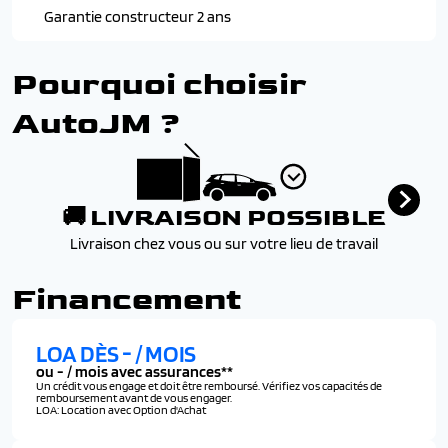
Sabot avant chrome
Navigation 3d connectee
Garantie constructeur 2 ans
Vitres arriere et lunette arriere surteintees
Prises 12v
Prises usb (1 prise usb type c dans le rangement de la
Pourquoi choisir
console centrale, 2 prises usb type a pour les passagers
ar)
AutoJM ?
Radio numerique terrestre (dab)
🚚 LIVRAISON POSSIBLE
Livraison chez vous ou sur votre lieu de travail
Financement
LOA DÈS
-
/ MOIS
ou
-
/ mois avec assurances**
Un crédit vous engage et doit être remboursé. Vérifiez vos capacités de
remboursement avant de vous engager.
LOA: Location avec Option d'Achat