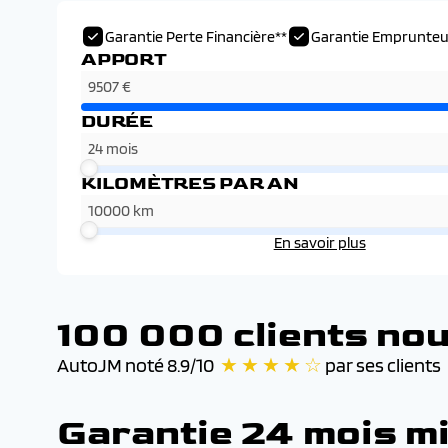
Garantie Perte Financière**
Garantie Emprunteu
APPORT
DURÉE
KILOMÈTRES PAR AN
En savoir plus
100 000 clients nou
AutoJM noté 8.9/10
★ ★ ★ ★ ☆
par ses clients
Garantie 24 mois m