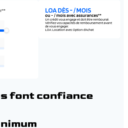
LOA DÈS
-
/ MOIS
r**
ou
-
/ mois avec assurances**
Un crédit vous engage et doit être remboursé.
Vérifiez vos capacités de remboursement avant
de vous engager.
LOA: Location avec Option d'Achat
s font confiance
inimum