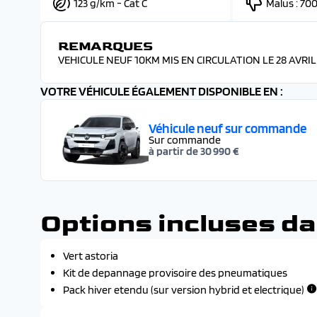
123 g/km - Cat C
Malus :
700
REMARQUES
VEHICULE NEUF 10KM MIS EN CIRCULATION LE 28 AVRIL 
VOTRE VÉHICULE ÉGALEMENT DISPONIBLE EN :
Véhicule neuf sur commande
Sur commande
à partir de 30 990 €
Options incluses da
Vert astoria
Kit de depannage provisoire des pneumatiques
Pack hiver etendu (sur version hybrid et electrique)