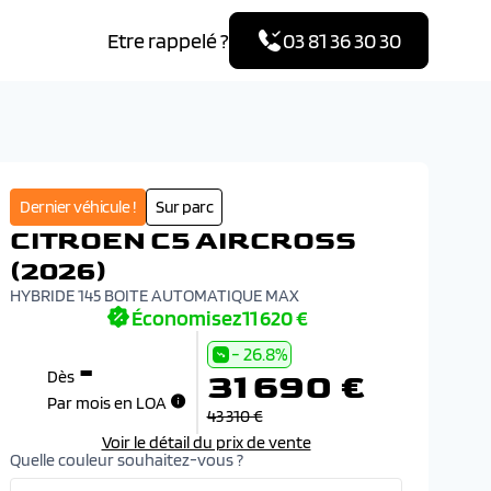
Etre rappelé ?
03 81 36 30 30
Dernier véhicule !
Sur parc
CITROEN C5 AIRCROSS
(2026)
HYBRIDE 145 BOITE AUTOMATIQUE MAX
Économisez
11 620 €
- 26.8%
-
31 690 €
Dès
Par mois en LOA
43 310 €
Voir le détail du prix de vente
Quelle couleur souhaitez-vous ?