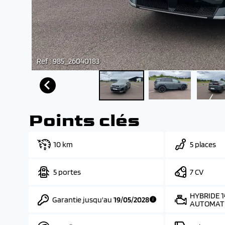
Ref : 985_26040183
Points clés
10 km
5 places
5 portes
7 CV
HYBRIDE 1
Garantie jusqu'au
19/05/2028
AUTOMAT