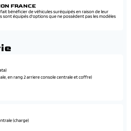
SION FRANCE
ait bénéficier de véhicules suréquipés en raison de leur
és sont équipés d'options que ne possèdent pas les modèles
ie
ata)
rale, en rang 2 arriere console centrale et coffre)
tance
entrale (charge)