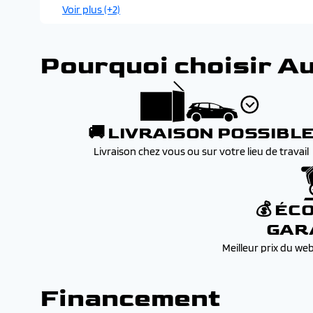
Pack safety
Voir plus (+2)
Pack securite
Pourquoi choisir A
🚚 LIVRAISON POSSIBL
Livraison chez vous ou sur votre lieu de travail
💰 ÉC
GAR
Meilleur prix du we
Financement