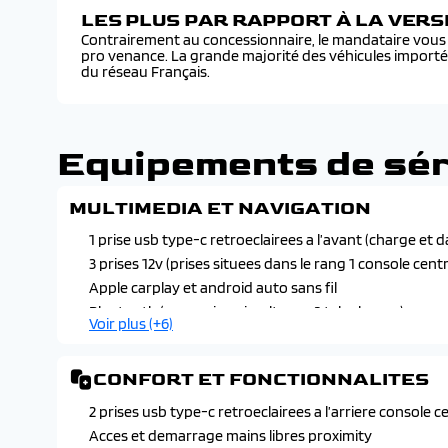
LES PLUS PAR RAPPORT À LA VER
Contrairement au concessionnaire, le mandataire vous f
pro venance. La grande majorité des véhicules import
du réseau Français.
Equipements de sér
MULTIMEDIA ET NAVIGATION
1 prise usb type-c retroeclairees a l’avant (charge et d
3 prises 12v (prises situees dans le rang 1 console cent
Apple carplay et android auto sans fil
Bluetooth (connexion simultanee 2 telephones)
Voir plus (+6)
Boitier telematique : appel d’urgence et citroen assis
Ecran cascade avec navigation 3d connectee
CONFORT ET FONCTIONNALITES
Ecran cascade central vertical 13" tactile
Services connect plus
2 prises usb type-c retroeclairees a l’arriere console c
Systeme audio 6 haut-parleurs (dab+)
Acces et demarrage mains libres proximity