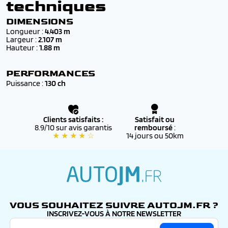
votre ancien véhicule.
techniques
Tous nos véhicules sont :
✔️
Neufs* ou 0 km
, livrés avec
certificat de
* neuf sous mandat
conformité européen (COC)
DIMENSIONS
Longueur :
4.403 m
✔️ Couvert par la
garantie CITROEN d’origine
, valable
Largeur :
2.107 m
dans tout le réseau CITROEN officiel
Hauteur :
1.88 m
✔️ Éligibles au
financement
et aux
aides à l’achat
(bonus écologique, reprise, etc.)
PERFORMANCES
Puissance :
130 ch
✔️ Accompagnés d’un
suivi personnalisé
par nos
conseillers, de la commande jusqu’à l’immatriculation
définitive
Clients satisfaits :
Satisfait ou
8.9/10 sur avis garantis
remboursé
:
★ ★ ★ ★ ☆
14 jours ou 50km
autojm.fr
VOUS SOUHAITEZ SUIVRE AUTOJM.FR ?
INSCRIVEZ-VOUS À NOTRE NEWSLETTER