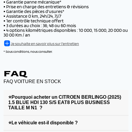
▪️
Garantie panne mécanique*
▪️
Prise en charge des entretiens & révisions
▪️
Garantie des pièces d'usures*
▪️
Assistance 0 km, 24h/24, 7j/7
▪️
1er contrôle technique offert
▪️
3 durées au choix : 36, 48 ou 60 mois
▪️
4 options kilométriques disponibles : 10 000, 15 000, 20 000 ou
30 00 Km / an
Je souhaite en savoir plus sur l'entretien
* Sous conditions, nous consulter.
FAQ
FAQ VOITURE EN STOCK
⭐Pourquoi acheter un CITROEN BERLINGO (2025)
1.5 BLUE HDI 130 S/S EAT8 PLUS BUSINESS
TAILLE M N1 ?
⭐Le véhicule est-il disponible ?