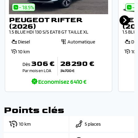
- 18.5%
- 
PEUGEOT RIFTER
PE
(2026)
(20
1.5 BLUE HDI 130 S/S EAT8 GT TAILLE XL
1.5 BLU
Diesel
Automatique
Die
10 km
10
306 €
28 290 €
Dès
Par mois en LOA
34 700 €
Economisez
6 410 €
Points clés
10 km
5 places