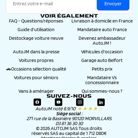
Envoyer
VOIR ÉGALEMENT
FAQ - Questions/réponses
Livraison à domicile en France
Guide d'utilisation
Mandataire auto France
Destockage voiture neuve
Devenez ambassadeur
AutoJM !
AutoJM dans la presse
Véhicules d'occasion
Voitures propres
Garage auto Belfort
🚗Occasions sélection qualité
Petits prix
Voitures pour séniors
Mandataire Vs
concessionnaire
Vans à aménager
Qui sommes-nous ?
SUIVEZ-NOUS
AutoJM noté 8.9/10
★ ★ ★ ★ ☆
Siège social :
271 rue de la Basinière 90120 MORVILLARS
03 81 36 30 30
© 2026 AUTOJM SAS Tous droits
réservés SAS au capital de 1 712 080€