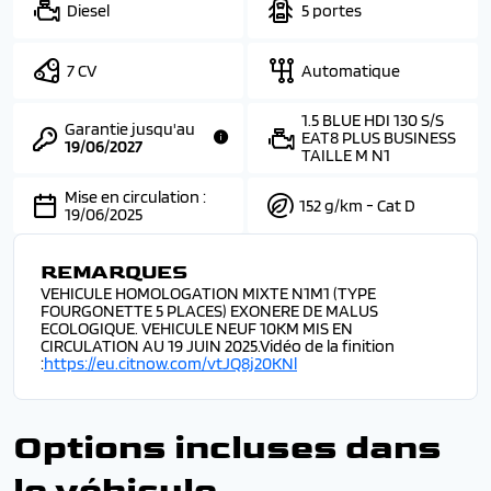
Diesel
5 portes
7 CV
Automatique
1.5 BLUE HDI 130 S/S
Garantie jusqu'au
EAT8 PLUS BUSINESS
19/06/2027
TAILLE M N1
Mise en circulation :
152 g/km - Cat D
19/06/2025
REMARQUES
VEHICULE HOMOLOGATION MIXTE N1M1 (TYPE
FOURGONETTE 5 PLACES) EXONERE DE MALUS
ECOLOGIQUE. VEHICULE NEUF 10KM MIS EN
CIRCULATION AU 19 JUIN 2025.Vidéo de la finition
:
https://eu.citnow.com/vtJQ8j20KNl
Options incluses dans
le véhicule