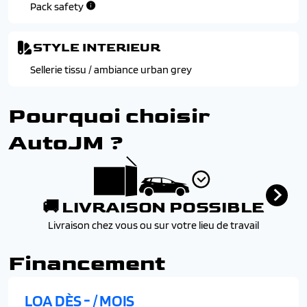
Tablettes aviation au dos des sieges avant
Pack safety
Vitres entrebaillantes en rang 2 + vitres fixes en rang 3
STYLE INTERIEUR
Sellerie tissu / ambiance urban grey
Pourquoi choisir
AutoJM ?
🚚 LIVRAISON POSSIBLE
Livraison chez vous ou sur votre lieu de travail
Financement
LOA DÈS
-
/ MOIS