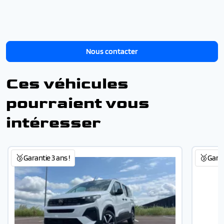
Nous contacter
Ces véhicules
pourraient vous
intéresser
🥉Garantie 3 ans !
🥉Garant