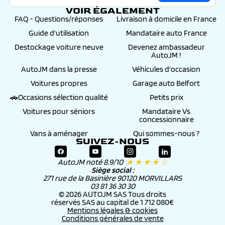
VOIR ÉGALEMENT
FAQ - Questions/réponses
Livraison à domicile en France
Guide d'utilisation
Mandataire auto France
Destockage voiture neuve
Devenez ambassadeur
AutoJM !
AutoJM dans la presse
Véhicules d'occasion
Voitures propres
Garage auto Belfort
🚗Occasions sélection qualité
Petits prix
Voitures pour séniors
Mandataire Vs
concessionnaire
Vans à aménager
Qui sommes-nous ?
SUIVEZ-NOUS
AutoJM noté 8.9/10
★ ★ ★ ★ ☆
Siège social :
271 rue de la Basinière 90120 MORVILLARS
03 81 36 30 30
© 2026 AUTOJM SAS Tous droits
réservés SAS au capital de 1 712 080€
Mentions légales & cookies
Conditions générales de vente