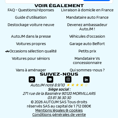
VOIR ÉGALEMENT
FAQ - Questions/réponses
Livraison à domicile en France
Guide d'utilisation
Mandataire auto France
Destockage voiture neuve
Devenez ambassadeur
AutoJM !
AutoJM dans la presse
Véhicules d'occasion
Voitures propres
Garage auto Belfort
🚗Occasions sélection qualité
Petits prix
Voitures pour séniors
Mandataire Vs
concessionnaire
Vans à aménager
Qui sommes-nous ?
SUIVEZ-NOUS
AutoJM noté 8.9/10
★ ★ ★ ★ ☆
Siège social :
271 rue de la Basinière 90120 MORVILLARS
03 81 36 30 30
© 2026 AUTOJM SAS Tous droits
réservés SAS au capital de 1 712 080€
Mentions légales & cookies
Conditions générales de vente