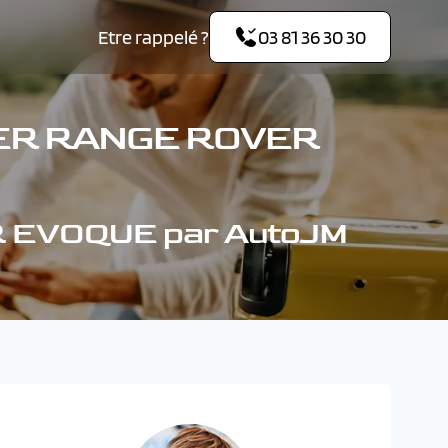
Etre rappelé ?
03 81 36 30 30
VER RANGE ROVER
R EVOQUE par AutoJM