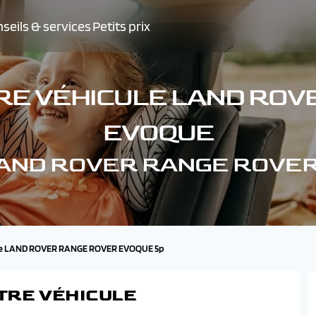
seils & services
Petits prix
RE VÉHICULE LAND RO
EVOQUE
e LAND ROVER RANGE ROVE
se LAND ROVER RANGE ROVER EVOQUE 5p
TRE VÉHICULE