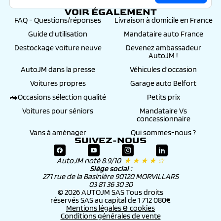
VOIR ÉGALEMENT
FAQ - Questions/réponses
Livraison à domicile en France
Guide d'utilisation
Mandataire auto France
Destockage voiture neuve
Devenez ambassadeur
AutoJM !
AutoJM dans la presse
Véhicules d'occasion
Voitures propres
Garage auto Belfort
🚗Occasions sélection qualité
Petits prix
Voitures pour séniors
Mandataire Vs
concessionnaire
Vans à aménager
Qui sommes-nous ?
SUIVEZ-NOUS
AutoJM noté 8.9/10
★ ★ ★ ★ ☆
Siège social :
271 rue de la Basinière 90120 MORVILLARS
03 81 36 30 30
© 2026 AUTOJM SAS Tous droits
réservés SAS au capital de 1 712 080€
Mentions légales & cookies
Conditions générales de vente