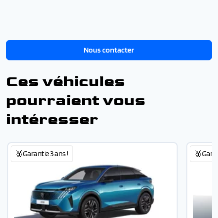
Nous contacter
Ces véhicules
pourraient vous
intéresser
🥉Garantie 3 ans !
🥉Garant