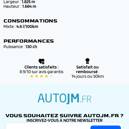
Largeur :
1.825 m
▪️ 🚚
Livraison possible dans toute la France
ou retrait
Hauteur :
1.664 m
dans notre centre de Morvillars
CONSOMMATIONS
Mixte :
4.6 l/100km
PERFORMANCES
Puissance :
130 ch
Clients satisfaits :
Satisfait ou
8.9/10 sur avis garantis
remboursé
:
★ ★ ★ ★ ☆
14 jours ou 50km
autojm.fr
VOUS SOUHAITEZ SUIVRE AUTOJM.FR ?
INSCRIVEZ-VOUS À NOTRE NEWSLETTER