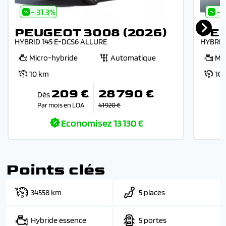
- 31.3%
- 
PEUGEOT 3008 (2026)
PEU
HYBRID 145 E-DCS6 ALLURE
HYBRID
Micro-hybride
Automatique
Mi
10 km
10
209 €
28 790 €
Dès
Par mois en LOA
41 920 €
P
Economisez
13 130 €
Points clés
34558 km
5 places
Hybride essence
5 portes