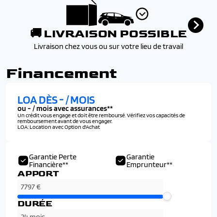
Banquette arrière coulissante 1/3-2/3 avec accoudoir
central
Bouton d?appel d?urgence r-call
🚚 LIVRAISON POSSIBLE
Calandre à damier ice black
Livraison chez vous ou sur votre lieu de travail
Caméra de recul
Carte renault, accès et démarrage « mains-libres »
Financement
Climatisation automatique bi-zone
Eclairage intelligent (commutation automatique feux de
croisement/feux de route)
LOA DÈS
-
/ MOIS
Feux led adaptive vision (avec fonction antibrouillard
ou
-
/ mois avec assurances**
Un crédit vous engage et doit être remboursé. Vérifiez vos capacités de
intégrée)
remboursement avant de vous engager.
LOA: Location avec Option d'Achat
Frein à main automatique
Freinage d?urgence automatique urbain/péri-urbain
avec détection piétons et cyclistes
Garantie Perte
Garantie
Financière**
Emprunteur**
Freinage d'urgence autonome avec fonction
APPORT
intersection
Jantes alliage 19" komah diamantées noires
Limiteur de vitesse
DURÉE
Notice d?utilisation digitale embarquée dans le système