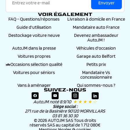
Envoyer
VOIR ÉGALEMENT
FAQ - Questions/réponses
Livraison à domicile en France
Guide d'utilisation
Mandataire auto France
Destockage voiture neuve
Devenez ambassadeur
AutoJM !
AutoJM dans la presse
Véhicules d'occasion
Voitures propres
Garage auto Belfort
🚗Occasions sélection qualité
Petits prix
Voitures pour séniors
Mandataire Vs
concessionnaire
Vans à aménager
Qui sommes-nous ?
SUIVEZ-NOUS
AutoJM noté 8.9/10
★ ★ ★ ★ ☆
Siège social :
271 rue de la Basinière 90120 MORVILLARS
03 81 36 30 30
© 2026 AUTOJM SAS Tous droits
réservés SAS au capital de 1 712 080€
Mentions légales & cookies