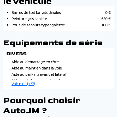
le véhicule
Barres de toit longitudinales
0 €
Peinture gris schiste
650 €
Roue de secours type "galette"
180 €
Equipements de série
DIVERS
Aide au démarrage en côte
Aide au maintien dans la voie
Aide au parking avant et latéral
Aide au stationnement arrière
Voir plus (+37)
Alerte de franchissement de ligne
Alerte distance de sécurité
Pourquoi choisir
Allumage automatique des essuie-glaces
Antenne de type requin noir étoilé
AutoJM ?
Auto-update inclus pendant 5 ans