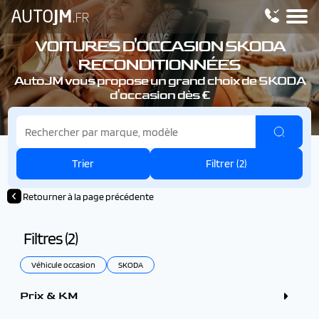
VOITURES D'OCCASION SKODA
RECONDITIONNÉES
AutoJM vous propose un grand choix de SKODA
d'occasion dès €
Trier
Filtrer (
2
)
Retourner à la page précédente
Filtres (
2
)
Véhicule occasion
SKODA
Prix & KM