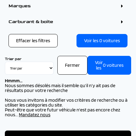
Marques
ALFA ROMEO (1)
BMW (2)
Carburant & boîte
CITROEN (4)
DS (1)
FIAT (1)
FORD (1)
Effacer les filtres
Voir les
0
voitures
KIA (2)
OMODA - JAECOO (1)
OPEL (1)
PEUGEOT (12)
Trier par
Voir
SEAT (1)
Fermer
0
voitures
VOLVO (1)
les
Hmmm...
Nous sommes désolés mais il semble qu’il n’y ait pas de
résultats pour votre recherche
Nous vous invitons à modifier vos critères de recherche ou à
utiliser les catégories du site.
Peut-être que votre futur véhicule n'est pas encore chez
nous...
Mandatez nous