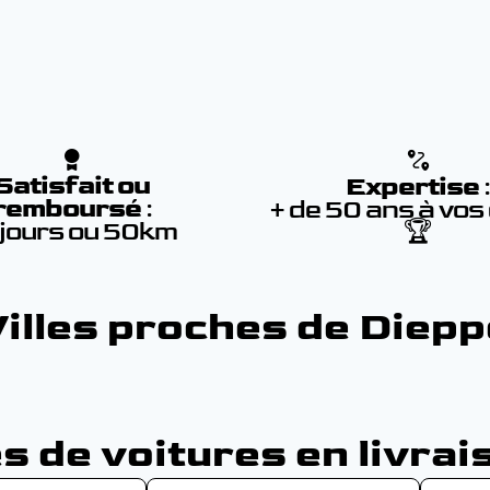
Satisfait ou
Expertise
remboursé
:
+ de 50 ans à vos
 jours ou 50km
🏆
Villes proches de Diepp
 de voitures en livrai