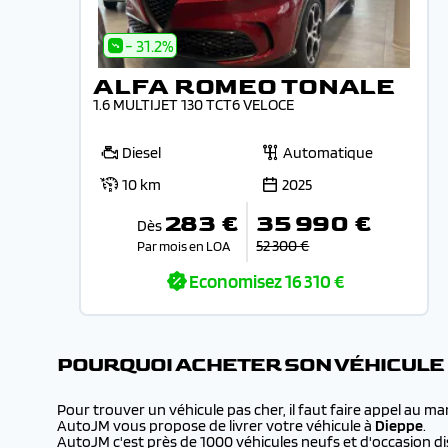
- 31.2%
ALFA ROMEO TONALE
1.6 MULTIJET 130 TCT6 VELOCE
Diesel
Automatique
10 km
2025
283 €
35 990 €
Dès
52 300 €
Par mois en LOA
Economisez
16 310 €
POURQUOI ACHETER SON VÉHICULE
Pour trouver un véhicule pas cher, il faut faire appel au m
AutoJM vous propose de livrer votre véhicule à
Dieppe
.
AutoJM c'est près de 1000 véhicules neufs et d'occasion dis