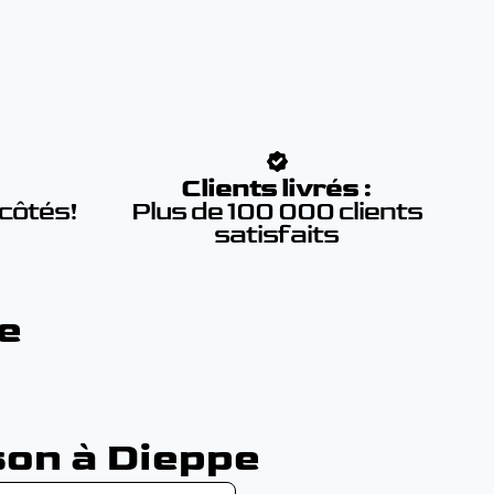
:
Clients livrés :
 côtés!
Plus de 100 000 clients
satisfaits
e
son à Dieppe