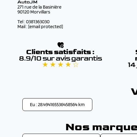
AutoJM
271 rue de la Basinière
90120 Morvillars
Tel : 0381363030
Mail :
[email protected]
Clients satisfaits :
8.9/10 sur avis garantis
★ ★ ★ ★ ☆
14
Eu : 28.494165536458564 km
Nos marques