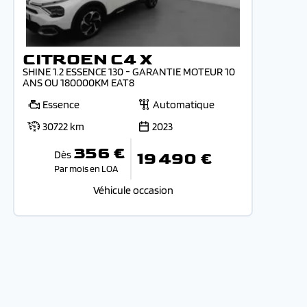
CITROEN C4 X
SHINE 1.2 ESSENCE 130 - GARANTIE MOTEUR 10
ANS OU 180000KM EAT8
Essence
Automatique
30722 km
2023
356 €
Dès
19 490 €
Par mois en LOA
Véhicule occasion