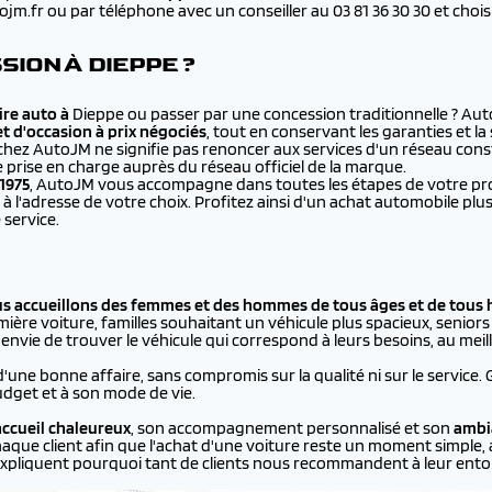
.fr ou par téléphone avec un conseiller au 03 81 36 30 30 et choisir 
ION À DIEPPE ?
re auto à
Dieppe ou passer par une concession traditionnelle ? Au
et d'occasion à prix négociés
, tout en conservant les garanties et l
chez AutoJM ne signifie pas renoncer aux services d'un réseau cons
e prise en charge auprès du réseau officiel de la marque.
1975
, AutoJM vous accompagne dans toutes les étapes de votre proje
à l'adresse de votre choix. Profitez ainsi d'un achat automobile 
 service.
us accueillons des femmes et des hommes de tous âges et de tous 
ière voiture, familles souhaitant un véhicule plus spacieux, seniors p
vie de trouver le véhicule qui correspond à leurs besoins, au meill
d'une bonne affaire, sans compromis sur la qualité ni sur le service.
dget et à son mode de vie.
ccueil chaleureux
, son accompagnement personnalisé et son
ambi
aque client afin que l'achat d'une voiture reste un moment simple, 
xpliquent pourquoi tant de clients nous recommandent à leur ento