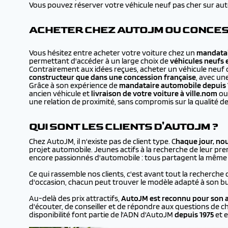
Vous pouvez réserver votre véhicule neuf pas cher sur autojm
ACHETER CHEZ AUTOJM OU CONCESS
Vous hésitez entre acheter votre voiture chez un
mandatai
permettant d'accéder à un large choix de
véhicules neufs 
Contrairement aux idées reçues, acheter un véhicule neuf 
constructeur que dans une concession française
, avec un
Grâce à son expérience de
mandataire automobile depuis 
ancien véhicule et
livraison de votre voiture à
ville.nom
ou 
une relation de proximité, sans compromis sur la qualité de
QUI SONT LES CLIENTS D'AUTOJM ?
Chez AutoJM, il n'existe pas de client type. C
haque jour, no
projet automobile. Jeunes actifs à la recherche de leur prem
encore passionnés d'automobile : tous partagent la même en
Ce qui rassemble nos clients, c'est avant tout la recherche 
d'occasion, chacun peut trouver le modèle adapté à son bu
Au-delà des prix attractifs,
AutoJM est reconnu pour son a
d'écouter, de conseiller et de répondre aux questions de ch
disponibilité font partie de l'ADN d'AutoJM
depuis 1975
et e